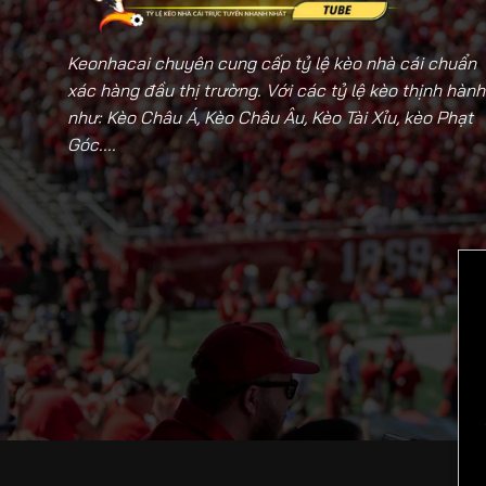
Keonhacai chuyên cung cấp tỷ lệ kèo nhà cái chuẩn
xác hàng đầu thị trường. Với các tỷ lệ kèo thịnh hành
như: Kèo Châu Á, Kèo Châu Âu, Kèo Tài Xỉu, kèo Phạt
Góc....