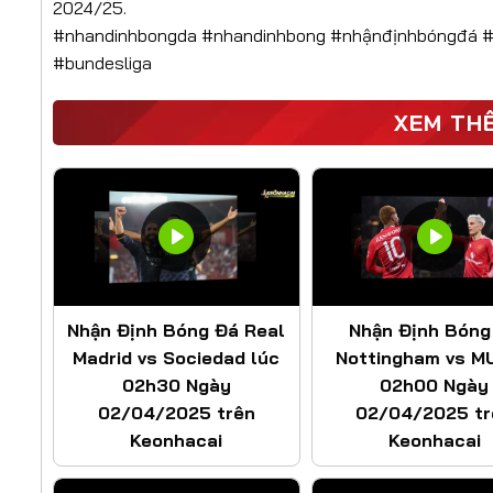
2024/25.
#nhandinhbongda #nhandinhbong #nhậnđịnhbóngđá #s
#bundesliga
XEM THÊ
Nhận Định Bóng Đá Real
Nhận Định Bóng
Madrid vs Sociedad lúc
Nottingham vs M
02h30 Ngày
02h00 Ngày
02/04/2025 trên
02/04/2025 tr
Keonhacai
Keonhacai