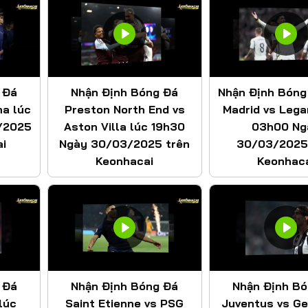
 Đá
Nhận Định Bóng Đá
Nhận Định Bóng
na lúc
Preston North End vs
Madrid vs Lega
/2025
Aston Villa lúc 19h30
03h00 Ng
i
Ngày 30/03/2025 trên
30/03/2025
Keonhacai
Keonhac
 Đá
Nhận Định Bóng Đá
Nhận Định Bó
lúc
Saint Etienne vs PSG
Juventus vs Ge