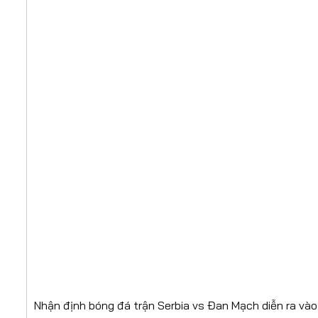
Nhận định bóng đá trận Serbia vs Đan Mạch diễn ra và