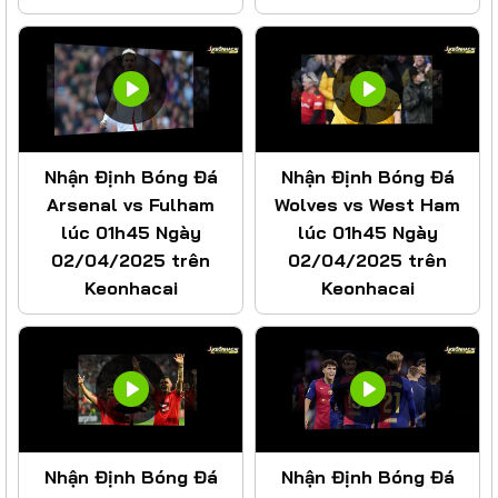
Nhận Định Bóng Đá
Nhận Định Bóng Đá
Arsenal vs Fulham
Wolves vs West Ham
lúc 01h45 Ngày
lúc 01h45 Ngày
02/04/2025 trên
02/04/2025 trên
Keonhacai
Keonhacai
Nhận Định Bóng Đá
Nhận Định Bóng Đá