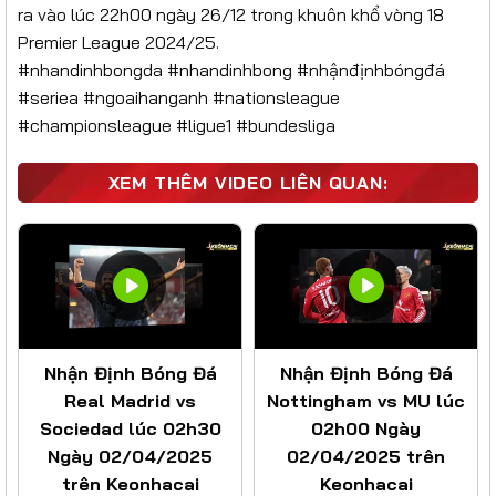
ra vào lúc 22h00 ngày 26/12 trong khuôn khổ vòng 18
Premier League 2024/25.
#nhandinhbongda #nhandinhbong #nhậnđịnhbóngđá
#seriea #ngoaihanganh #nationsleague
#championsleague #ligue1 #bundesliga
XEM THÊM VIDEO LIÊN QUAN:
Nhận Định Bóng Đá
Nhận Định Bóng Đá
Real Madrid vs
Nottingham vs MU lúc
Sociedad lúc 02h30
02h00 Ngày
Ngày 02/04/2025
02/04/2025 trên
trên Keonhacai
Keonhacai