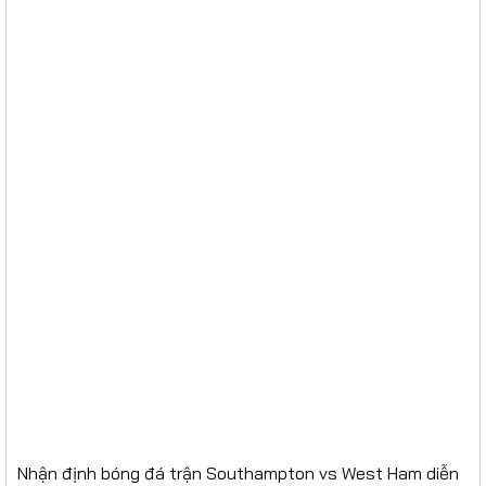
Nhận định bóng đá trận Southampton vs West Ham diễn