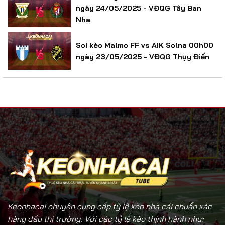
ngày 24/05/2025 - VĐQG Tây Ban
Nha
Soi kèo Malmo FF vs AIK Solna 00h00
ngày 23/05/2025 - VĐQG Thụy Điển
Keonhacai chuyên cung cấp tỷ lệ kèo nhà cái chuẩn xác
hàng đầu thị trường. Với các tỷ lệ kèo thịnh hành như: