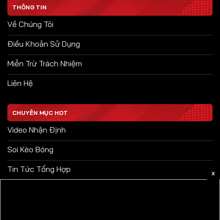
THÔNG TIN
Về Chúng Tôi
Điều Khoản Sử Dụng
Miễn Trừ Trách Nhiệm
Liên Hệ
CHUYÊN MỤC HOT
Video Nhận Định
Soi Kèo Bóng
Tin Tức Tổng Hợp
X
Kinh Nghiệm Cá Cược