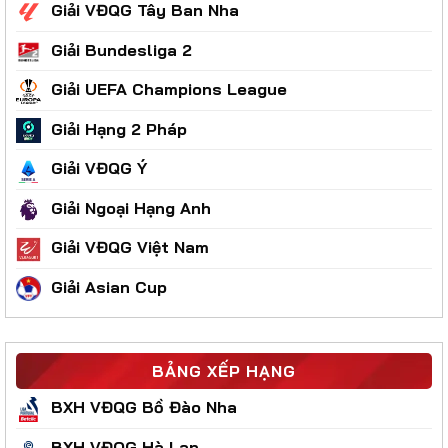
Giải VĐQG Tây Ban Nha
Giải Bundesliga 2
Giải UEFA Champions League
Giải Hạng 2 Pháp
Giải VĐQG Ý
Giải Ngoại Hạng Anh
Giải VĐQG Việt Nam
Giải Asian Cup
BẢNG XẾP HẠNG
BXH VĐQG Bồ Đào Nha
BXH VĐQG Hà Lan