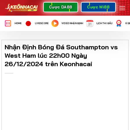
Bỏ
Cược DA88
Cược Wi88
qua
nội
HOME
LIVESCORE
VIDEO NHẬN ĐỊNH
LỊCH THI ĐẤU
KQ
dung
Nhận Định Bóng Đá Southampton vs
West Ham lúc 22h00 Ngày
26/12/2024 trên Keonhacai