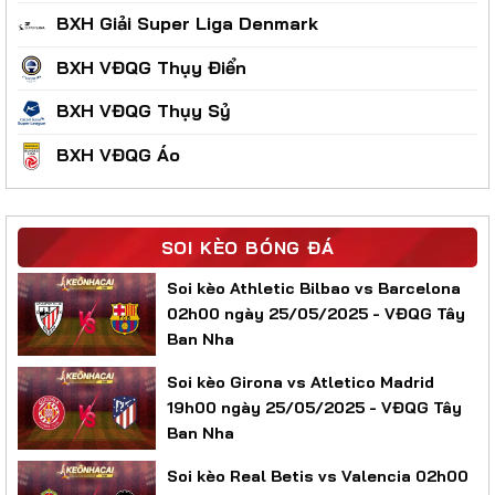
BXH Giải Super Liga Denmark
BXH VĐQG Thụy Điển
BXH VĐQG Thụy Sỷ
BXH VĐQG Áo
SOI KÈO BÓNG ĐÁ
Soi kèo Athletic Bilbao vs Barcelona
02h00 ngày 25/05/2025 - VĐQG Tây
Ban Nha
Soi kèo Girona vs Atletico Madrid
19h00 ngày 25/05/2025 - VĐQG Tây
Ban Nha
Soi kèo Real Betis vs Valencia 02h00