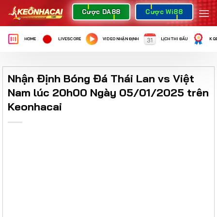
Bỏ
Cược DA88
Cược Wi88
qua
nội
HOME
LIVESCORE
VIDEO NHẬN ĐỊNH
LỊCH THI ĐẤU
KQ
dung
Nhận Định Bóng Đá Thái Lan vs Việt
Nam lúc 20h00 Ngày 05/01/2025 trên
Keonhacai