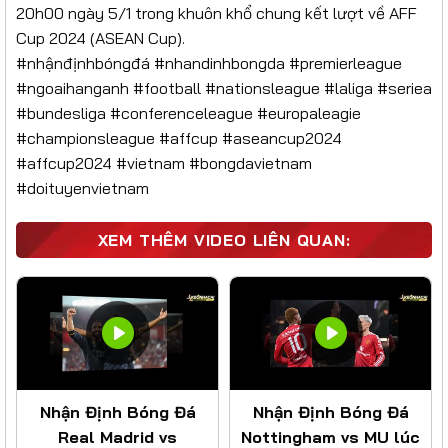
20h00 ngày 5/1 trong khuôn khổ chung kết lượt về AFF
Cup 2024 (ASEAN Cup).
#nhậnđịnhbóngđá #nhandinhbongda #premierleague
#ngoaihanganh #football #nationsleague #laliga #seriea
#bundesliga #conferenceleague #europaleagie
#championsleague #affcup #aseancup2024
#affcup2024 #vietnam #bongdavietnam
#doituyenvietnam
XEM THÊM VIDEO LIÊN QUAN:
Nhận Định Bóng Đá
Nhận Định Bóng Đá
Real Madrid vs
Nottingham vs MU lúc