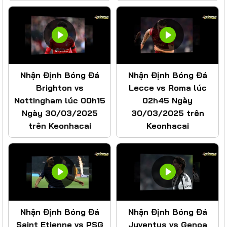
Nhận Định Bóng Đá
Nhận Định Bóng Đá
Brighton vs
Lecce vs Roma lúc
Nottingham lúc 00h15
02h45 Ngày
Ngày 30/03/2025
30/03/2025 trên
trên Keonhacai
Keonhacai
Nhận Định Bóng Đá
Nhận Định Bóng Đá
Saint Etienne vs PSG
Juventus vs Genoa