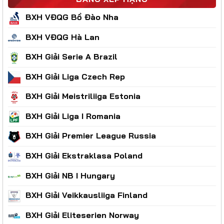
BXH VĐQG Bồ Đào Nha
BXH VĐQG Hà Lan
BXH Giải Serie A Brazil
BXH Giải Liga Czech Rep
BXH Giải Meistriliiga Estonia
BXH Giải Liga I Romania
BXH Giải Premier League Russia
BXH Giải Ekstraklasa Poland
BXH Giải NB I Hungary
BXH Giải Veikkausliiga Finland
BXH Giải Eliteserien Norway