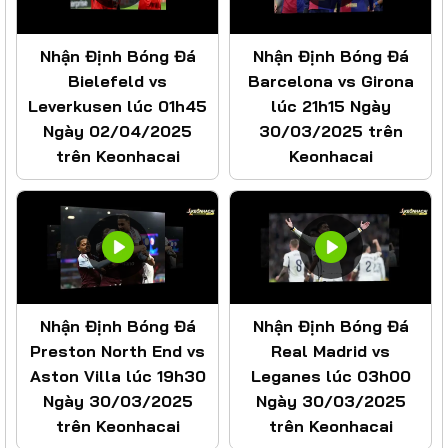
Nhận Định Bóng Đá
Nhận Định Bóng Đá
Bielefeld vs
Barcelona vs Girona
Leverkusen lúc 01h45
lúc 21h15 Ngày
Ngày 02/04/2025
30/03/2025 trên
trên Keonhacai
Keonhacai
Nhận Định Bóng Đá
Nhận Định Bóng Đá
Preston North End vs
Real Madrid vs
Aston Villa lúc 19h30
Leganes lúc 03h00
Ngày 30/03/2025
Ngày 30/03/2025
trên Keonhacai
trên Keonhacai