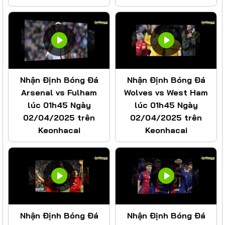
Nhận Định Bóng Đá
Nhận Định Bóng Đá
Arsenal vs Fulham
Wolves vs West Ham
lúc 01h45 Ngày
lúc 01h45 Ngày
02/04/2025 trên
02/04/2025 trên
Keonhacai
Keonhacai
Nhận Định Bóng Đá
Nhận Định Bóng Đá