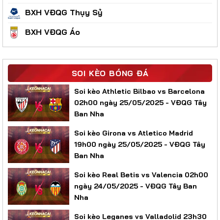
BXH VĐQG Thụy Sỷ
BXH VĐQG Áo
SOI KÈO BÓNG ĐÁ
Soi kèo Athletic Bilbao vs Barcelona
02h00 ngày 25/05/2025 - VĐQG Tây
Ban Nha
Soi kèo Girona vs Atletico Madrid
19h00 ngày 25/05/2025 - VĐQG Tây
Ban Nha
Soi kèo Real Betis vs Valencia 02h00
ngày 24/05/2025 - VĐQG Tây Ban
Nha
Soi kèo Leganes vs Valladolid 23h30