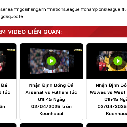
eriea #ngoaihanganh #nationsleague #championsleague #li
ongdaquocte
M VIDEO LIÊN QUAN:
 Đá
Nhận Định Bóng Đá
Nhận Định Bó
U lúc
Arsenal vs Fulham lúc
Wolves vs West
01h45 Ngày
01h45 Ng
ên
02/04/2025 trên
02/04/2025
Keonhacai
Keonhac