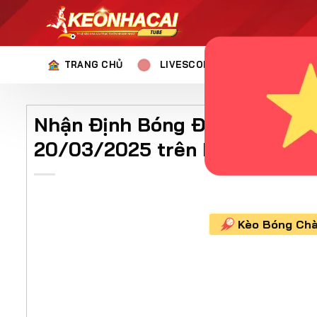
Bỏ
qua
nội
dung
TRANG CHỦ
LIVESCORE
BXH BÓNG ĐÁ
Nhận Định Bóng Đá Uzbekista
20/03/2025 trên Keonhacai
Kèo Bóng Ch