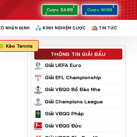
Cược DA88
Cược Wi88
EO NHẬN ĐỊNH
KINH NGHIỆM CƯỢC
TIN TỨC
Kèo Tennis
THÔNG TIN GIẢI ĐẤU
Giải UEFA Euro
Giải EFL Championship
Giải VĐQG Bồ Đào Nha
Giải Champions League
Giải VĐQG Pháp
Giải VĐQG Đức