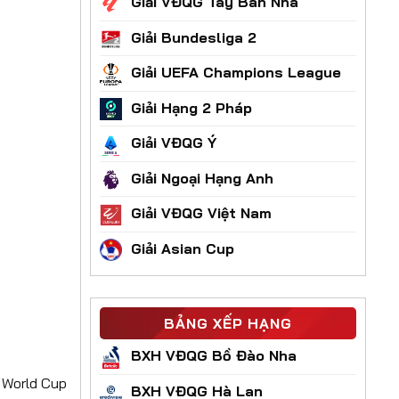
Giải VĐQG Tây Ban Nha
Giải Bundesliga 2
Giải UEFA Champions League
Giải Hạng 2 Pháp
Giải VĐQG Ý
Giải Ngoại Hạng Anh
Giải VĐQG Việt Nam
Giải Asian Cup
BẢNG XẾP HẠNG
BXH VĐQG Bồ Đào Nha
 World Cup
BXH VĐQG Hà Lan