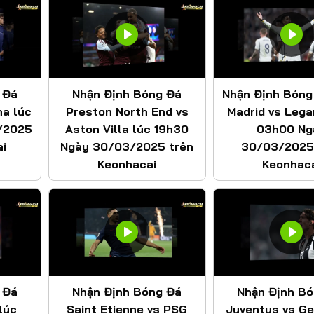
 Đá
Nhận Định Bóng Đá
Nhận Định Bóng
na lúc
Preston North End vs
Madrid vs Lega
/2025
Aston Villa lúc 19h30
03h00 Ng
i
Ngày 30/03/2025 trên
30/03/2025
Keonhacai
Keonhac
 Đá
Nhận Định Bóng Đá
Nhận Định Bó
lúc
Saint Etienne vs PSG
Juventus vs Ge