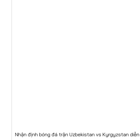
Nhận định bóng đá trận Uzbekistan vs Kyrgyzstan diễn