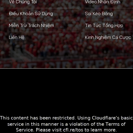
Về Chúng Tôi
Video Nhận Định
Điều Khoản Sử Dụng
Soi Kèo Bóng
Miễn Trừ Trách Nhiệm
Tin Tức Tổng Hợp
Liên Hệ
Kinh Nghiệm Cá Cược
+ Bấm lấy mã
Copyright 2026 © KEONHACAI.TUBE