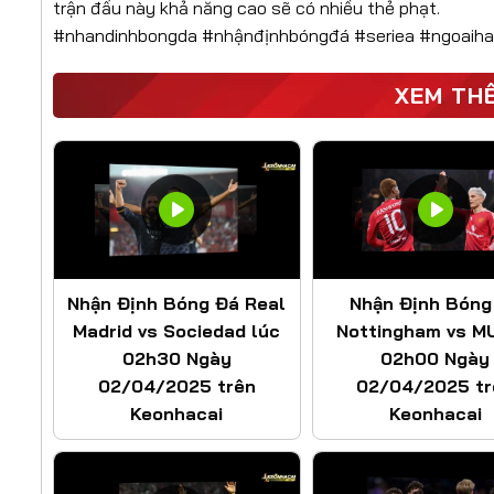
trận đấu này khả năng cao sẽ có nhiều thẻ phạt.
#nhandinhbongda #nhậnđịnhbóngđá #seriea #ngoaihan
XEM THÊ
Nhận Định Bóng Đá Real
Nhận Định Bóng
Madrid vs Sociedad lúc
Nottingham vs M
02h30 Ngày
02h00 Ngày
02/04/2025 trên
02/04/2025 tr
Keonhacai
Keonhacai