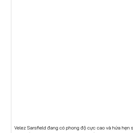
Velez Sarsfield đang có phong độ cực cao và hứa hẹn s