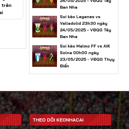
24/05/2025 - VĐQG Tây
 trên
Ban Nha
ai
Soi kèo Leganes vs
Valladolid 23h30 ngày
24/05/2025 - VĐQG Tây
Ban Nha
Soi kèo Malmo FF vs AIK
Solna 00h00 ngày
23/05/2025 - VĐQG Thụy
Điển
THEO DÕI KEONHACAI