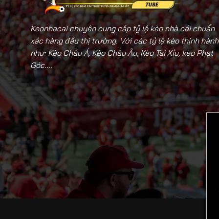
Keonhacai chuyên cung cấp tỷ lệ kèo nhà cái chuẩn
xác hàng đầu thị trường. Với các tỷ lệ kèo thịnh hành
như: Kèo Châu Á, Kèo Châu Âu, Kèo Tài Xỉu, kèo Phạt
Góc....