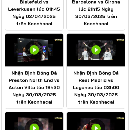
Bielefeld vs
Barcelona vs Girona
Leverkusen lúc 01h45
lúc 21h15 Ngày
Ngày 02/04/2025
30/03/2025 trên
trên Keonhacai
Keonhacai
Nhận Định Bóng Đá
Nhận Định Bóng Đá
Preston North End vs
Real Madrid vs
Aston Villa lúc 19h30
Leganes lúc 03h00
Ngày 30/03/2025
Ngày 30/03/2025
trên Keonhacai
trên Keonhacai