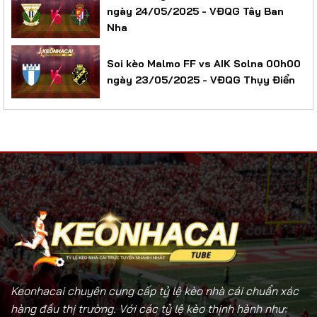
ngày 24/05/2025 - VĐQG Tây Ban
Nha
Soi kèo Malmo FF vs AIK Solna 00h00
ngày 23/05/2025 - VĐQG Thụy Điển
Keonhacai chuyên cung cấp tỷ lệ kèo nhà cái chuẩn xác
hàng đầu thị trường. Với các tỷ lệ kèo thịnh hành như: