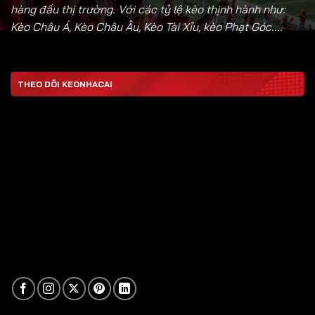
hàng đầu thị trường. Với các tỷ lệ kèo thịnh hành như:
Kèo Châu Á, Kèo Châu Âu, Kèo Tài Xỉu, kèo Phạt Góc....
THEO DÕI KEONHACAI