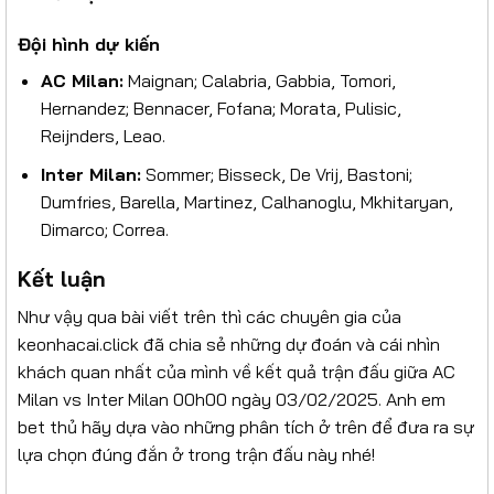
Đội hình dự kiến
AC Milan:
Maignan; Calabria, Gabbia, Tomori,
Hernandez; Bennacer, Fofana; Morata, Pulisic,
Reijnders, Leao.
Inter Milan:
Sommer; Bisseck, De Vrij, Bastoni;
Dumfries, Barella, Martinez, Calhanoglu, Mkhitaryan,
Dimarco; Correa.
Kết luận
Như vậy qua bài viết trên thì các chuyên gia của
keonhacai.click đã chia sẻ những dự đoán và cái nhìn
khách quan nhất của mình về kết quả trận đấu giữa AC
Milan vs Inter Milan 00h00 ngày 03/02/2025. Anh em
bet thủ hãy dựa vào những phân tích ở trên để đưa ra sự
lựa chọn đúng đắn ở trong trận đấu này nhé!