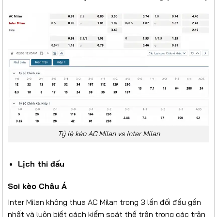
Tỷ lệ kèo AC Milan vs Inter Milan
Lịch thi đấu
Soi kèo Châu Á
Inter Milan không thua AC Milan trong 3 lần đối đầu gần
nhất và luôn biết cách kiểm soát thế trận trong các trận