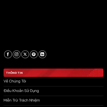
THÔNG TIN
Về Chúng Tôi
Điều Khoản Sử Dụng
Miễn Trừ Trách Nhiệm