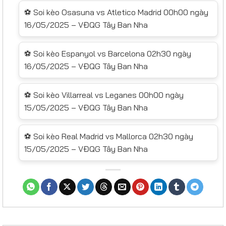
⚽ Soi kèo Osasuna vs Atletico Madrid 00h00 ngày
16/05/2025 – VĐQG Tây Ban Nha
⚽ Soi kèo Espanyol vs Barcelona 02h30 ngày
16/05/2025 – VĐQG Tây Ban Nha
⚽ Soi kèo Villarreal vs Leganes 00h00 ngày
15/05/2025 – VĐQG Tây Ban Nha
⚽ Soi kèo Real Madrid vs Mallorca 02h30 ngày
15/05/2025 – VĐQG Tây Ban Nha