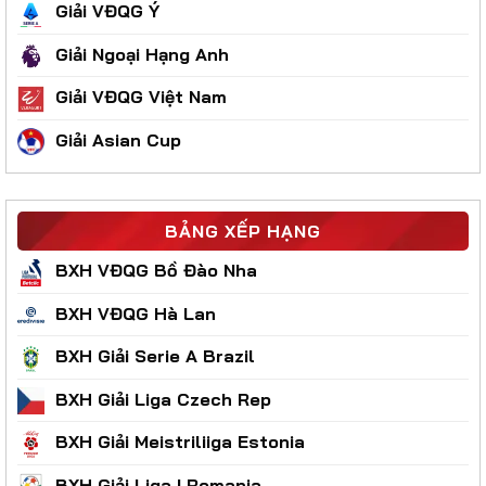
Giải VĐQG Ý
Giải Ngoại Hạng Anh
Giải VĐQG Việt Nam
Giải Asian Cup
BẢNG XẾP HẠNG
BXH VĐQG Bồ Đào Nha
BXH VĐQG Hà Lan
BXH Giải Serie A Brazil
BXH Giải Liga Czech Rep
BXH Giải Meistriliiga Estonia
BXH Giải Liga I Romania