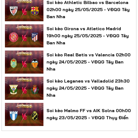
Soi kèo Athletic Bilbao vs Barcelona
02h00 ngày 25/05/2025 - VĐQG Tây
Ban Nha
Soi kèo Girona vs Atletico Madrid
19h00 ngày 25/05/2025 - VĐQG Tây
Ban Nha
Soi kèo Real Betis vs Valencia 02h00
ngày 24/05/2025 - VĐQG Tây Ban
Nha
Soi kèo Leganes vs Valladolid 23h30
ngày 24/05/2025 - VĐQG Tây Ban
Nha
Soi kèo Malmo FF vs AIK Solna 00h00
ngày 23/05/2025 - VĐQG Thụy Điển