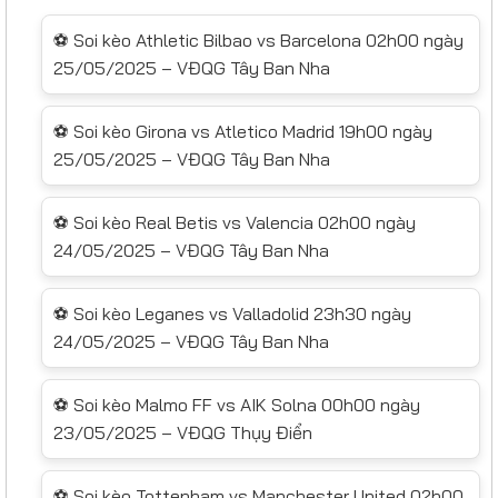
⚽ Soi kèo Athletic Bilbao vs Barcelona 02h00 ngày
25/05/2025 – VĐQG Tây Ban Nha
⚽ Soi kèo Girona vs Atletico Madrid 19h00 ngày
25/05/2025 – VĐQG Tây Ban Nha
⚽ Soi kèo Real Betis vs Valencia 02h00 ngày
24/05/2025 – VĐQG Tây Ban Nha
⚽ Soi kèo Leganes vs Valladolid 23h30 ngày
24/05/2025 – VĐQG Tây Ban Nha
⚽ Soi kèo Malmo FF vs AIK Solna 00h00 ngày
23/05/2025 – VĐQG Thụy Điển
⚽ Soi kèo Tottenham vs Manchester United 02h00