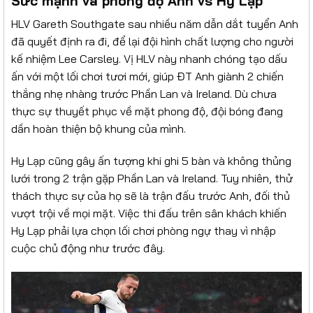
Sức mạnh và phong độ Anh vs Hy Lạp
HLV Gareth Southgate sau nhiều năm dẫn dắt tuyển Anh
đã quyết định ra đi, để lại đội hình chất lượng cho người
kế nhiệm Lee Carsley. Vị HLV này nhanh chóng tạo dấu
ấn với một lối chơi tươi mới, giúp ĐT Anh giành 2 chiến
thắng nhẹ nhàng trước Phần Lan và Ireland. Dù chưa
thực sự thuyết phục về mặt phong độ, đội bóng đang
dần hoàn thiện bộ khung của mình.
Hy Lạp cũng gây ấn tượng khi ghi 5 bàn và không thủng
lưới trong 2 trận gặp Phần Lan và Ireland. Tuy nhiên, thử
thách thực sự của họ sẽ là trận đấu trước Anh, đối thủ
vượt trội về mọi mặt. Việc thi đấu trên sân khách khiến
Hy Lạp phải lựa chọn lối chơi phòng ngự thay vì nhập
cuộc chủ động như trước đây.