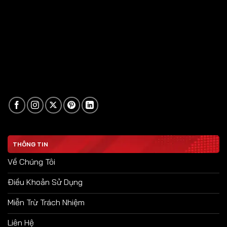
THÔNG TIN
Về Chúng Tôi
Điều Khoản Sử Dụng
Miễn Trừ Trách Nhiệm
Liên Hệ