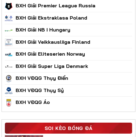
BXH Giải Premier League Russia
BXH Giải Ekstraklasa Poland
BXH Giải NB I Hungary
BXH Giải Veikkausliiga Finland
BXH Giải Eliteserien Norway
BXH Giải Super Liga Denmark
BXH VĐQG Thụy Điển
BXH VĐQG Thụy Sỷ
BXH VĐQG Áo
SOI KÈO BÓNG ĐÁ