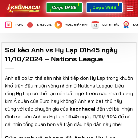
Bỏ
Cược DA88
Cược Wi88
qua
nội
HOME
LIVESCORE
VIDEO NHẬN ĐỊNH
LỊCH THI ĐẤU
KQ
dung
Soi kèo Anh vs Hy Lạp 01h45 ngày
11/10/2024 – Nations League
Anh sẽ có lợi thế sân nhà khi tiếp đón Hy Lạp trong khuôn
khổ trận đấu muộn vòng nhóm B Nations League. Liệu
rằng Hy Lạp có thể tạo nên bất ngờ trước các nhà đương
kim Á quân của Euro hay không? Anh em bet thủ hãy
cùng với các chuyên gia của
keonhacai
đến với bài nhận
định soi kèo Anh vs Hy Lạp 01h45 ngày 11/10/2024 để có
cái nhìn tổng quan hơn về trận đấu hấp dẫn này nhé!