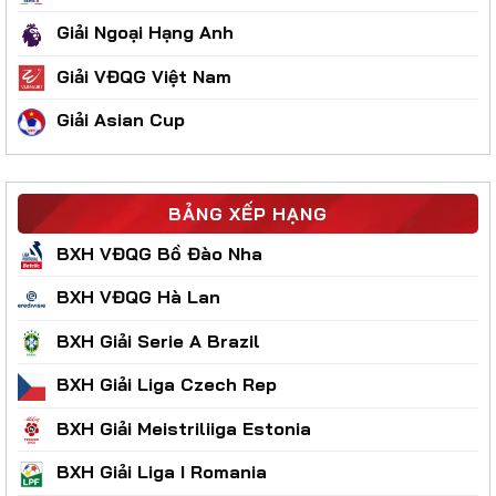
Giải Ngoại Hạng Anh
Giải VĐQG Việt Nam
Giải Asian Cup
BẢNG XẾP HẠNG
BXH VĐQG Bồ Đào Nha
BXH VĐQG Hà Lan
BXH Giải Serie A Brazil
BXH Giải Liga Czech Rep
BXH Giải Meistriliiga Estonia
BXH Giải Liga I Romania