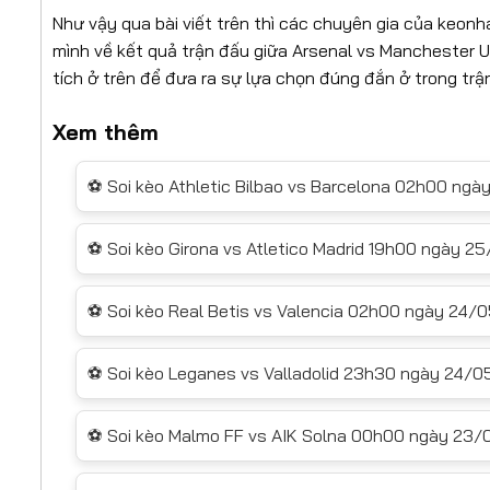
Như vậy qua bài viết trên thì các chuyên gia của keonh
mình về kết quả trận đấu giữa Arsenal vs Manchester
tích ở trên để đưa ra sự lựa chọn đúng đắn ở trong trậ
Xem thêm
⚽ Soi kèo Athletic Bilbao vs Barcelona 02h00 n
⚽ Soi kèo Girona vs Atletico Madrid 19h00 ngày 
⚽ Soi kèo Real Betis vs Valencia 02h00 ngày 24
⚽ Soi kèo Leganes vs Valladolid 23h30 ngày 24/
⚽ Soi kèo Malmo FF vs AIK Solna 00h00 ngày 23