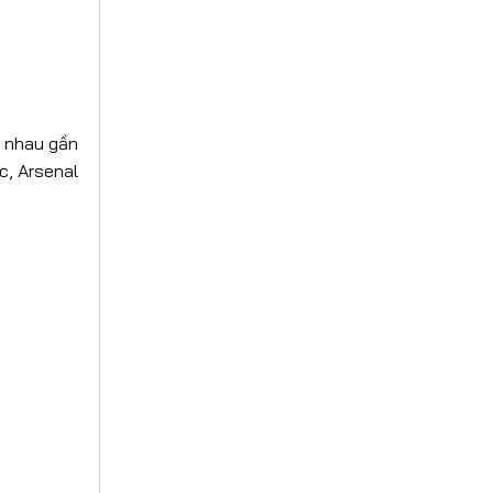
p nhau gần
c, Arsenal