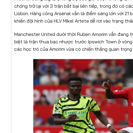
chóng trở lại với 3 trận bất bại liên tiếp, trong đó có 
Lisbon. Hàng công Arsenal vẫn là điểm sáng lớn với 21 
khiến đội hình của HLV Mikel Arteta dễ rơi vào trạng thá
Manchester United dưới thời Ruben Amorim vẫn đang tron
biệt là trận thua bạc nhược trước Ipswich Town ở vòng 
các học trò của Amorim vừa có chiến thắng quan trọng t