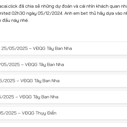
acai.click đã chia sẻ những dự đoán và cái nhìn khách quan nh
 United 02h30 ngày 05/12/2024. Anh em bet thủ hãy dựa vào 
n đấu này nhé.
gày 25/05/2025 – VĐQG Tây Ban Nha
25/05/2025 – VĐQG Tây Ban Nha
/05/2025 – VĐQG Tây Ban Nha
05/2025 – VĐQG Tây Ban Nha
/05/2025 – VĐQG Thụy Điển