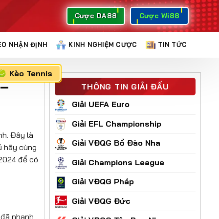
Cược DA88
Cược Wi88
EO NHẬN ĐỊNH
KINH NGHIỆM CƯỢC
TIN TỨC
Kèo Tennis
 –
THÔNG TIN GIẢI ĐẤU
Giải UEFA Euro
Giải EFL Championship
nh. Đây là
Giải VĐQG Bồ Đào Nha
hủ hãy cùng
/2024 để có
Giải Champions League
Giải VĐQG Pháp
Giải VĐQG Đức
ọ đã nhanh