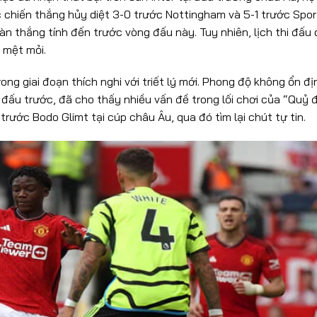
các chiến thắng hủy diệt 3-0 trước Nottingham và 5-1 trước Spor
bàn thắng tính đến trước vòng đấu này. Tuy nhiên, lịch thi đấu
i mệt mỏi.
g giai đoạn thích nghi với triết lý mới. Phong độ không ổn đị
đấu trước, đã cho thấy nhiều vấn đề trong lối chơi của “Quỷ đ
rước Bodo Glimt tại cúp châu Âu, qua đó tìm lại chút tự tin.