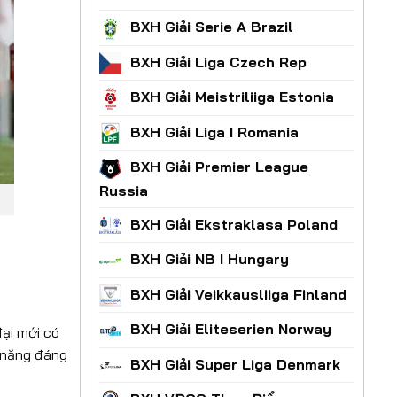
BXH Giải Serie A Brazil
BXH Giải Liga Czech Rep
BXH Giải Meistriliiga Estonia
BXH Giải Liga I Romania
BXH Giải Premier League
Russia
BXH Giải Ekstraklasa Poland
BXH Giải NB I Hungary
BXH Giải Veikkausliiga Finland
BXH Giải Eliteserien Norway
đại mới có
ả năng đáng
BXH Giải Super Liga Denmark