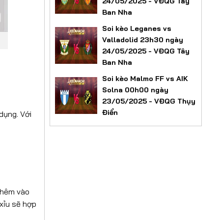
24/05/2025 - VĐQG Tây
Ban Nha
Soi kèo Leganes vs
Valladolid 23h30 ngày
24/05/2025 - VĐQG Tây
Ban Nha
Soi kèo Malmo FF vs AIK
Solna 00h00 ngày
23/05/2025 - VĐQG Thụy
Điển
dụng. Với
 Thêm vào
 xỉu sẽ hợp