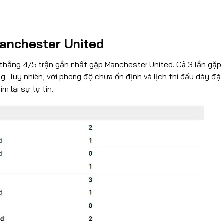
Manchester United
 thắng 4/5 trận gần nhất gặp Manchester United. Cả 3 lần gặ
g. Tuy nhiên, với phong độ chưa ổn định và lịch thi đấu dày đặ
 lại sự tự tin.