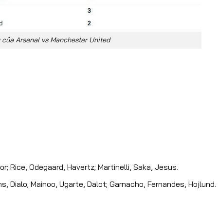
u của Arsenal vs Manchester United
or; Rice, Odegaard, Havertz; Martinelli, Saka, Jesus.
ns, Dialo; Mainoo, Ugarte, Dalot; Garnacho, Fernandes, Hojlund.