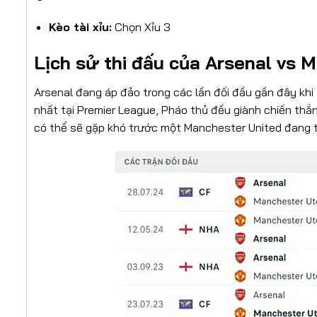
Kèo tài xỉu:
Chọn Xỉu 3
Lịch sử thi đấu của Arsenal vs 
Arsenal đang áp đảo trong các lần đối đầu gần đây khi
nhất tại Premier League, Pháo thủ đều giành chiến thắn
có thể sẽ gặp khó trước một Manchester United đang tìm