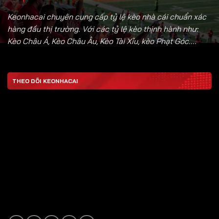
Keonhacai chuyên cung cấp tỷ lệ kèo nhà cái chuẩn xác
hàng đầu thị trường. Với các tỷ lệ kèo thịnh hành như:
Kèo Châu Á, Kèo Châu Âu, Kèo Tài Xỉu, kèo Phạt Góc....
THEO DÕI KEONHACAI