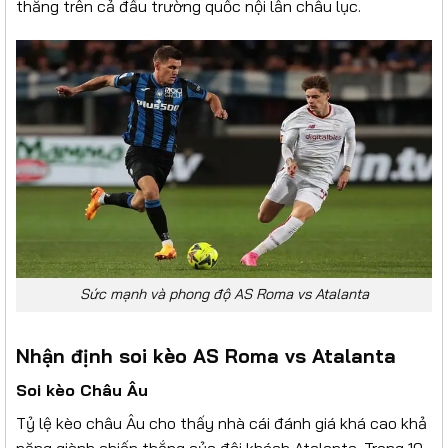
thắng trên cả đấu trường quốc nội lẫn châu lục.
Sức mạnh và phong độ AS Roma vs Atalanta
Nhận định soi kèo AS Roma vs Atalanta
Soi kèo Châu Âu
Tỷ lệ kèo châu Âu cho thấy nhà cái đánh giá khá cao khả
năng giành chiến thắng của đội khách Atalanta. Trong 10