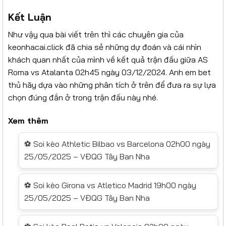
Kết Luận
Như vậy qua bài viết trên thì các chuyên gia của
keonhacai.click đã chia sẻ những dự đoán và cái nhìn
khách quan nhất của mình về kết quả trận đấu giữa AS
Roma vs Atalanta 02h45 ngày 03/12/2024. Anh em bet
thủ hãy dựa vào những phân tích ở trên để đưa ra sự lựa
chọn đúng đắn ở trong trận đấu này nhé.
Xem thêm
⚽ Soi kèo Athletic Bilbao vs Barcelona 02h00 ngày
25/05/2025 – VĐQG Tây Ban Nha
⚽ Soi kèo Girona vs Atletico Madrid 19h00 ngày
25/05/2025 – VĐQG Tây Ban Nha