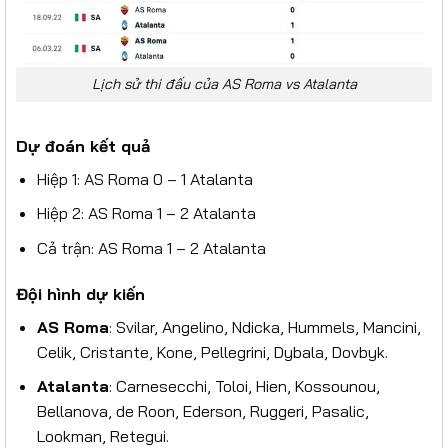
Lịch sử thi đấu của AS Roma vs Atalanta
Dự đoán kết quả
Hiệp 1: AS Roma 0 – 1 Atalanta
Hiệp 2: AS Roma 1 – 2 Atalanta
Cả trận: AS Roma 1 – 2 Atalanta
Đội hình dự kiến
AS Roma
: Svilar, Angelino, Ndicka, Hummels, Mancini,
Celik, Cristante, Kone, Pellegrini, Dybala, Dovbyk.
Atalanta
: Carnesecchi, Toloi, Hien, Kossounou,
Bellanova, de Roon, Ederson, Ruggeri, Pasalic,
Lookman, Retegui.