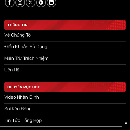
THÔNG TIN
Về Chúng Tôi
Điều Khoản Sử Dụng
Miễn Trừ Trách Nhiệm
Liên Hệ
CHUYÊN MỤC HOT
Video Nhận Định
Soi Kèo Bóng
Tin Tức Tổng Hợp
X