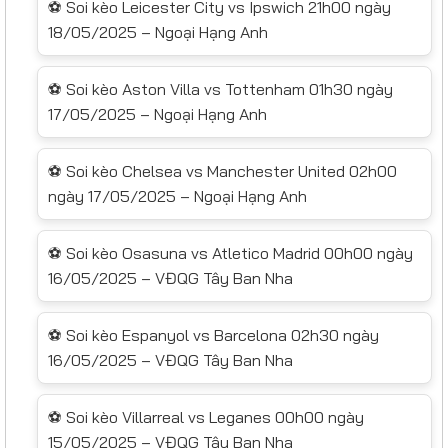
⚽ Soi kèo Leicester City vs Ipswich 21h00 ngày
18/05/2025 – Ngoại Hạng Anh
⚽ Soi kèo Aston Villa vs Tottenham 01h30 ngày
17/05/2025 – Ngoại Hạng Anh
⚽ Soi kèo Chelsea vs Manchester United 02h00
ngày 17/05/2025 – Ngoại Hạng Anh
⚽ Soi kèo Osasuna vs Atletico Madrid 00h00 ngày
16/05/2025 – VĐQG Tây Ban Nha
⚽ Soi kèo Espanyol vs Barcelona 02h30 ngày
16/05/2025 – VĐQG Tây Ban Nha
⚽ Soi kèo Villarreal vs Leganes 00h00 ngày
15/05/2025 – VĐQG Tây Ban Nha