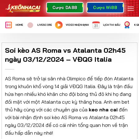
Bỏ
Cược DA88
Cược Wi88
qua
nội
HOME
LIVESCORE
VIDEO NHẬN ĐỊNH
LỊCH THI ĐẤU
KQ
dung
Soi kèo AS Roma vs Atalanta 02h45
ngày 03/12/2024 – VĐQG Italia
AS Roma sẽ trở lại sân nhà Olimpico để tiếp đón Atalanta
trong khuôn khổ vòng 14 giải VĐQG Italia. Đây là trận đấu
hứa hẹn nhiều khó khăn cho đội bóng thủ đô khi họ đang
đối mặt với một Atalanta cực kỳ thăng hoa. Anh em bet
thủ hãy cùng với các chuyên gia của
keo nha cai
đến
với bài nhận định soi kèo AS Roma vs Atalanta 02h45
ngày 03/12/2024 để có cái nhìn tổng quan hơn về trận
đấu hấp dẫn này nhé!