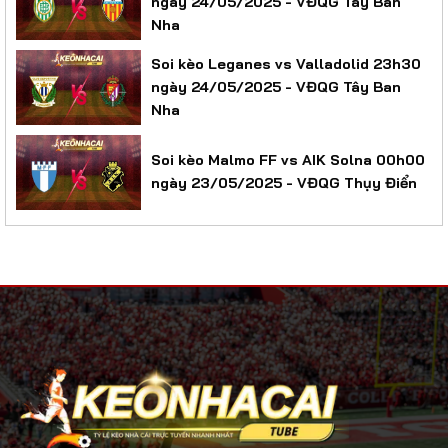
ngày 24/05/2025 - VĐQG Tây Ban
Nha
Soi kèo Leganes vs Valladolid 23h30
ngày 24/05/2025 - VĐQG Tây Ban
Nha
Soi kèo Malmo FF vs AIK Solna 00h00
ngày 23/05/2025 - VĐQG Thụy Điển