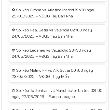
⚽ Soi kèo Girona vs Atletico Madrid 19h00 ngày
25/05/2025 – VĐQG Tây Ban Nha
⚽ Soi kèo Real Betis vs Valencia 02h00 ngày
24/05/2025 – VĐQG Tây Ban Nha
⚽ Soi kèo Leganes vs Valladolid 23h30 ngày
24/05/2025 – VĐQG Tây Ban Nha
⚽ Soi kèo Malmo FF vs AIK Solna 00h00 ngày
23/05/2025 – VĐQG Thụy Điển
⚽ Soi kèo Tottenham vs Manchester United 02h00
ngày 22/05/2025 – Europa League