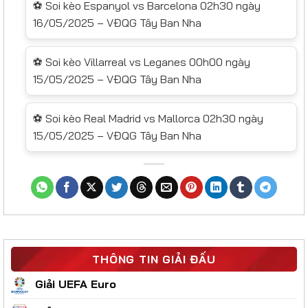
⚽ Soi kèo Espanyol vs Barcelona 02h30 ngày
16/05/2025 – VĐQG Tây Ban Nha
⚽ Soi kèo Villarreal vs Leganes 00h00 ngày
15/05/2025 – VĐQG Tây Ban Nha
⚽ Soi kèo Real Madrid vs Mallorca 02h30 ngày
15/05/2025 – VĐQG Tây Ban Nha
THÔNG TIN GIẢI ĐẤU
Giải UEFA Euro