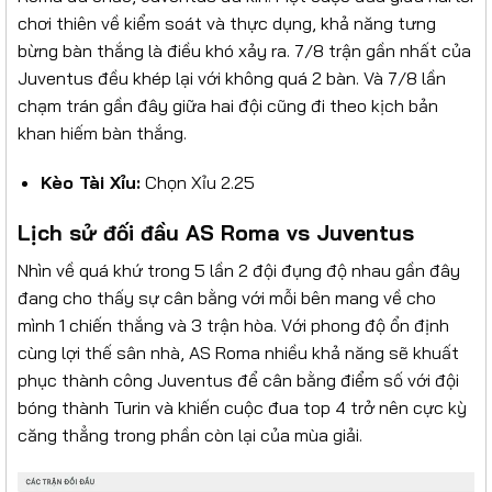
chơi thiên về kiểm soát và thực dụng, khả năng tưng
bừng bàn thắng là điều khó xảy ra. 7/8 trận gần nhất của
Juventus đều khép lại với không quá 2 bàn. Và 7/8 lần
chạm trán gần đây giữa hai đội cũng đi theo kịch bản
khan hiếm bàn thắng.
Kèo Tài Xỉu:
Chọn Xỉu 2.25
Lịch sử đối đầu AS Roma vs Juventus
Nhìn về quá khứ trong 5 lần 2 đội đụng độ nhau gần đây
đang cho thấy sự cân bằng với mỗi bên mang về cho
mình 1 chiến thắng và 3 trận hòa. Với phong độ ổn định
cùng lợi thế sân nhà, AS Roma nhiều khả năng sẽ khuất
phục thành công Juventus để cân bằng điểm số với đội
bóng thành Turin và khiến cuộc đua top 4 trở nên cực kỳ
căng thẳng trong phần còn lại của mùa giải.