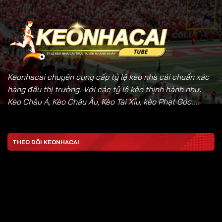
Keonhacai chuyên cung cấp tỷ lệ kèo nhà cái chuẩn xác
hàng đầu thị trường. Với các tỷ lệ kèo thịnh hành như:
Kèo Châu Á, Kèo Châu Âu, Kèo Tài Xỉu, kèo Phạt Góc....
THEO DÕI KEONHACAI