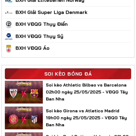
BXH Giải Eliteserien Norway
BXH Giải Super Liga Denmark
BXH VĐQG Thụy Điển
BXH VĐQG Thụy Sỷ
BXH VĐQG Áo
SOI KÈO BÓNG ĐÁ
Soi kèo Athletic Bilbao vs Barcelona
02h00 ngày 25/05/2025 - VĐQG Tây
Ban Nha
Soi kèo Girona vs Atletico Madrid
19h00 ngày 25/05/2025 - VĐQG Tây
Ban Nha