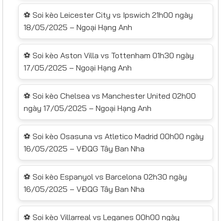
⚽ Soi kèo Leicester City vs Ipswich 21h00 ngày
18/05/2025 – Ngoại Hạng Anh
⚽ Soi kèo Aston Villa vs Tottenham 01h30 ngày
17/05/2025 – Ngoại Hạng Anh
⚽ Soi kèo Chelsea vs Manchester United 02h00
ngày 17/05/2025 – Ngoại Hạng Anh
⚽ Soi kèo Osasuna vs Atletico Madrid 00h00 ngày
16/05/2025 – VĐQG Tây Ban Nha
⚽ Soi kèo Espanyol vs Barcelona 02h30 ngày
16/05/2025 – VĐQG Tây Ban Nha
⚽ Soi kèo Villarreal vs Leganes 00h00 ngày