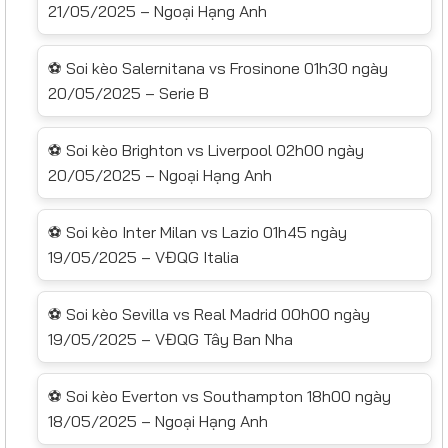
21/05/2025 – Ngoại Hạng Anh
⚽ Soi kèo Salernitana vs Frosinone 01h30 ngày
20/05/2025 – Serie B
⚽ Soi kèo Brighton vs Liverpool 02h00 ngày
20/05/2025 – Ngoại Hạng Anh
⚽ Soi kèo Inter Milan vs Lazio 01h45 ngày
19/05/2025 – VĐQG Italia
⚽ Soi kèo Sevilla vs Real Madrid 00h00 ngày
19/05/2025 – VĐQG Tây Ban Nha
⚽ Soi kèo Everton vs Southampton 18h00 ngày
18/05/2025 – Ngoại Hạng Anh