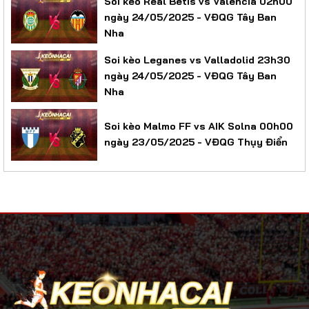
Soi kèo Real Betis vs Valencia 02h00
ngày 24/05/2025 - VĐQG Tây Ban
Nha
Soi kèo Leganes vs Valladolid 23h30
ngày 24/05/2025 - VĐQG Tây Ban
Nha
Soi kèo Malmo FF vs AIK Solna 00h00
ngày 23/05/2025 - VĐQG Thụy Điển