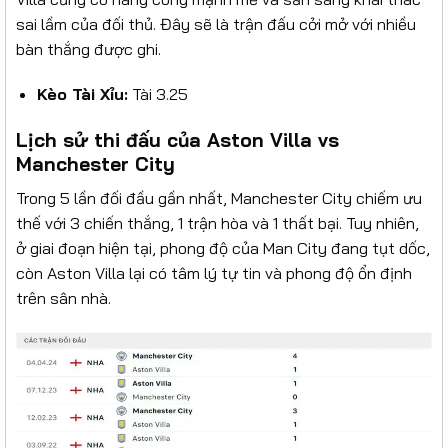
sai lầm của đối thủ. Đây sẽ là trận đấu cởi mở với nhiều
bàn thắng được ghi.
Kèo Tài Xỉu:
Tài 3.25
Lịch sử thi đấu của Aston Villa vs
Manchester City
Trong 5 lần đối đầu gần nhất, Manchester City chiếm ưu
thế với 3 chiến thắng, 1 trận hòa và 1 thất bại. Tuy nhiên,
ở giai đoạn hiện tại, phong độ của Man City đang tụt dốc,
còn Aston Villa lại có tâm lý tự tin và phong độ ổn định
trên sân nhà.