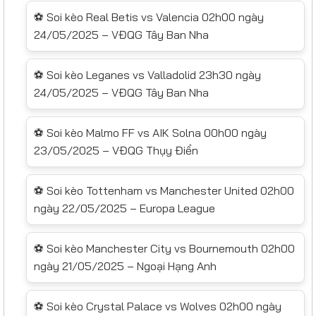
⚽ Soi kèo Real Betis vs Valencia 02h00 ngày
24/05/2025 – VĐQG Tây Ban Nha
⚽ Soi kèo Leganes vs Valladolid 23h30 ngày
24/05/2025 – VĐQG Tây Ban Nha
⚽ Soi kèo Malmo FF vs AIK Solna 00h00 ngày
23/05/2025 – VĐQG Thụy Điển
⚽ Soi kèo Tottenham vs Manchester United 02h00
ngày 22/05/2025 – Europa League
⚽ Soi kèo Manchester City vs Bournemouth 02h00
ngày 21/05/2025 – Ngoại Hạng Anh
⚽ Soi kèo Crystal Palace vs Wolves 02h00 ngày