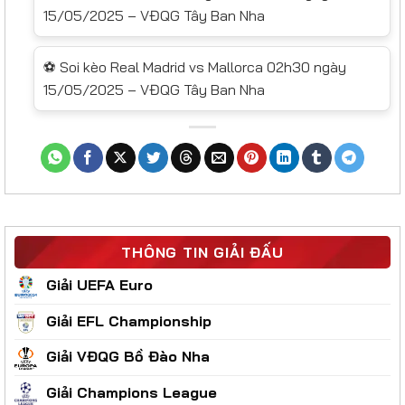
15/05/2025 – VĐQG Tây Ban Nha
⚽ Soi kèo Real Madrid vs Mallorca 02h30 ngày
15/05/2025 – VĐQG Tây Ban Nha
THÔNG TIN GIẢI ĐẤU
Giải UEFA Euro
Giải EFL Championship
Giải VĐQG Bồ Đào Nha
Giải Champions League