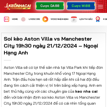
Bỏ
Cược DA88
Cược Wi88
qua
nội
HOME
LIVESCORE
VIDEO NHẬN ĐỊNH
LỊCH THI ĐẤU
KQ
dung
Soi kèo Aston Villa vs Manchester
City 19h30 ngày 21/12/2024 – Ngoại
Hạng Anh
Aston Villa sẽ có lợi thế sân nhà tại Villa Park khi tiếp đón
Manchester City trong khuôn khổ vòng 17 Ngoại Hạng
Anh. Trận đấu hứa hẹn sẽ rất hấp dẫn khi cả hai đội đều
đang tìm cách cải thiện vị trí trên bảng xếp hạng.
Anh em
bet thủ hãy cùng với các chuyên gia của
keo nha cai
đến với bài nhận định soi kèo Aston Villa vs Manchester
City 19h30 ngày 21/12/2024 để có cái nhìn tổng quan