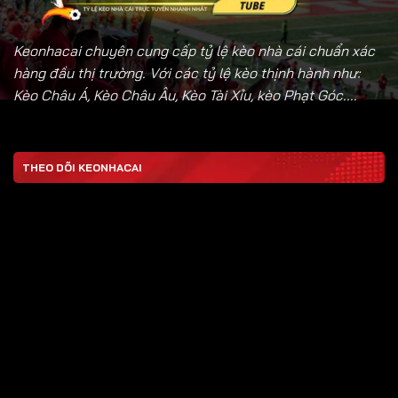
Keonhacai chuyên cung cấp tỷ lệ kèo nhà cái chuẩn xác
hàng đầu thị trường. Với các tỷ lệ kèo thịnh hành như:
Kèo Châu Á, Kèo Châu Âu, Kèo Tài Xỉu, kèo Phạt Góc....
THEO DÕI KEONHACAI