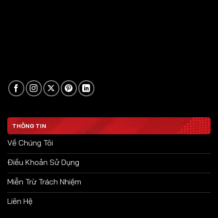
THÔNG TIN
Về Chúng Tôi
Điều Khoản Sử Dụng
Miễn Trừ Trách Nhiệm
Liên Hệ