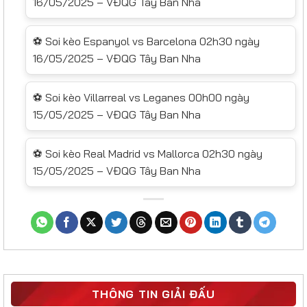
16/05/2025 – VĐQG Tây Ban Nha
⚽ Soi kèo Espanyol vs Barcelona 02h30 ngày
16/05/2025 – VĐQG Tây Ban Nha
⚽ Soi kèo Villarreal vs Leganes 00h00 ngày
15/05/2025 – VĐQG Tây Ban Nha
⚽ Soi kèo Real Madrid vs Mallorca 02h30 ngày
15/05/2025 – VĐQG Tây Ban Nha
THÔNG TIN GIẢI ĐẤU