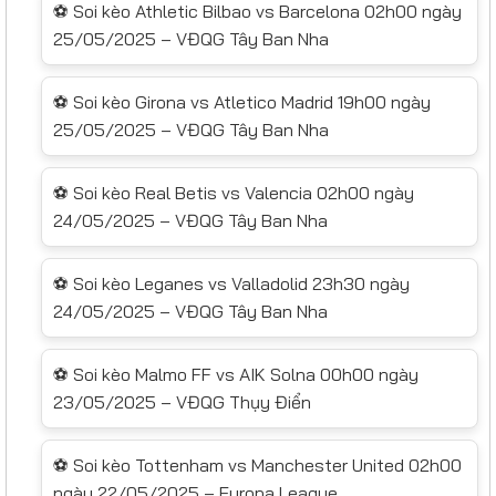
⚽ Soi kèo Athletic Bilbao vs Barcelona 02h00 ngày
25/05/2025 – VĐQG Tây Ban Nha
⚽ Soi kèo Girona vs Atletico Madrid 19h00 ngày
25/05/2025 – VĐQG Tây Ban Nha
⚽ Soi kèo Real Betis vs Valencia 02h00 ngày
24/05/2025 – VĐQG Tây Ban Nha
⚽ Soi kèo Leganes vs Valladolid 23h30 ngày
24/05/2025 – VĐQG Tây Ban Nha
⚽ Soi kèo Malmo FF vs AIK Solna 00h00 ngày
23/05/2025 – VĐQG Thụy Điển
⚽ Soi kèo Tottenham vs Manchester United 02h00
ngày 22/05/2025 – Europa League