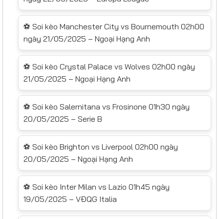
⚽ Soi kèo Manchester City vs Bournemouth 02h00
ngày 21/05/2025 – Ngoại Hạng Anh
⚽ Soi kèo Crystal Palace vs Wolves 02h00 ngày
21/05/2025 – Ngoại Hạng Anh
⚽ Soi kèo Salernitana vs Frosinone 01h30 ngày
20/05/2025 – Serie B
⚽ Soi kèo Brighton vs Liverpool 02h00 ngày
20/05/2025 – Ngoại Hạng Anh
⚽ Soi kèo Inter Milan vs Lazio 01h45 ngày
19/05/2025 – VĐQG Italia