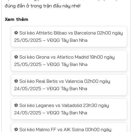
đúng đắn ở trong trận đấu này nhé!
Xem thêm
⚽ Soi kèo Athletic Bilbao vs Barcelona 02h00 ngày
25/05/2025 – VĐQG Tây Ban Nha
⚽ Soi kèo Girona vs Atletico Madrid 19h00 ngày
25/05/2025 – VĐQG Tây Ban Nha
⚽ Soi kèo Real Betis vs Valencia 02h00 ngày
24/05/2025 – VĐQG Tây Ban Nha
⚽ Soi kèo Leganes vs Valladolid 23h30 ngày
24/05/2025 – VĐQG Tây Ban Nha
⚽ Soi kèo Malmo FF vs AIK Solna 00h00 ngày