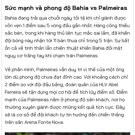
Sức mạnh và phong độ Bahia vs Palmeiras
Bahia đang trải qua chuỗi ngày tồi tệ khi chỉ giành được
vỏn vẹn 1 điểm sau 5 vòng đấu gần nhất. Hàng công thiếu
sắc bén, trong khi hàng thủ liên tục mắc sai lầm, đã khiến
đội bóng này nhận tới 11 bàn thua chỉ trong 5 trận. Sự bất
ổn cả về tinh thần lẫn chiến thuật khiến Bahia đối mặt
nguy cơ trắng tay khi chạm trán Palmeiras.
Về phần mình, Palmeiras vẫn duy trì vị thế của một ông
lớn dù phong độ chưa đạt đỉnh cao. Với khoảng cách chỉ
2 điểm so với đội đầu bảng, đoàn quân của HLV Abel
Ferreira sẽ tận dụng mọi cơ hội để tích lũy điểm số. Điểm
mạnh của Palmeiras nằm ở phong độ sân khách, nơi họ
thường xuyên giành được những kết quả tích cực. Đây
sẽ là cơ sở để đội khách tự tin hướng đến chiến thắng
trên sân Arena Fonte Nova.