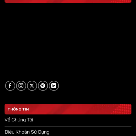
THÔNG TIN
Về Chúng Tôi
Điều Khoản Sử Dụng