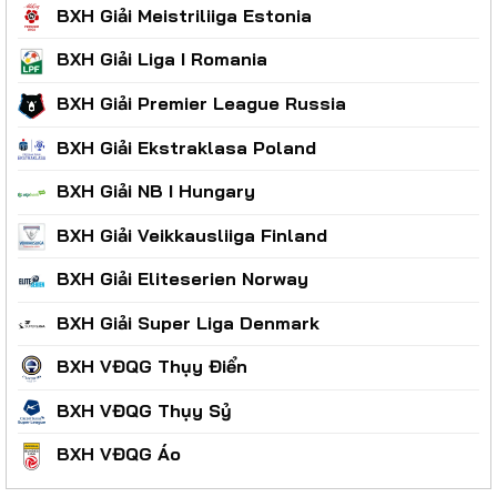
BXH Giải Meistriliiga Estonia
BXH Giải Liga I Romania
BXH Giải Premier League Russia
BXH Giải Ekstraklasa Poland
BXH Giải NB I Hungary
BXH Giải Veikkausliiga Finland
BXH Giải Eliteserien Norway
BXH Giải Super Liga Denmark
BXH VĐQG Thụy Điển
BXH VĐQG Thụy Sỷ
BXH VĐQG Áo