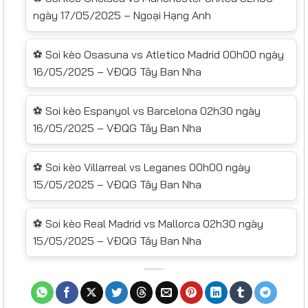
ngày 17/05/2025 – Ngoại Hạng Anh
⚽ Soi kèo Osasuna vs Atletico Madrid 00h00 ngày
16/05/2025 – VĐQG Tây Ban Nha
⚽ Soi kèo Espanyol vs Barcelona 02h30 ngày
16/05/2025 – VĐQG Tây Ban Nha
⚽ Soi kèo Villarreal vs Leganes 00h00 ngày
15/05/2025 – VĐQG Tây Ban Nha
⚽ Soi kèo Real Madrid vs Mallorca 02h30 ngày
15/05/2025 – VĐQG Tây Ban Nha