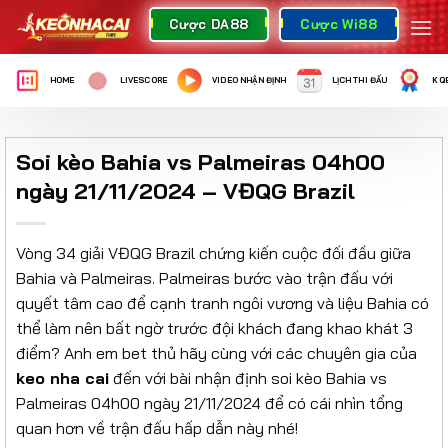
Bỏ
Cược DA88
Cược Wi88
qua
nội
HOME
LIVESCORE
VIDEO NHẬN ĐỊNH
LỊCH THI ĐẤU
KQ
dung
Soi kèo Bahia vs Palmeiras 04h00
ngày 21/11/2024 – VĐQG Brazil
Vòng 34 giải VĐQG Brazil chứng kiến cuộc đối đầu giữa
Bahia và Palmeiras. Palmeiras bước vào trận đấu với
quyết tâm cao để cạnh tranh ngôi vương và liệu Bahia có
thể làm nên bất ngờ trước đội khách đang khao khát 3
điểm? Anh em bet thủ hãy cùng với các chuyên gia của
keo nha cai
đến với bài nhận định soi kèo Bahia vs
Palmeiras 04h00 ngày 21/11/2024 để có cái nhìn tổng
quan hơn về trận đấu hấp dẫn này nhé!