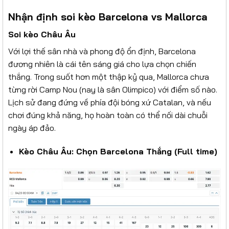
Nhận định soi kèo Barcelona vs Mallorca
Soi kèo Châu Âu
Với lợi thế sân nhà và phong độ ổn định, Barcelona
đương nhiên là cái tên sáng giá cho lựa chọn chiến
thắng. Trong suốt hơn một thập kỷ qua, Mallorca chưa
từng rời Camp Nou (nay là sân Olimpico) với điểm số nào.
Lịch sử đang đứng về phía đội bóng xứ Catalan, và nếu
chơi đúng khả năng, họ hoàn toàn có thể nối dài chuỗi
ngày áp đảo.
Kèo Châu Âu: Chọn Barcelona Thắng (Full time)