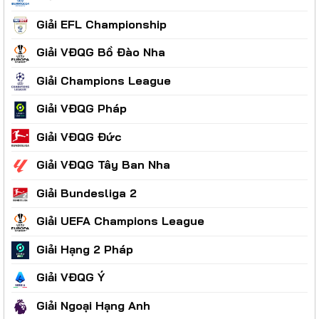
Giải EFL Championship
Giải VĐQG Bồ Đào Nha
Giải Champions League
Giải VĐQG Pháp
Giải VĐQG Đức
Giải VĐQG Tây Ban Nha
Giải Bundesliga 2
Giải UEFA Champions League
Giải Hạng 2 Pháp
Giải VĐQG Ý
Giải Ngoại Hạng Anh