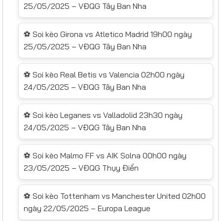
25/05/2025 – VĐQG Tây Ban Nha
⚽ Soi kèo Girona vs Atletico Madrid 19h00 ngày
25/05/2025 – VĐQG Tây Ban Nha
⚽ Soi kèo Real Betis vs Valencia 02h00 ngày
24/05/2025 – VĐQG Tây Ban Nha
⚽ Soi kèo Leganes vs Valladolid 23h30 ngày
24/05/2025 – VĐQG Tây Ban Nha
⚽ Soi kèo Malmo FF vs AIK Solna 00h00 ngày
23/05/2025 – VĐQG Thụy Điển
⚽ Soi kèo Tottenham vs Manchester United 02h00
ngày 22/05/2025 – Europa League