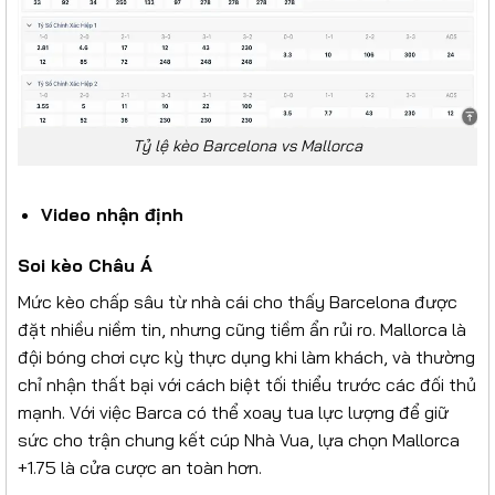
Tỷ lệ kèo Barcelona vs Mallorca
Video nhận định
Soi kèo Châu Á
Mức kèo chấp sâu từ nhà cái cho thấy Barcelona được
đặt nhiều niềm tin, nhưng cũng tiềm ẩn rủi ro. Mallorca là
đội bóng chơi cực kỳ thực dụng khi làm khách, và thường
chỉ nhận thất bại với cách biệt tối thiểu trước các đối thủ
mạnh. Với việc Barca có thể xoay tua lực lượng để giữ
sức cho trận chung kết cúp Nhà Vua, lựa chọn Mallorca
+1.75 là cửa cược an toàn hơn.