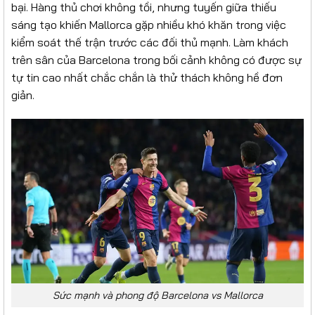
bại. Hàng thủ chơi không tồi, nhưng tuyến giữa thiếu
sáng tạo khiến Mallorca gặp nhiều khó khăn trong việc
kiểm soát thế trận trước các đối thủ mạnh. Làm khách
trên sân của Barcelona trong bối cảnh không có được sự
tự tin cao nhất chắc chắn là thử thách không hề đơn
giản.
Sức mạnh và phong độ Barcelona vs Mallorca