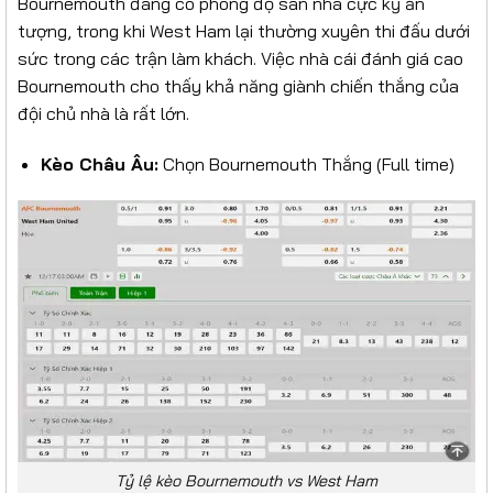
Bournemouth đang có phong độ sân nhà cực kỳ ấn
tượng, trong khi West Ham lại thường xuyên thi đấu dưới
sức trong các trận làm khách. Việc nhà cái đánh giá cao
Bournemouth cho thấy khả năng giành chiến thắng của
đội chủ nhà là rất lớn.
Kèo Châu Âu:
Chọn Bournemouth Thắng (Full time)
Tỷ lệ kèo Bournemouth vs West Ham