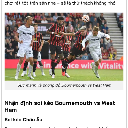
chơi rất tốt trên sân nhà – sẽ là thử thách không nhỏ.
Sức mạnh và phong độ Bournemouth vs West Ham
Nhận định soi kèo Bournemouth vs West
Ham
Soi kèo Châu Âu