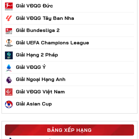
Giải VĐQG Đức
Giải VĐQG Tây Ban Nha
Giải Bundesliga 2
Giải UEFA Champions League
Giải Hạng 2 Pháp
Giải VĐQG Ý
Giải Ngoại Hạng Anh
Giải VĐQG Việt Nam
Giải Asian Cup
BẢNG XẾP HẠNG