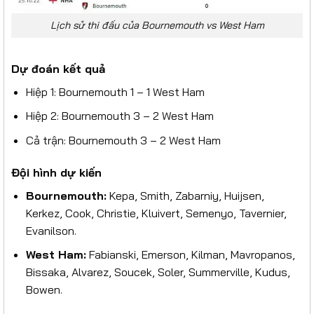
Lịch sử thi đấu của Bournemouth vs West Ham
Dự đoán kết quả
Hiệp 1: Bournemouth 1 – 1 West Ham
Hiệp 2: Bournemouth 3 – 2 West Ham
Cả trận: Bournemouth 3 – 2 West Ham
Đội hình dự kiến
Bournemouth:
Kepa, Smith, Zabarniy, Huijsen,
Kerkez, Cook, Christie, Kluivert, Semenyo, Tavernier,
Evanilson.
West Ham:
Fabianski, Emerson, Kilman, Mavropanos,
Bissaka, Alvarez, Soucek, Soler, Summerville, Kudus,
Bowen.