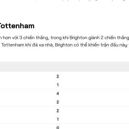
 Tottenham
hơn với 3 chiến thắng, trong khi Brighton giành 2 chiến thắng
Tottenham khi đá xa nhà, Brighton có thể khiến trận đấu này 