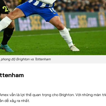
phong độ Brighton vs Tottenham
ottenham
x vẫn là lợi thế quan trọng cho Brighton. Với những màn trì
ản dễ xảy ra nhất.