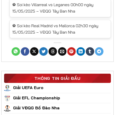
⚽ Soi kèo Villarreal vs Leganes 00h00 ngày
15/05/2025 – VĐQG Tây Ban Nha
⚽ Soi kèo Real Madrid vs Mallorca 02h30 ngày
15/05/2025 – VĐQG Tây Ban Nha
THÔNG TIN GIẢI ĐẤU
Giải UEFA Euro
Giải EFL Championship
Giải VĐQG Bồ Đào Nha