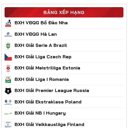
BẢNG XẾP HẠNG
BXH VĐQG Bồ Đào Nha
BXH VĐQG Hà Lan
BXH Giải Serie A Brazil
BXH Giải Liga Czech Rep
BXH Giải Meistriliiga Estonia
BXH Giải Liga I Romania
BXH Giải Premier League Russia
BXH Giải Ekstraklasa Poland
BXH Giải NB I Hungary
BXH Giải Veikkausliiga Finland