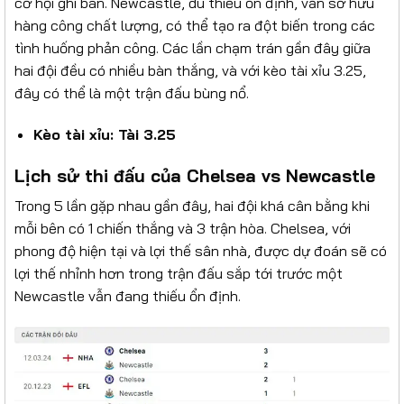
cơ hội ghi bàn. Newcastle, dù thiếu ổn định, vẫn sở hữu
hàng công chất lượng, có thể tạo ra đột biến trong các
tình huống phản công. Các lần chạm trán gần đây giữa
hai đội đều có nhiều bàn thắng, và với kèo tài xỉu 3.25,
đây có thể là một trận đấu bùng nổ.
Kèo tài xỉu: Tài 3.25
Lịch sử thi đấu của Chelsea vs Newcastle
Trong 5 lần gặp nhau gần đây, hai đội khá cân bằng khi
mỗi bên có 1 chiến thắng và 3 trận hòa. Chelsea, với
phong độ hiện tại và lợi thế sân nhà, được dự đoán sẽ có
lợi thế nhỉnh hơn trong trận đấu sắp tới trước một
Newcastle vẫn đang thiếu ổn định.