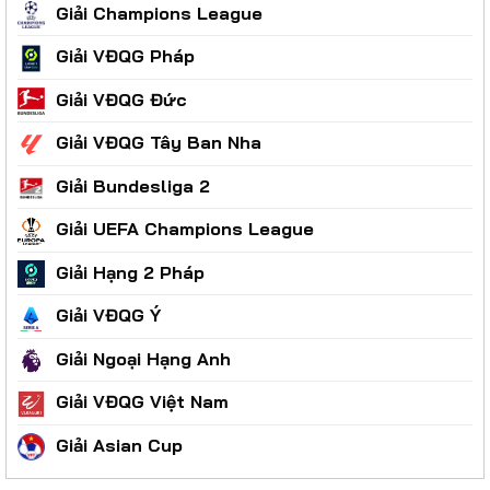
Giải Champions League
Giải VĐQG Pháp
Giải VĐQG Đức
Giải VĐQG Tây Ban Nha
Giải Bundesliga 2
Giải UEFA Champions League
Giải Hạng 2 Pháp
Giải VĐQG Ý
Giải Ngoại Hạng Anh
Giải VĐQG Việt Nam
Giải Asian Cup