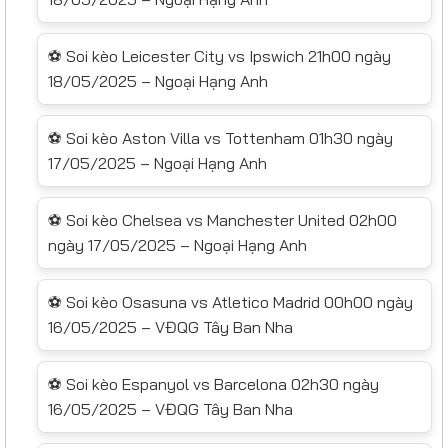
⚽ Soi kèo Leicester City vs Ipswich 21h00 ngày
18/05/2025 – Ngoại Hạng Anh
⚽ Soi kèo Aston Villa vs Tottenham 01h30 ngày
17/05/2025 – Ngoại Hạng Anh
⚽ Soi kèo Chelsea vs Manchester United 02h00
ngày 17/05/2025 – Ngoại Hạng Anh
⚽ Soi kèo Osasuna vs Atletico Madrid 00h00 ngày
16/05/2025 – VĐQG Tây Ban Nha
⚽ Soi kèo Espanyol vs Barcelona 02h30 ngày
16/05/2025 – VĐQG Tây Ban Nha