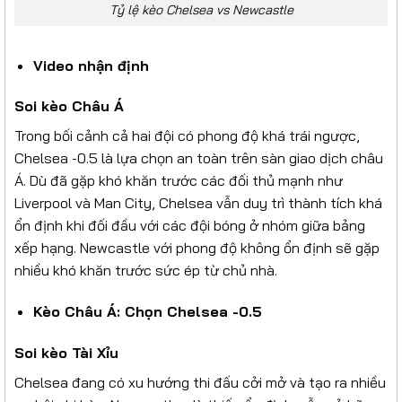
Tỷ lệ kèo Chelsea vs Newcastle
Video nhận định
Soi kèo Châu Á
Trong bối cảnh cả hai đội có phong độ khá trái ngược,
Chelsea -0.5 là lựa chọn an toàn trên sàn giao dịch châu
Á. Dù đã gặp khó khăn trước các đối thủ mạnh như
Liverpool và Man City, Chelsea vẫn duy trì thành tích khá
ổn định khi đối đầu với các đội bóng ở nhóm giữa bảng
xếp hạng. Newcastle với phong độ không ổn định sẽ gặp
nhiều khó khăn trước sức ép từ chủ nhà.
Kèo Châu Á: Chọn Chelsea -0.5
Soi kèo Tài Xỉu
Chelsea đang có xu hướng thi đấu cởi mở và tạo ra nhiều