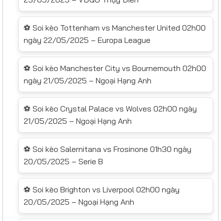
⚽ Soi kèo Tottenham vs Manchester United 02h00
ngày 22/05/2025 – Europa League
⚽ Soi kèo Manchester City vs Bournemouth 02h00
ngày 21/05/2025 – Ngoại Hạng Anh
⚽ Soi kèo Crystal Palace vs Wolves 02h00 ngày
21/05/2025 – Ngoại Hạng Anh
⚽ Soi kèo Salernitana vs Frosinone 01h30 ngày
20/05/2025 – Serie B
⚽ Soi kèo Brighton vs Liverpool 02h00 ngày
20/05/2025 – Ngoại Hạng Anh