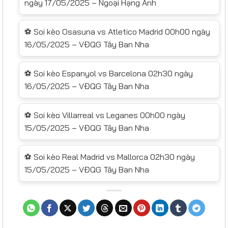
ngày 17/05/2025 – Ngoại Hạng Anh
⚽ Soi kèo Osasuna vs Atletico Madrid 00h00 ngày
16/05/2025 – VĐQG Tây Ban Nha
⚽ Soi kèo Espanyol vs Barcelona 02h30 ngày
16/05/2025 – VĐQG Tây Ban Nha
⚽ Soi kèo Villarreal vs Leganes 00h00 ngày
15/05/2025 – VĐQG Tây Ban Nha
⚽ Soi kèo Real Madrid vs Mallorca 02h30 ngày
15/05/2025 – VĐQG Tây Ban Nha