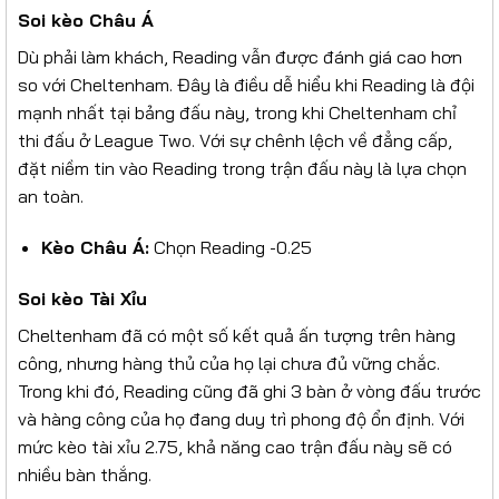
Soi kèo Châu Á
Dù phải làm khách, Reading vẫn được đánh giá cao hơn
so với Cheltenham. Đây là điều dễ hiểu khi Reading là đội
mạnh nhất tại bảng đấu này, trong khi Cheltenham chỉ
thi đấu ở League Two. Với sự chênh lệch về đẳng cấp,
đặt niềm tin vào Reading trong trận đấu này là lựa chọn
an toàn.
Kèo Châu Á:
Chọn Reading -0.25
Soi kèo Tài Xỉu
Cheltenham đã có một số kết quả ấn tượng trên hàng
công, nhưng hàng thủ của họ lại chưa đủ vững chắc.
Trong khi đó, Reading cũng đã ghi 3 bàn ở vòng đấu trước
và hàng công của họ đang duy trì phong độ ổn định. Với
mức kèo tài xỉu 2.75, khả năng cao trận đấu này sẽ có
nhiều bàn thắng.