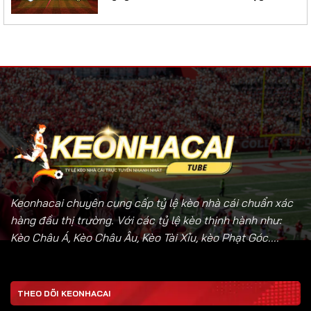
Keonhacai chuyên cung cấp tỷ lệ kèo nhà cái chuẩn xác
hàng đầu thị trường. Với các tỷ lệ kèo thịnh hành như:
Kèo Châu Á, Kèo Châu Âu, Kèo Tài Xỉu, kèo Phạt Góc....
THEO DÕI KEONHACAI