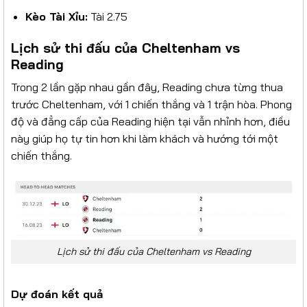
Kèo Tài Xỉu:
Tài 2.75
Lịch sử thi đấu của Cheltenham vs
Reading
Trong 2 lần gặp nhau gần đây, Reading chưa từng thua
trước Cheltenham, với 1 chiến thắng và 1 trận hòa. Phong
độ và đẳng cấp của Reading hiện tại vẫn nhỉnh hơn, điều
này giúp họ tự tin hơn khi làm khách và hướng tới một
chiến thắng.
Lịch sử thi đấu của Cheltenham vs Reading
Dự đoán kết quả