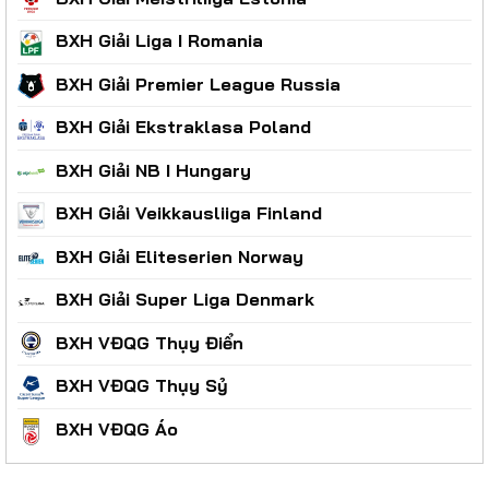
BXH Giải Liga I Romania
BXH Giải Premier League Russia
BXH Giải Ekstraklasa Poland
BXH Giải NB I Hungary
BXH Giải Veikkausliiga Finland
BXH Giải Eliteserien Norway
BXH Giải Super Liga Denmark
BXH VĐQG Thụy Điển
BXH VĐQG Thụy Sỷ
BXH VĐQG Áo