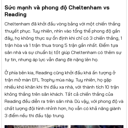
Sức mạnh và phong độ Cheltenham vs
Reading
Cheltenham đã khởi đầu vòng bảng với một chiến thắng
thuyết phục. Tuy nhiên, nhìn vào tổng thể phong độ gần
đây, họ không thực sự ổn định khi chỉ có 3 chiến thắng, 1
trận hòa và 1 trận thua trong 5 trận gần nhất. Điểm tựa
sân nhà và sự chuẩn bị tốt giúp Cheltenham có thêm sự
tự tin, nhưng áp lực vẫn đang đè nặng lên họ.
Ở phía bên kia, Reading cũng khởi đầu khá ấn tượng ở
trận mở màn EFL Trophy mùa này. Tuy nhiên, họ gặp
nhiều khó khăn khi thi đấu xa nhà, với thành tích 10 trận
không thắng trên sân khách. Tất cả chiến thắng của
Reading đều diễn ra trên sân nhà. Dù vậy, với phong độ và
chất lượng đội hình nhỉnh hơn, họ vẫn có khả năng giành
3 điểm nếu thi đấu tập trung.