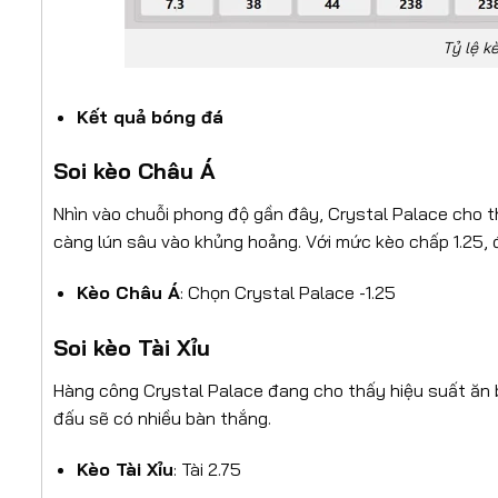
Tỷ lệ k
Kết quả bóng đá
Soi kèo Châu Á
Nhìn vào chuỗi phong độ gần đây, Crystal Palace cho t
càng lún sâu vào khủng hoảng. Với mức kèo chấp 1.25, đ
Kèo Châu Á
: Chọn Crystal Palace -1.25
Soi kèo Tài Xỉu
Hàng công Crystal Palace đang cho thấy hiệu suất ăn bà
đấu sẽ có nhiều bàn thắng.
Kèo Tài Xỉu
: Tài 2.75