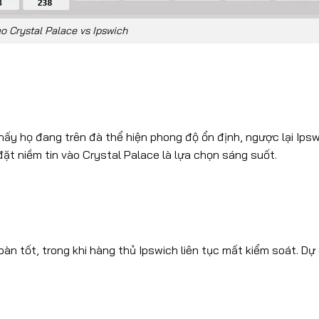
èo Crystal Palace vs Ipswich
hấy họ đang trên đà thể hiện phong độ ổn định, ngược lại Ips
ặt niềm tin vào Crystal Palace là lựa chọn sáng suốt.
n tốt, trong khi hàng thủ Ipswich liên tục mất kiểm soát. Dự