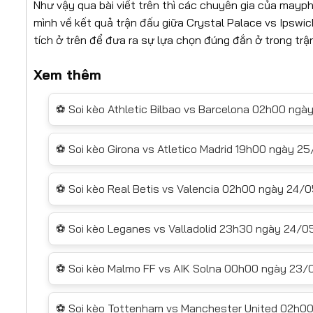
Như vậy qua bài viết trên thì các chuyên gia của mayp
mình về kết quả trận đấu giữa Crystal Palace vs Ips
tích ở trên để đưa ra sự lựa chọn đúng đắn ở trong trậ
Xem thêm
⚽ Soi kèo Athletic Bilbao vs Barcelona 02h00 n
⚽ Soi kèo Girona vs Atletico Madrid 19h00 ngày 
⚽ Soi kèo Real Betis vs Valencia 02h00 ngày 24
⚽ Soi kèo Leganes vs Valladolid 23h30 ngày 24/
⚽ Soi kèo Malmo FF vs AIK Solna 00h00 ngày 23
⚽ Soi kèo Tottenham vs Manchester United 02h0