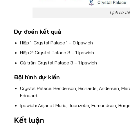
Lịch sử th
Dự đoán kết quả
Hiệp 1: Crystal Palace 1 – 0 Ipswich
Hiệp 2: Crystal Palace 3 – 1 Ipswich
Cả trận: Crystal Palace 3 – 1 Ipswich
Đội hình dự kiến
Crystal Palace: Henderson, Richards, Andersen, Mar
Edouard.
Ipswich: Arijanet Muric, Tuanzebe, Edmundson, Burg
Kết luận