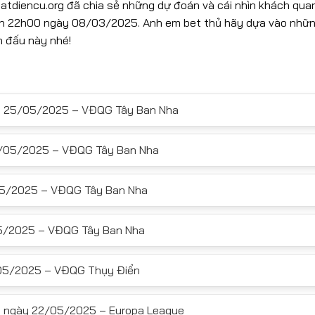
hatdiencu.org đã chia sẻ những dự đoán và cái nhìn khách qua
wich 22h00 ngày 08/03/2025. Anh em bet thủ hãy dựa vào nhữ
n đấu này nhé!
gày 25/05/2025 – VĐQG Tây Ban Nha
25/05/2025 – VĐQG Tây Ban Nha
/05/2025 – VĐQG Tây Ban Nha
05/2025 – VĐQG Tây Ban Nha
/05/2025 – VĐQG Thụy Điển
0 ngày 22/05/2025 – Europa League