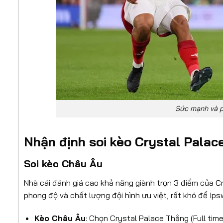
Sức mạnh và p
Nhận định soi kèo Crystal Palace
Soi kèo Châu Âu
Nhà cái đánh giá cao khả năng giành trọn 3 điểm của Cr
phong độ và chất lượng đội hình ưu việt, rất khó để Ips
Kèo Châu Âu
: Chọn Crystal Palace Thắng (Full time