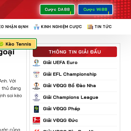
Cược DA88
Cược Wi88
EO NHẬN ĐỊNH
KINH NGHIỆM CƯỢC
TIN TỨC
Kèo Tennis
goại
THÔNG TIN GIẢI ĐẤU
Giải UEFA Euro
Giải EFL Championship
Anh. Với
Giải VĐQG Bồ Đào Nha
i thủ đang
ịnh soi kèo
Giải Champions League
Giải VĐQG Pháp
Giải VĐQG Đức
 bước củng