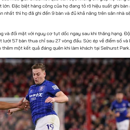
ất lớn. Đặc biệt hàng công của họ đang tỏ rõ hiệu suất ghi bàn
gần nhất thì họ đã ghi đến 9 bàn và đủ khả năng trên sân nhà sẽ
g và đối mặt với nguy cơ tụt dốc ngay sau khi thăng hạng. Đội
ọt lưới 57 bàn thua chỉ sau 27 vòng đấu. Sức ép về điểm số và l
n thêm một kết quả đáng quên khi làm khách tại Selhurst Park.