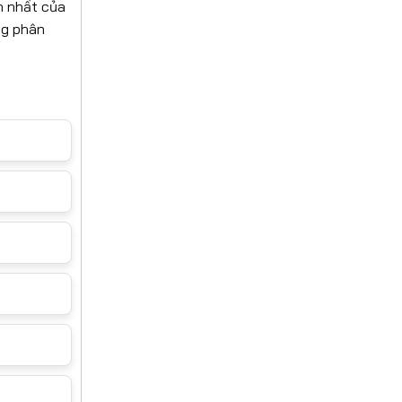
n nhất của
ng phân