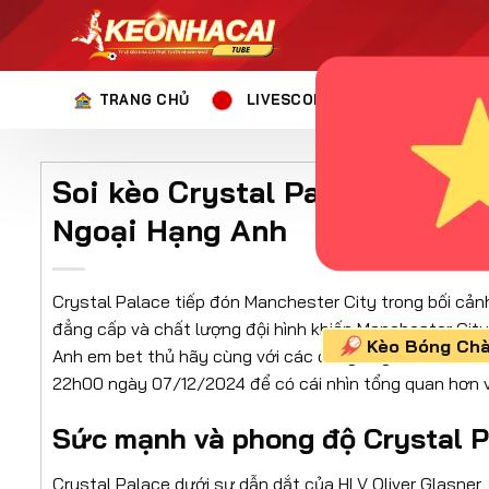
Bỏ
qua
nội
dung
TRANG CHỦ
LIVESCORE
BXH BÓNG ĐÁ
Soi kèo Crystal Palace vs Ma
Ngoại Hạng Anh
Crystal Palace tiếp đón Manchester City trong bối cảnh
đẳng cấp và chất lượng đội hình khiến Manchester City
Kèo Bóng Ch
Anh em bet thủ hãy cùng với các chuyên gia của
keon
22h00 ngày 07/12/2024 để có cái nhìn tổng quan hơn v
Sức mạnh và phong độ Crystal P
Crystal Palace dưới sự dẫn dắt của HLV Oliver Glasner,