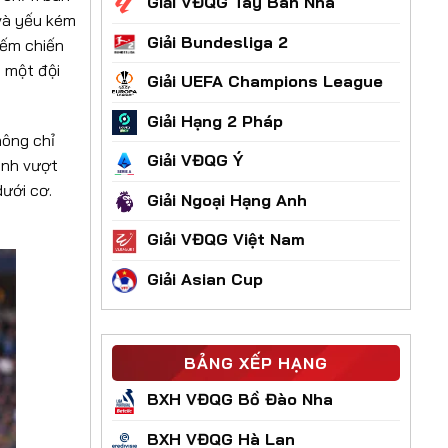
Giải VĐQG Tây Ban Nha
 và yếu kém
Giải Bundesliga 2
iếm chiến
c một đội
Giải UEFA Champions League
Giải Hạng 2 Pháp
hông chỉ
Giải VĐQG Ý
ình vượt
dưới cơ.
Giải Ngoại Hạng Anh
Giải VĐQG Việt Nam
Giải Asian Cup
BẢNG XẾP HẠNG
BXH VĐQG Bồ Đào Nha
BXH VĐQG Hà Lan