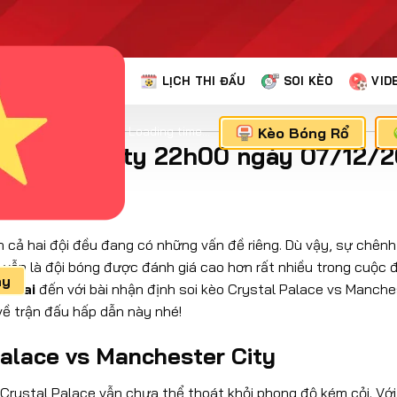
KẾT QUẢ
LỊCH THI ĐẤU
SOI KÈO
VID
Loading time...
Kèo Bóng Rổ
nchester City 22h00 ngày 07/12/
 cả hai đội đều đang có những vấn đề riêng. Dù vậy, sự chênh
 vẫn là đội bóng được đánh giá cao hơn rất nhiều trong cuộc đ
ày
hacai
đến với bài nhận định soi kèo Crystal Palace vs Manche
ề trận đấu hấp dẫn này nhé!
alace vs Manchester City
 Crystal Palace vẫn chưa thể thoát khỏi phong độ kém cỏi. Với 