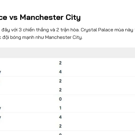
ace vs Manchester City
đây với 3 chiến thắng và 2 trận hòa. Crystal Palace mùa này t
c đội bóng mạnh như Manchester City.