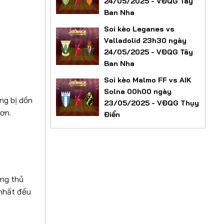
24/05/2025 - VĐQG Tây
Ban Nha
Soi kèo Leganes vs
Valladolid 23h30 ngày
24/05/2025 - VĐQG Tây
Ban Nha
Soi kèo Malmo FF vs AIK
Solna 00h00 ngày
ng bị dồn
23/05/2025 - VĐQG Thụy
hơn.
Điển
àng thủ
 nhất đều