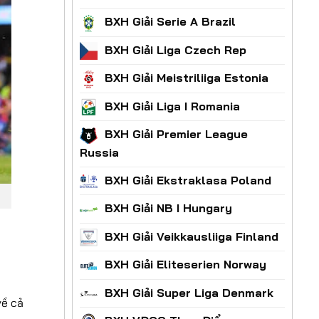
BXH Giải Serie A Brazil
BXH Giải Liga Czech Rep
BXH Giải Meistriliiga Estonia
BXH Giải Liga I Romania
BXH Giải Premier League
Russia
BXH Giải Ekstraklasa Poland
BXH Giải NB I Hungary
BXH Giải Veikkausliiga Finland
BXH Giải Eliteserien Norway
BXH Giải Super Liga Denmark
về cả