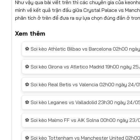
Như vậy qua bài viết trên thì các chuyên gia của keonh
mình về kết quả trận đấu giữa Crystal Palace vs Man
phân tích ở trên để đưa ra sự lựa chọn đúng đắn ở tro
Xem thêm
⚽ Soi kèo Athletic Bilbao vs Barcelona 02h00 n
⚽ Soi kèo Girona vs Atletico Madrid 19h00 ngày 
⚽ Soi kèo Real Betis vs Valencia 02h00 ngày 24
⚽ Soi kèo Leganes vs Valladolid 23h30 ngày 24/
⚽ Soi kèo Malmo FF vs AIK Solna 00h00 ngày 23
⚽ Soi kèo Tottenham vs Manchester United 02h0