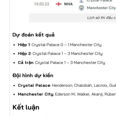
Lịch sử thi đấu 
Dự đoán kết quả
Hiệp 1
: Crystal Palace 0 – 1 Manchester City
Hiệp 2
: Crystal Palace 1 – 3 Manchester City
Cả trận
: Crystal Palace 1 – 3 Manchester City
Đội hình dự kiến
Crystal Palace
: Henderson; Chalobah, Lacroix, Gué
Manchester City
: Ederson M.; Walker, Akanji, Rúb
Kết luận