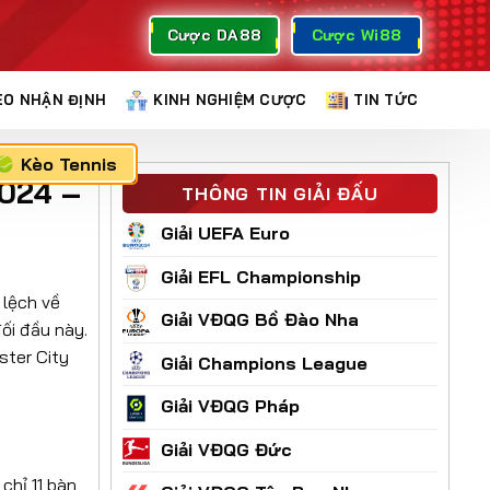
Cược DA88
Cược Wi88
EO NHẬN ĐỊNH
KINH NGHIỆM CƯỢC
TIN TỨC
Kèo Tennis
2024 –
THÔNG TIN GIẢI ĐẤU
Giải UEFA Euro
Giải EFL Championship
 lệch về
Giải VĐQG Bồ Đào Nha
ối đầu này.
ster City
Giải Champions League
Giải VĐQG Pháp
Giải VĐQG Đức
chỉ 11 bàn