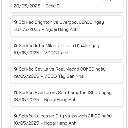
20/05/2025 – Serie B
⚽ Soi kèo Brighton vs Liverpool 02h00 ngày
20/05/2025 – Ngoại Hạng Anh
⚽ Soi kèo Inter Milan vs Lazio 01h45 ngày
19/05/2025 – VĐQG Italia
⚽ Soi kèo Sevilla vs Real Madrid 00h00 ngày
19/05/2025 – VĐQG Tây Ban Nha
⚽ Soi kèo Everton vs Southampton 18h00 ngày
18/05/2025 – Ngoại Hạng Anh
⚽ Soi kèo Leicester City vs Ipswich 21h00 ngày
18/05/2025 – Ngoại Hạng Anh