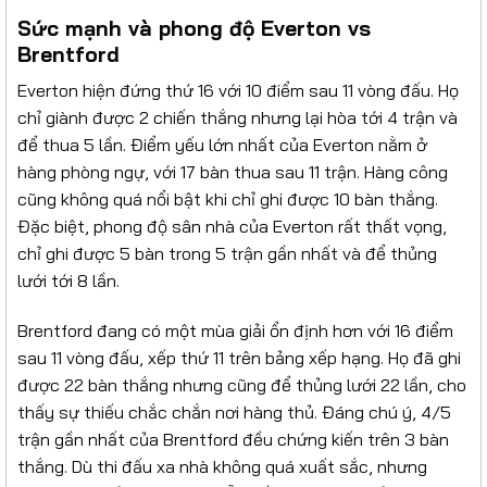
Sức mạnh và phong độ Everton vs
Brentford
Everton hiện đứng thứ 16 với 10 điểm sau 11 vòng đấu. Họ
chỉ giành được 2 chiến thắng nhưng lại hòa tới 4 trận và
để thua 5 lần. Điểm yếu lớn nhất của Everton nằm ở
hàng phòng ngự, với 17 bàn thua sau 11 trận. Hàng công
cũng không quá nổi bật khi chỉ ghi được 10 bàn thắng.
Đặc biệt, phong độ sân nhà của Everton rất thất vọng,
chỉ ghi được 5 bàn trong 5 trận gần nhất và để thủng
lưới tới 8 lần.
Brentford đang có một mùa giải ổn định hơn với 16 điểm
sau 11 vòng đấu, xếp thứ 11 trên bảng xếp hạng. Họ đã ghi
được 22 bàn thắng nhưng cũng để thủng lưới 22 lần, cho
thấy sự thiếu chắc chắn nơi hàng thủ. Đáng chú ý, 4/5
trận gần nhất của Brentford đều chứng kiến trên 3 bàn
thắng. Dù thi đấu xa nhà không quá xuất sắc, nhưng