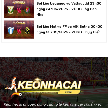
Soi kèo Leganes vs Valladolid 23h30
ngày 24/05/2025 - VĐQG Tây Ban
Nha
Soi kèo Malmo FF vs AIK Solna 00h00
ngày 23/05/2025 - VĐQG Thụy Điển
Keonhacai chuyên cung cấp tỷ lệ kèo nhà cái chuẩn xác