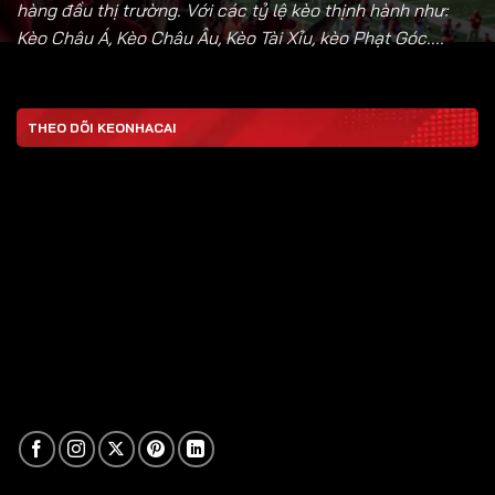
hàng đầu thị trường. Với các tỷ lệ kèo thịnh hành như:
Kèo Châu Á, Kèo Châu Âu, Kèo Tài Xỉu, kèo Phạt Góc....
THEO DÕI KEONHACAI