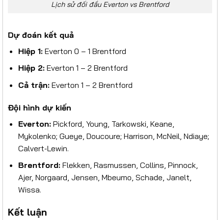
Lịch sử đối đầu Everton vs Brentford
Dự đoán kết quả
Hiệp 1:
Everton 0 – 1 Brentford
Hiệp 2:
Everton 1 – 2 Brentford
Cả trận:
Everton 1 – 2 Brentford
Đội hình dự kiến
Everton:
Pickford, Young, Tarkowski, Keane,
Mykolenko; Gueye, Doucoure; Harrison, McNeil, Ndiaye;
Calvert-Lewin.
Brentford:
Flekken, Rasmussen, Collins, Pinnock,
Ajer, Norgaard, Jensen, Mbeumo, Schade, Janelt,
Wissa.
Kết luận