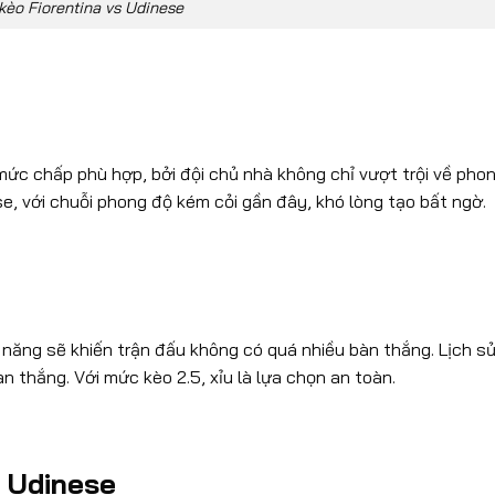
 kèo Fiorentina vs Udinese
à mức chấp phù hợp, bởi đội chủ nhà không chỉ vượt trội về ph
se, với chuỗi phong độ kém cỏi gần đây, khó lòng tạo bất ngờ.
ả năng sẽ khiến trận đấu không có quá nhiều bàn thắng. Lịch s
n thắng. Với mức kèo 2.5, xỉu là lựa chọn an toàn.
s Udinese