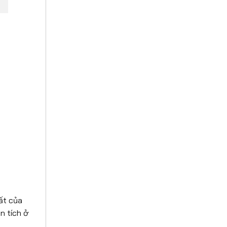
ất của
n tích ở