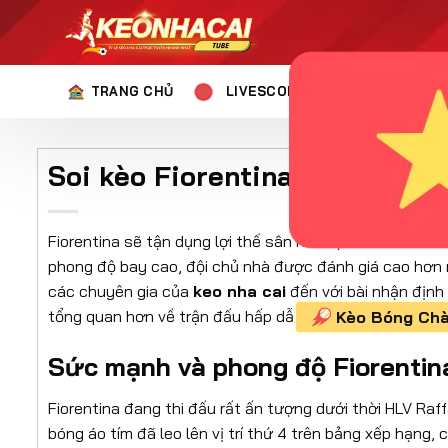
Bỏ
qua
nội
dung
TRANG CHỦ
LIVESCORE
BXH BÓNG ĐÁ
Soi kèo Fiorentina vs Udines
Fiorentina sẽ tận dụng lợi thế sân nhà tại Stadio Artem
phong độ bay cao, đội chủ nhà được đánh giá cao hơn n
các chuyên gia của
keo nha cai
đến với bài nhận định
tổng quan hơn về trận đấu hấp dẫn này nhé!
Kèo Bóng Ch
Sức mạnh và phong độ Fiorentin
Fiorentina đang thi đấu rất ấn tượng dưới thời HLV Raffa
bóng áo tím đã leo lên vị trí thứ 4 trên bảng xếp hạng