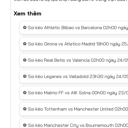
Xem thêm
⚽ Soi kèo Athletic Bilbao vs Barcelona 02h00 n
⚽ Soi kèo Girona vs Atletico Madrid 19h00 ngày 
⚽ Soi kèo Real Betis vs Valencia 02h00 ngày 24
⚽ Soi kèo Leganes vs Valladolid 23h30 ngày 24/
⚽ Soi kèo Malmo FF vs AIK Solna 00h00 ngày 23
⚽ Soi kèo Tottenham vs Manchester United 02h0
⚽ Soi kèo Manchester City vs Bournemouth 02h0