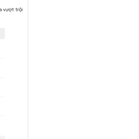
a vượt trội