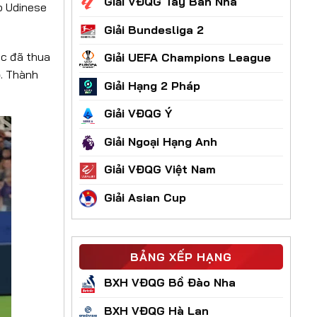
Giải VĐQG Tây Ban Nha
ặp Udinese
Giải Bundesliga 2
ic đã thua
Giải UEFA Champions League
ọ. Thành
Giải Hạng 2 Pháp
Giải VĐQG Ý
Giải Ngoại Hạng Anh
Giải VĐQG Việt Nam
Giải Asian Cup
BẢNG XẾP HẠNG
BXH VĐQG Bồ Đào Nha
BXH VĐQG Hà Lan