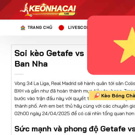
Bỏ
qua
nội
dung
TRANG CHỦ
LIVESCORE
BXH BÓNG ĐÁ
Soi kèo Getafe vs Real Madr
Ban Nha
Vòng 34 La Liga, Real Madrid sẽ hành quân tới sân Col
BXH và gần như đã hoàn thành mục tiêu trụ hạng. Trong
Kèo Bóng Ch
bước vào trận đấu này với quyết tâm cao nhất. Đây cũ
thành phố.
Anh em bet thủ hãy cùng với các chuyên gi
02h00 ngày 24/04/2025 để có cái nhìn tổng quan hơn 
Sức mạnh và phong độ Getafe vs