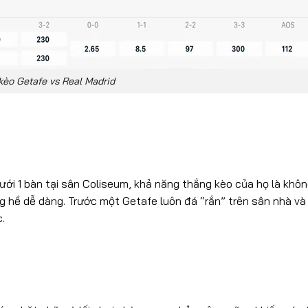
 kèo Getafe vs Real Madrid
dưới 1 bàn tại sân Coliseum, khả năng thắng kèo của họ là khôn
 hề dễ dàng. Trước một Getafe luôn đá “rắn” trên sân nhà và
.