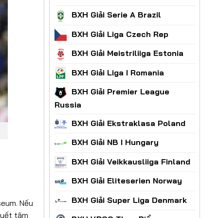
BXH Giải Serie A Brazil
BXH Giải Liga Czech Rep
BXH Giải Meistriliiga Estonia
BXH Giải Liga I Romania
BXH Giải Premier League
Russia
BXH Giải Ekstraklasa Poland
BXH Giải NB I Hungary
BXH Giải Veikkausliiga Finland
BXH Giải Eliteserien Norway
BXH Giải Super Liga Denmark
iseum. Nếu
uyết tâm