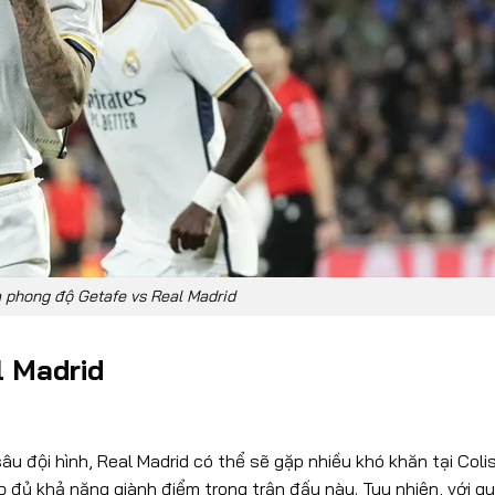
 phong độ Getafe vs Real Madrid
l Madrid
u đội hình, Real Madrid có thể sẽ gặp nhiều khó khăn tại Col
ọ đủ khả năng giành điểm trong trận đấu này. Tuy nhiên, với q