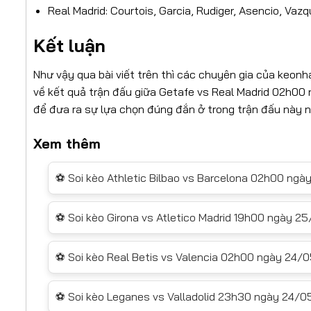
Real Madrid: Courtois, Garcia, Rudiger, Asencio, Vazq
Kết luận
Như vậy qua bài viết trên thì các chuyên gia của keonh
về kết quả trận đấu giữa Getafe vs Real Madrid 02h00
để đưa ra sự lựa chọn đúng đắn ở trong trận đấu này n
Xem thêm
⚽ Soi kèo Athletic Bilbao vs Barcelona 02h00 n
⚽ Soi kèo Girona vs Atletico Madrid 19h00 ngày 
⚽ Soi kèo Real Betis vs Valencia 02h00 ngày 24
⚽ Soi kèo Leganes vs Valladolid 23h30 ngày 24/