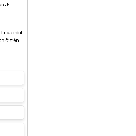
s Jr.
ất của mình
ch ở trên