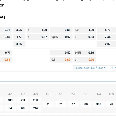
ọn.
me)