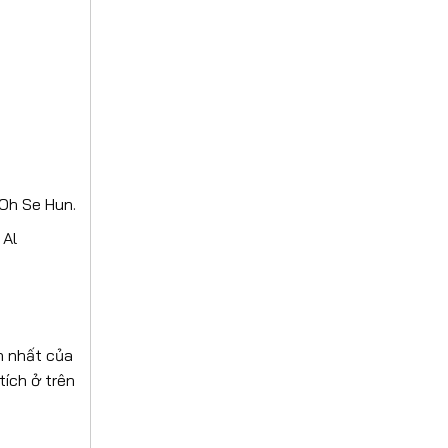
 Oh Se Hun.
 Al
n nhất của
ích ở trên