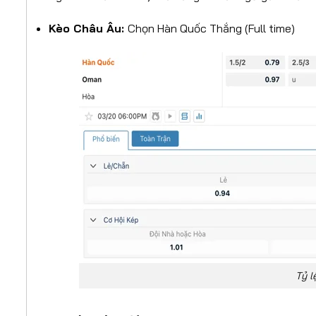
Kèo Châu Âu:
Chọn Hàn Quốc Thắng (Full time)
Tỷ l