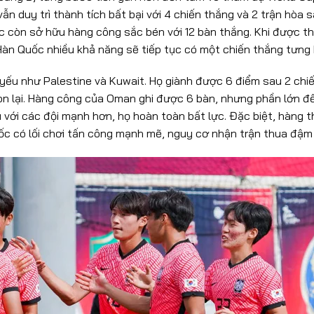
 duy trì thành tích bất bại với 4 chiến thắng và 2 trận hòa s
c còn sở hữu hàng công sắc bén với 12 bàn thắng. Khi được th
Hàn Quốc nhiều khả năng sẽ tiếp tục có một chiến thắng tưng
 yếu như Palestine và Kuwait. Họ giành được 6 điểm sau 2 chi
còn lại. Hàng công của Oman ghi được 6 bàn, nhưng phần lớn đ
u với các đội mạnh hơn, họ hoàn toàn bất lực. Đặc biệt, hàng
uốc có lối chơi tấn công mạnh mẽ, nguy cơ nhận trận thua đậm l