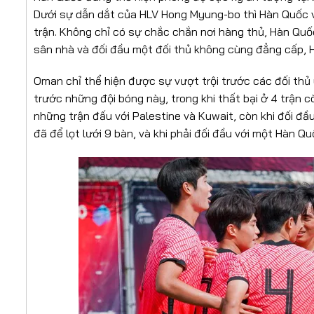
Dưới sự dẫn dắt của HLV Hong Myung-bo thì Hàn Quốc vẫn
trận. Không chỉ có sự chắc chắn nơi hàng thủ, Hàn Quố
sân nhà và đối đầu một đối thủ không cùng đẳng cấp, 
Oman chỉ thể hiện được sự vượt trội trước các đối thủ
trước những đội bóng này, trong khi thất bại ở 4 trận 
những trận đấu với Palestine và Kuwait, còn khi đối đầ
đã để lọt lưới 9 bàn, và khi phải đối đầu với một Hàn Q