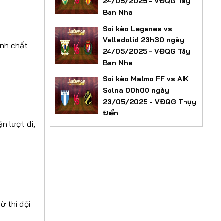
24/05/2025 - VĐQG Tây
Ban Nha
Soi kèo Leganes vs
Valladolid 23h30 ngày
ình chất
24/05/2025 - VĐQG Tây
Ban Nha
Soi kèo Malmo FF vs AIK
Solna 00h00 ngày
23/05/2025 - VĐQG Thụy
Điển
n lượt đi,
ờ thì đội