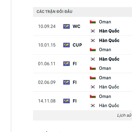
Lịch sử