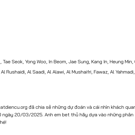
 Tae Seok, Yong Woo, In Beom, Jae Sung, Kang In, Heung Min,
Al Rushaidi, Al Saadi, Al Alawi, Al Mushaifri, Fawaz, Al Yahmadi,
hatdiencu.org đã chia sẻ những dự đoán và cái nhìn khách qua
0 ngày 20/03/2025. Anh em bet thủ hãy dựa vào những phân t
hé!