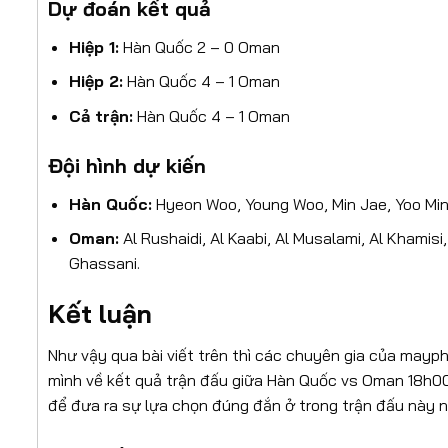
Dự đoán kết quả
Hiệp 1:
Hàn Quốc 2 – 0 Oman
Hiệp 2:
Hàn Quốc 4 – 1 Oman
Cả trận:
Hàn Quốc 4 – 1 Oman
Đội hình dự kiến
Hàn Quốc:
Hyeon Woo, Young Woo, Min Jae, Yoo Min,
Oman:
Al Rushaidi, Al Kaabi, Al Musalami, Al Khamisi, 
Ghassani.
Kết luận
Như vậy qua bài viết trên thì các chuyên gia của mayp
mình về kết quả trận đấu giữa Hàn Quốc vs Oman 18h0
để đưa ra sự lựa chọn đúng đắn ở trong trận đấu này n