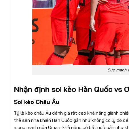
Sức mạnh 
Nhận định soi kèo Hàn Quốc vs 
Soi kèo Châu Âu
Tỷ lệ kèo châu Âu đánh giá rất cao khả năng giành chiế
thế sân nhà khiến Hàn Quốc gần như không có lý do để 
mong manh của Oman, khả năng có bất ngờ gần như khô