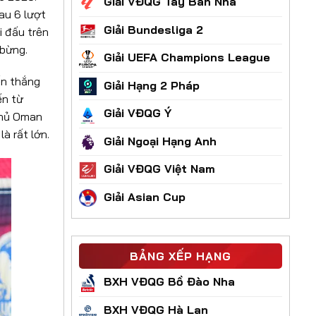
Giải VĐQG Tây Ban Nha
au 6 lượt
Giải Bundesliga 2
i đấu trên
 bừng.
Giải UEFA Champions League
ến thắng
Giải Hạng 2 Pháp
ến từ
Giải VĐQG Ý
 thủ Oman
à rất lớn.
Giải Ngoại Hạng Anh
Giải VĐQG Việt Nam
Giải Asian Cup
BẢNG XẾP HẠNG
BXH VĐQG Bồ Đào Nha
BXH VĐQG Hà Lan