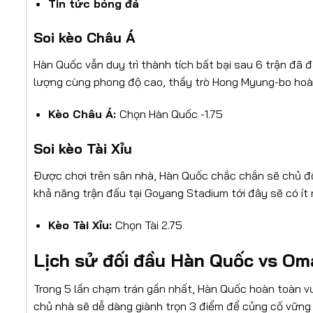
Tin tức bóng đá
Soi kèo Châu Á
Hàn Quốc vẫn duy trì thành tích bất bại sau 6 trận đã đ
lượng cùng phong độ cao, thầy trò Hong Myung-bo hoàn
Kèo Châu Á:
Chọn Hàn Quốc -1.75
Soi kèo Tài Xỉu
Được chơi trên sân nhà, Hàn Quốc chắc chắn sẽ chủ độ
khả năng trận đấu tại Goyang Stadium tới đây sẽ có ít
Kèo Tài Xỉu:
Chọn Tài 2.75
Lịch sử đối đầu Hàn Quốc vs Om
Trong 5 lần chạm trán gần nhất, Hàn Quốc hoàn toàn vượt
chủ nhà sẽ dễ dàng giành trọn 3 điểm để củng cố vững