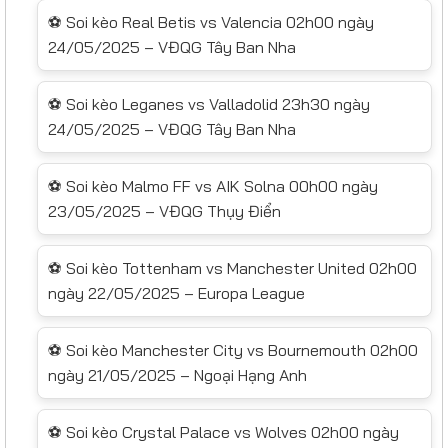
⚽ Soi kèo Real Betis vs Valencia 02h00 ngày
24/05/2025 – VĐQG Tây Ban Nha
⚽ Soi kèo Leganes vs Valladolid 23h30 ngày
24/05/2025 – VĐQG Tây Ban Nha
⚽ Soi kèo Malmo FF vs AIK Solna 00h00 ngày
23/05/2025 – VĐQG Thụy Điển
⚽ Soi kèo Tottenham vs Manchester United 02h00
ngày 22/05/2025 – Europa League
⚽ Soi kèo Manchester City vs Bournemouth 02h00
ngày 21/05/2025 – Ngoại Hạng Anh
⚽ Soi kèo Crystal Palace vs Wolves 02h00 ngày