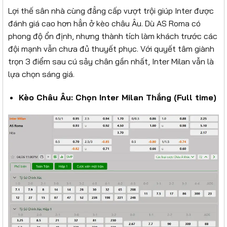
Lợi thế sân nhà cùng đẳng cấp vượt trội giúp Inter được
đánh giá cao hơn hẳn ở kèo châu Âu. Dù AS Roma có
phong độ ổn định, nhưng thành tích làm khách trước các
đội mạnh vẫn chưa đủ thuyết phục. Với quyết tâm giành
trọn 3 điểm sau cú sảy chân gần nhất, Inter Milan vẫn là
lựa chọn sáng giá.
Kèo Châu Âu: Chọn Inter Milan Thắng (Full time)