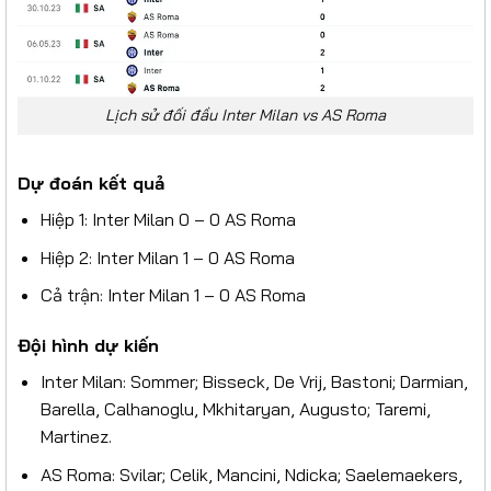
Lịch sử đối đầu Inter Milan vs AS Roma
Dự đoán kết quả
Hiệp 1: Inter Milan 0 – 0 AS Roma
Hiệp 2: Inter Milan 1 – 0 AS Roma
Cả trận: Inter Milan 1 – 0 AS Roma
Đội hình dự kiến
Inter Milan: Sommer; Bisseck, De Vrij, Bastoni; Darmian,
Barella, Calhanoglu, Mkhitaryan, Augusto; Taremi,
Martinez.
AS Roma: Svilar; Celik, Mancini, Ndicka; Saelemaekers,