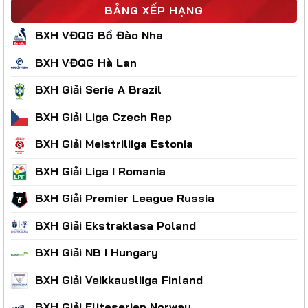
BẢNG XẾP HẠNG
BXH VĐQG Bồ Đào Nha
BXH VĐQG Hà Lan
BXH Giải Serie A Brazil
BXH Giải Liga Czech Rep
BXH Giải Meistriliiga Estonia
BXH Giải Liga I Romania
BXH Giải Premier League Russia
BXH Giải Ekstraklasa Poland
BXH Giải NB I Hungary
BXH Giải Veikkausliiga Finland
BXH Giải Eliteserien Norway