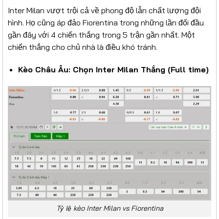
Inter Milan vượt trội cả về phong độ lẫn chất lượng đội
hình. Họ cũng áp đảo Fiorentina trong những lần đối đầu
gần đây với 4 chiến thắng trong 5 trận gần nhất. Một
chiến thắng cho chủ nhà là điều khó tránh.
Kèo Châu Âu: Chọn Inter Milan Thắng (Full time)
Tỷ lệ kèo Inter Milan vs Fiorentina