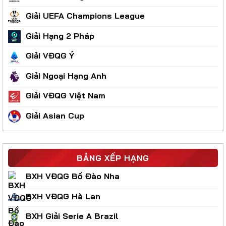
Giải UEFA Champions League
Giải Hạng 2 Pháp
Giải VĐQG Ý
Giải Ngoại Hạng Anh
Giải VĐQG Việt Nam
Giải Asian Cup
BẢNG XẾP HẠNG
BXH VĐQG Bồ Đào Nha
BXH VĐQG Hà Lan
BXH Giải Serie A Brazil