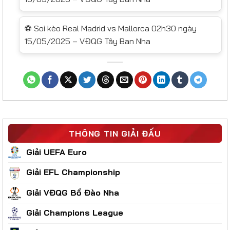
⚽ Soi kèo Real Madrid vs Mallorca 02h30 ngày
15/05/2025 – VĐQG Tây Ban Nha
THÔNG TIN GIẢI ĐẤU
Giải UEFA Euro
Giải EFL Championship
Giải VĐQG Bồ Đào Nha
Giải Champions League