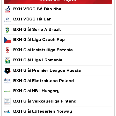
BXH VĐQG Bồ Đào Nha
BXH VĐQG Hà Lan
BXH Giải Serie A Brazil
BXH Giải Liga Czech Rep
BXH Giải Meistriliiga Estonia
BXH Giải Liga I Romania
BXH Giải Premier League Russia
BXH Giải Ekstraklasa Poland
BXH Giải NB I Hungary
BXH Giải Veikkausliiga Finland
BXH Giải Eliteserien Norway