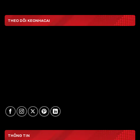
THEO DÕI KEONHACAI
THÔNG TIN