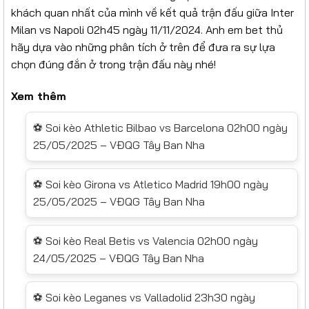
khách quan nhất của mình về kết quả trận đấu giữa Inter
Milan vs Napoli 02h45 ngày 11/11/2024. Anh em bet thủ
hãy dựa vào những phân tích ở trên để đưa ra sự lựa
chọn đúng đắn ở trong trận đấu này nhé!
Xem thêm
⚽ Soi kèo Athletic Bilbao vs Barcelona 02h00 ngày
25/05/2025 – VĐQG Tây Ban Nha
⚽ Soi kèo Girona vs Atletico Madrid 19h00 ngày
25/05/2025 – VĐQG Tây Ban Nha
⚽ Soi kèo Real Betis vs Valencia 02h00 ngày
24/05/2025 – VĐQG Tây Ban Nha
⚽ Soi kèo Leganes vs Valladolid 23h30 ngày