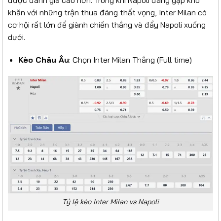
khăn với những trận thua đáng thất vọng, Inter Milan có
cơ hội rất lớn để giành chiến thắng và đẩy Napoli xuống
dưới.
Kèo Châu Âu
: Chọn Inter Milan Thắng (Full time)
Tỷ lệ kèo Inter Milan vs Napoli