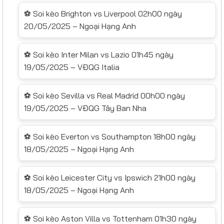
⚽ Soi kèo Brighton vs Liverpool 02h00 ngày
20/05/2025 – Ngoại Hạng Anh
⚽ Soi kèo Inter Milan vs Lazio 01h45 ngày
19/05/2025 – VĐQG Italia
⚽ Soi kèo Sevilla vs Real Madrid 00h00 ngày
19/05/2025 – VĐQG Tây Ban Nha
⚽ Soi kèo Everton vs Southampton 18h00 ngày
18/05/2025 – Ngoại Hạng Anh
⚽ Soi kèo Leicester City vs Ipswich 21h00 ngày
18/05/2025 – Ngoại Hạng Anh
⚽ Soi kèo Aston Villa vs Tottenham 01h30 ngày