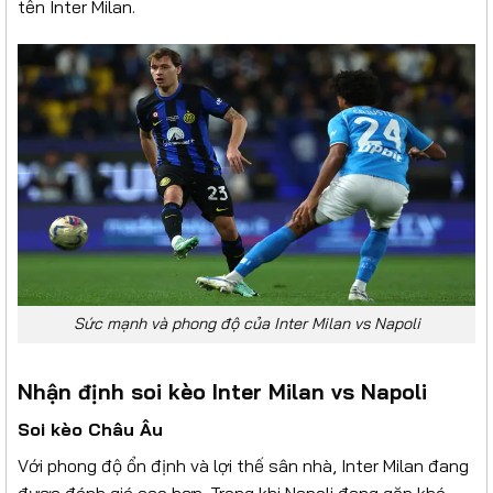
tên Inter Milan.
Sức mạnh và phong độ của Inter Milan vs Napoli
Nhận định soi kèo Inter Milan vs Napoli
Soi kèo Châu Âu
Với phong độ ổn định và lợi thế sân nhà, Inter Milan đang
được đánh giá cao hơn. Trong khi Napoli đang gặp khó