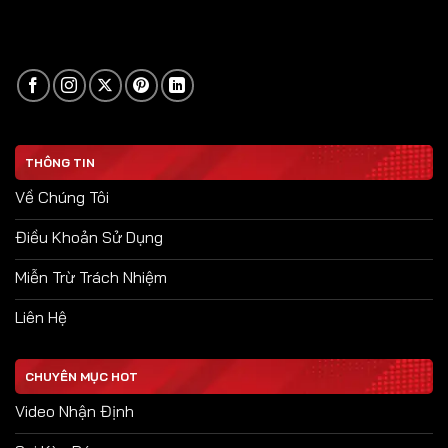
THÔNG TIN
Về Chúng Tôi
Điều Khoản Sử Dụng
Miễn Trừ Trách Nhiệm
Liên Hệ
CHUYÊN MỤC HOT
Video Nhận Định