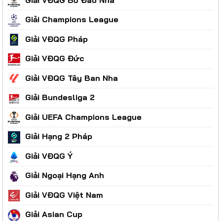
Giải Champions League
Giải VĐQG Pháp
Giải VĐQG Đức
Giải VĐQG Tây Ban Nha
Giải Bundesliga 2
Giải UEFA Champions League
Giải Hạng 2 Pháp
Giải VĐQG Ý
Giải Ngoại Hạng Anh
Giải VĐQG Việt Nam
Giải Asian Cup