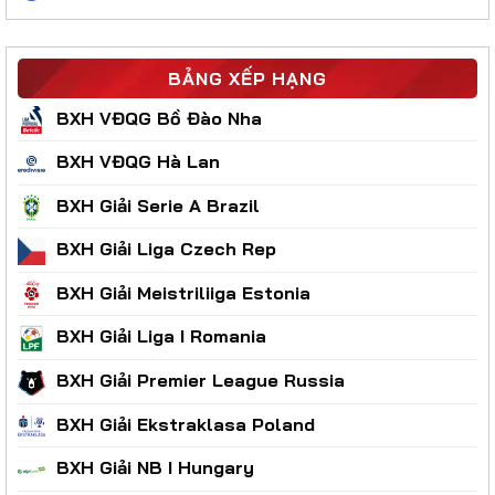
BẢNG XẾP HẠNG
BXH VĐQG Bồ Đào Nha
BXH VĐQG Hà Lan
BXH Giải Serie A Brazil
BXH Giải Liga Czech Rep
BXH Giải Meistriliiga Estonia
BXH Giải Liga I Romania
BXH Giải Premier League Russia
BXH Giải Ekstraklasa Poland
BXH Giải NB I Hungary