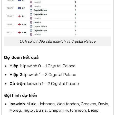
Lịch sử thi đấu của Ipswich vs Crystal Palace
Dự đoán kết quả
Hiệp 1
: Ipswich 0 – 1 Crystal Palace
Hiệp 2
: Ipswich 1 – 2 Crystal Palace
Cả trận
: Ipswich 1 – 2 Crystal Palace
Đội hình dự kiến
Ipswich
: Muric, Johnson, Woolfenden, Greaves, Davis,
Morsy, Taylor, Burns, Chaplin, Hutchinson, Delap.