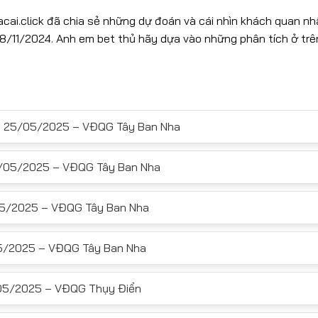
acai.click đã chia sẻ những dự đoán và cái nhìn khách quan nh
 18/11/2024. Anh em bet thủ hãy dựa vào những phân tích ở trê
gày 25/05/2025 – VĐQG Tây Ban Nha
25/05/2025 – VĐQG Tây Ban Nha
/05/2025 – VĐQG Tây Ban Nha
05/2025 – VĐQG Tây Ban Nha
/05/2025 – VĐQG Thụy Điển