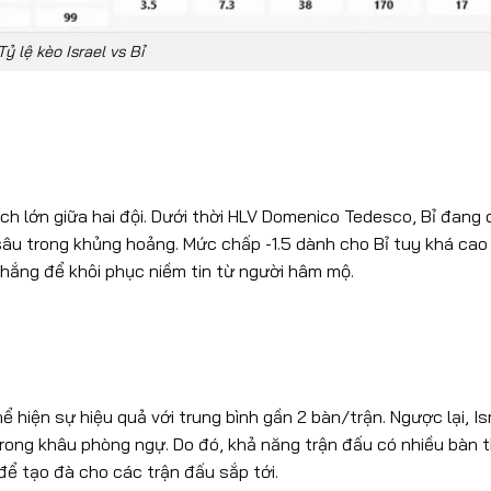
Tỷ lệ kèo Israel vs Bỉ
ệch lớn giữa hai đội. Dưới thời HLV Domenico Tedesco, Bỉ đang 
m sâu trong khủng hoảng. Mức chấp -1.5 dành cho Bỉ tuy khá ca
thắng để khôi phục niềm tin từ người hâm mộ.
hiện sự hiệu quả với trung bình gần 2 bàn/trận. Ngược lại, Is
rong khâu phòng ngự. Do đó, khả năng trận đấu có nhiều bàn t
để tạo đà cho các trận đấu sắp tới.