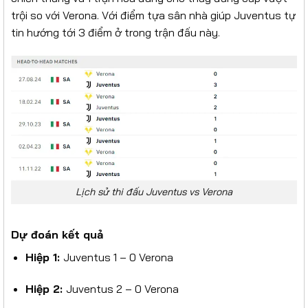
trội so với Verona. Với điểm tựa sân nhà giúp Juventus tự
tin hướng tới 3 điểm ở trong trận đấu này.
Lịch sử thi đấu Juventus vs Verona
Dự đoán kết quả
Hiệp 1:
Juventus 1 – 0 Verona
Hiệp 2:
Juventus 2 – 0 Verona