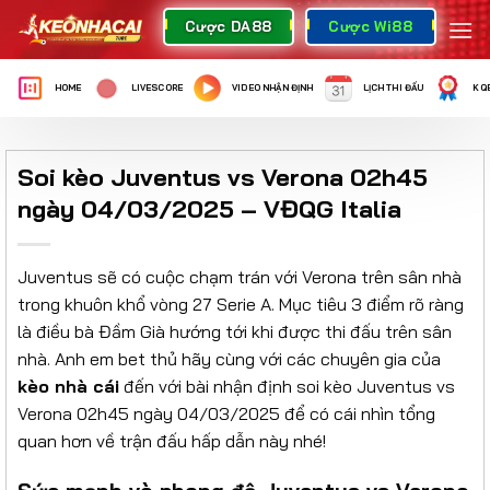
Bỏ
Cược DA88
Cược Wi88
qua
nội
HOME
LIVESCORE
VIDEO NHẬN ĐỊNH
LỊCH THI ĐẤU
KQ
dung
Soi kèo Juventus vs Verona 02h45
ngày 04/03/2025 – VĐQG Italia
Juventus sẽ có cuộc chạm trán với Verona trên sân nhà
trong khuôn khổ vòng 27 Serie A. Mục tiêu 3 điểm rõ ràng
là điều bà Đầm Già hướng tới khi được thi đấu trên sân
nhà.
Anh em bet thủ hãy cùng với các chuyên gia của
kèo nhà cái
đến với bài nhận định soi kèo Juventus vs
Verona 02h45 ngày 04/03/2025 để có cái nhìn tổng
quan hơn về trận đấu hấp dẫn này nhé!