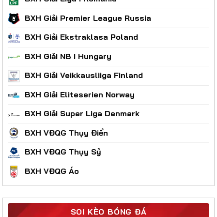
BXH Giải Premier League Russia
BXH Giải Ekstraklasa Poland
BXH Giải NB I Hungary
BXH Giải Veikkausliiga Finland
BXH Giải Eliteserien Norway
BXH Giải Super Liga Denmark
BXH VĐQG Thụy Điển
BXH VĐQG Thụy Sỷ
BXH VĐQG Áo
SOI KÈO BÓNG ĐÁ