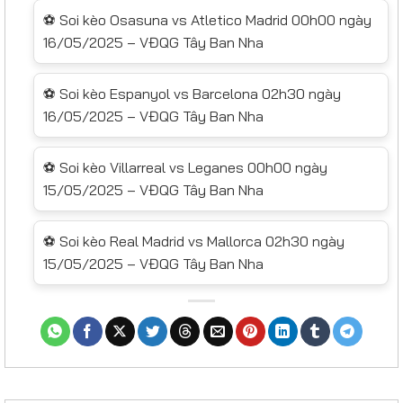
⚽ Soi kèo Osasuna vs Atletico Madrid 00h00 ngày
16/05/2025 – VĐQG Tây Ban Nha
⚽ Soi kèo Espanyol vs Barcelona 02h30 ngày
16/05/2025 – VĐQG Tây Ban Nha
⚽ Soi kèo Villarreal vs Leganes 00h00 ngày
15/05/2025 – VĐQG Tây Ban Nha
⚽ Soi kèo Real Madrid vs Mallorca 02h30 ngày
15/05/2025 – VĐQG Tây Ban Nha