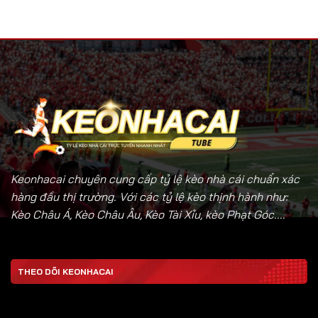
Keonhacai chuyên cung cấp tỷ lệ kèo nhà cái chuẩn xác
hàng đầu thị trường. Với các tỷ lệ kèo thịnh hành như:
Kèo Châu Á, Kèo Châu Âu, Kèo Tài Xỉu, kèo Phạt Góc....
THEO DÕI KEONHACAI