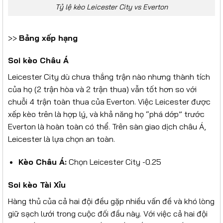
Tỷ lệ kèo Leicester City vs Everton
>>
Bảng xếp hạng
Soi kèo Châu Á
Leicester City dù chưa thắng trận nào nhưng thành tích
của họ (2 trận hòa và 2 trận thua) vẫn tốt hơn so với
chuỗi 4 trận toàn thua của Everton. Việc Leicester được
xếp kèo trên là hợp lý, và khả năng họ “phá dớp” trước
Everton là hoàn toàn có thể. Trên sàn giao dịch châu Á,
Leicester là lựa chọn an toàn.
Kèo Châu Á:
Chọn Leicester City -0.25
Soi kèo Tài Xỉu
Hàng thủ của cả hai đội đều gặp nhiều vấn đề và khó lòng
giữ sạch lưới trong cuộc đối đầu này. Với việc cả hai đội