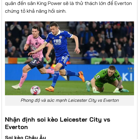
quân đến sân King Power sẽ là thử thách lớn để Everton
chứng tỏ khả năng hồi sinh.
Phong độ và sức mạnh Leicester City vs Everton
Nhận định soi kèo Leicester City vs
Everton
Soi kèo Châu Âu