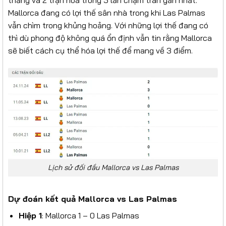
Mallorca đang có lợi thế sân nhà trong khi Las Palmas
vẫn chìm trong khủng hoảng. Với những lợi thế đang có
thì dù phong độ không quá ổn định vẫn tin rằng Mallorca
sẽ biết cách cụ thể hóa lợi thế để mang về 3 điểm.
Lịch sử đối đầu Mallorca vs Las Palmas
Dự đoán kết quả Mallorca vs Las Palmas
Hiệp 1
: Mallorca 1 – 0 Las Palmas