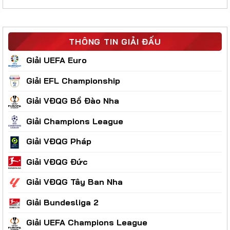
THÔNG TIN GIẢI ĐẤU
Giải UEFA Euro
Giải EFL Championship
Giải VĐQG Bồ Đào Nha
Giải Champions League
Giải VĐQG Pháp
Giải VĐQG Đức
Giải VĐQG Tây Ban Nha
Giải Bundesliga 2
Giải UEFA Champions League