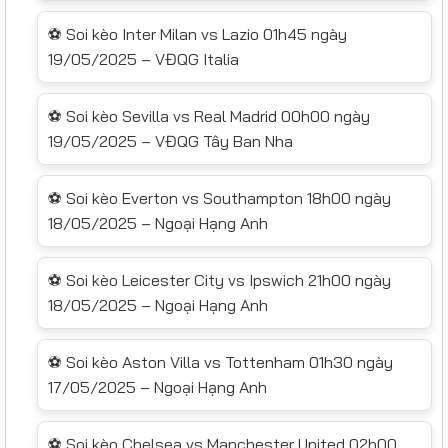
⚽ Soi kèo Inter Milan vs Lazio 01h45 ngày
19/05/2025 – VĐQG Italia
⚽ Soi kèo Sevilla vs Real Madrid 00h00 ngày
19/05/2025 – VĐQG Tây Ban Nha
⚽ Soi kèo Everton vs Southampton 18h00 ngày
18/05/2025 – Ngoại Hạng Anh
⚽ Soi kèo Leicester City vs Ipswich 21h00 ngày
18/05/2025 – Ngoại Hạng Anh
⚽ Soi kèo Aston Villa vs Tottenham 01h30 ngày
17/05/2025 – Ngoại Hạng Anh
⚽ Soi kèo Chelsea vs Manchester United 02h00