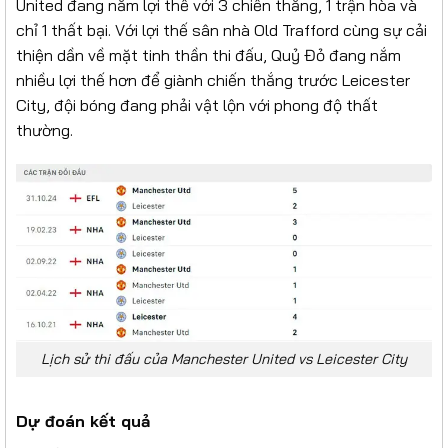
United đang nắm lợi thế với 3 chiến thắng, 1 trận hòa và
chỉ 1 thất bại. Với lợi thế sân nhà Old Trafford cùng sự cải
thiện dần về mặt tinh thần thi đấu, Quỷ Đỏ đang nắm
nhiều lợi thế hơn để giành chiến thắng trước Leicester
City, đội bóng đang phải vật lộn với phong độ thất
thường.
Lịch sử thi đấu của Manchester United vs Leicester City
Dự đoán kết quả