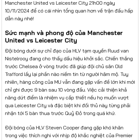
Manchester United vs Leicester City 21h00 ngày
10/11/2024 để có cái nhìn tổng quan hơn về trận đấu hấp
dẫn này nhé!
Sức mạnh và phong độ của Manchester
United vs Leicester City
Đội bóng dưới sự chỉ đạo của HLV tạm quyền Ruud van
Nistelrooy đang cho thấy dấu hiệu khởi sắc. Chiến thắng
trước Chelsea ở vòng trước đã giúp đội chủ sân Old
Trafford lấy lại phần nào niềm tin từ người hâm mộ. Tuy
nhiên, hàng công của MU vẫn đang gặp vấn đề lớn khi mới
chỉ ghi được 9 bàn sau 10 vòng đấu. Việc cải thiện khả
năng dứt điểm là nhiệm vụ cấp thiết nếu họ muốn vượt
qua Leicester City và đặc biệt khi đối thủ này từng phải
nhận tới 5 bàn thua trước Quỷ Đỏ trong quá khứ.
Đội bóng của HLV Steven Cooper đang gặp khó khăn
trong việc thích nghi với nhịp độ khắc nghiệt của Premier