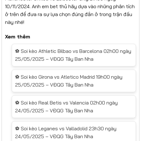
10/11/2024. Anh em bet thủ hãy dựa vào những phân tích
ở trên để đưa ra sự lựa chọn đúng đắn ở trong trận đấu
này nhé!
Xem thêm
⚽ Soi kèo Athletic Bilbao vs Barcelona 02h00 ngày
25/05/2025 – VĐQG Tây Ban Nha
⚽ Soi kèo Girona vs Atletico Madrid 19h00 ngày
25/05/2025 – VĐQG Tây Ban Nha
⚽ Soi kèo Real Betis vs Valencia 02h00 ngày
24/05/2025 – VĐQG Tây Ban Nha
⚽ Soi kèo Leganes vs Valladolid 23h30 ngày
24/05/2025 – VĐQG Tây Ban Nha