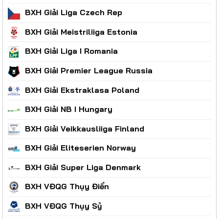
BXH Giải Liga Czech Rep
BXH Giải Meistriliiga Estonia
BXH Giải Liga I Romania
BXH Giải Premier League Russia
BXH Giải Ekstraklasa Poland
BXH Giải NB I Hungary
BXH Giải Veikkausliiga Finland
BXH Giải Eliteserien Norway
BXH Giải Super Liga Denmark
BXH VĐQG Thụy Điển
BXH VĐQG Thụy Sỷ