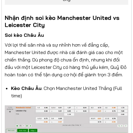
Nhận định soi kèo Manchester United vs
Leicester City
Soi kèo Châu Âu
Với lợi thế sân nhà và sự nhỉnh hơn về đẳng cấp,
Manchester United được nhà cái đánh giá cao cho một
chiến thắng. Dù phong độ chưa ổn định, nhưng khi đối
đầu với một Leicester City có hàng thủ yếu kém, Quỷ Đỏ
hoàn toàn có thể tận dụng cơ hội để giành trọn 3 điểm.
Kèo Châu Âu
: Chọn Manchester United Thắng (Full
time)