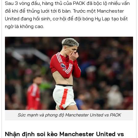
Sau 3 vòng đấu, hàng thủ của PAOK đã bộc lộ nhiều vấn
đề khi để thủng lưới tới 6 bàn. Trước một Manchester
United đang hồi sinh, cơ hội để đội bóng Hy Lạp tạo bất
ngờ là không cao.
Sức mạnh và phong độ Manchester United vs PAOK
Nhận định soi kèo Manchester United vs