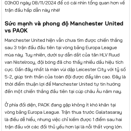
03h00 ngày 08/11/2024 để có cái nhìn tổng quan hơn về
trận đấu hấp dẫn này nhé!
Sức mạnh và phong độ Manchester United
vs PAOK
Manchester United hiện vẫn chưa tìm được chiến thắng
sau 3 trận đấu đầu tiên tại vòng bảng Europa League
mùa này. Tuy nhiên, dưới sự dẫn dắt của tân HLV Ruud
van Nistelrooy, đội bóng đã cho thấy nhiều dấu hiệu tích
cực. Gần đây nhất là màn vùi dập Leicester City với tỷ số
5-2, giúp tinh thần của toàn đội được đẩy lên cao. Đây là
thời điểm thuận lợi để Manchester United tự tin hướng
đến một chiến thắng đầu tiên tại cúp châu Âu năm nay.
Ở phía đối diện, PAOK đang gặp không ít khó khăn tại
vòng bảng Europa League. Trận thua trước Galatasaray
là điều dễ hiểu, nhưng việc chỉ kiếm được 1 điểm sau hai
trận đấu với các đối thủ yếu hơn lại là nỗi thất vọng lớn.