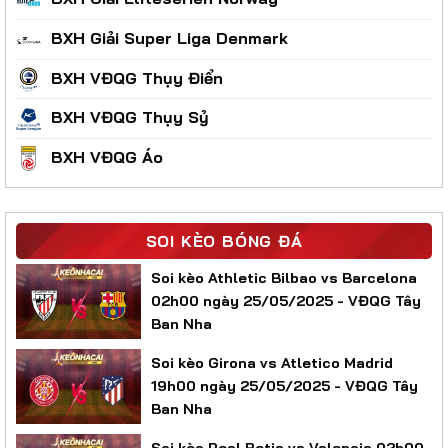
BXH Giải Super Liga Denmark
BXH VĐQG Thụy Điển
BXH VĐQG Thụy Sỷ
BXH VĐQG Áo
SOI KÈO BÓNG ĐÁ
Soi kèo Athletic Bilbao vs Barcelona
02h00 ngày 25/05/2025 - VĐQG Tây
Ban Nha
Soi kèo Girona vs Atletico Madrid
19h00 ngày 25/05/2025 - VĐQG Tây
Ban Nha