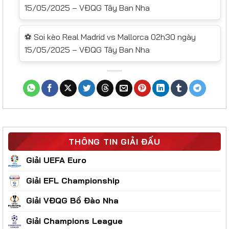
15/05/2025 – VĐQG Tây Ban Nha
⚽ Soi kèo Real Madrid vs Mallorca 02h30 ngày
15/05/2025 – VĐQG Tây Ban Nha
THÔNG TIN GIẢI ĐẤU
Giải UEFA Euro
Giải EFL Championship
Giải VĐQG Bồ Đào Nha
Giải Champions League