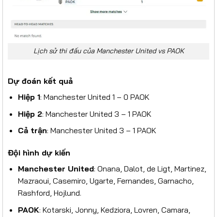
Lịch sử thi đấu của Manchester United vs PAOK
Dự đoán kết quả
Hiệp 1
: Manchester United 1 – 0 PAOK
Hiệp 2
: Manchester United 3 – 1 PAOK
Cả trận
: Manchester United 3 – 1 PAOK
Đội hình dự kiến
Manchester United
: Onana, Dalot, de Ligt, Martinez,
Mazraoui, Casemiro, Ugarte, Fernandes, Garnacho,
Rashford, Hojlund.
PAOK
: Kotarski, Jonny, Kedziora, Lovren, Camara,