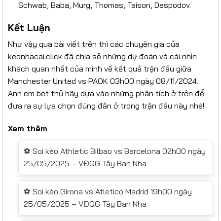
Schwab, Baba, Murg, Thomas, Taison, Despodov.
Kết Luận
Như vậy qua bài viết trên thì các chuyên gia của
keonhacai.click đã chia sẻ những dự đoán và cái nhìn
khách quan nhất của mình về kết quả trận đấu giữa
Manchester United vs PAOK 03h00 ngày 08/11/2024.
Anh em bet thủ hãy dựa vào những phân tích ở trên để
đưa ra sự lựa chọn đúng đắn ở trong trận đấu này nhé!
Xem thêm
⚽ Soi kèo Athletic Bilbao vs Barcelona 02h00 ngày
25/05/2025 – VĐQG Tây Ban Nha
⚽ Soi kèo Girona vs Atletico Madrid 19h00 ngày
25/05/2025 – VĐQG Tây Ban Nha