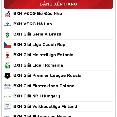
BẢNG XẾP HẠNG
BXH VĐQG Bồ Đào Nha
BXH VĐQG Hà Lan
BXH Giải Serie A Brazil
BXH Giải Liga Czech Rep
BXH Giải Meistriliiga Estonia
BXH Giải Liga I Romania
BXH Giải Premier League Russia
BXH Giải Ekstraklasa Poland
BXH Giải NB I Hungary
BXH Giải Veikkausliiga Finland
BXH Giải Eliteserien Norway