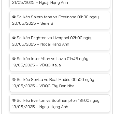
21/05/2025 – Ngoại Hạng Anh
⚽ Soi kèo Salernitana vs Frosinone 01h30 ngày
20/05/2025 – Serie B
⚽ Soi kèo Brighton vs Liverpool 02h00 ngày
20/05/2025 – Ngoại Hạng Anh
⚽ Soi kèo Inter Milan vs Lazio 01h45 ngày
19/05/2025 – VĐQG Italia
⚽ Soi kèo Sevilla vs Real Madrid 00h00 ngày
19/05/2025 – VĐQG Tây Ban Nha
⚽ Soi kèo Everton vs Southampton 18h00 ngày
18/05/2025 – Ngoại Hạng Anh