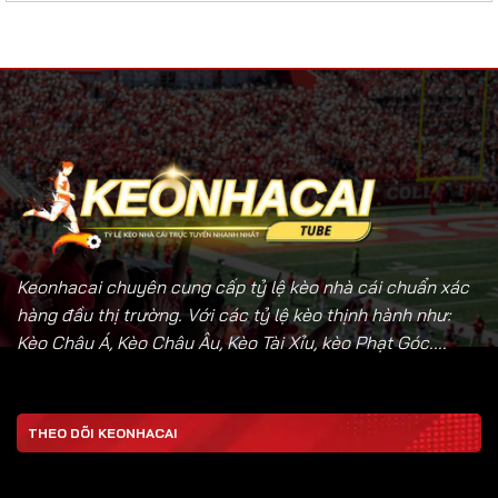
Keonhacai chuyên cung cấp tỷ lệ kèo nhà cái chuẩn xác
hàng đầu thị trường. Với các tỷ lệ kèo thịnh hành như:
Kèo Châu Á, Kèo Châu Âu, Kèo Tài Xỉu, kèo Phạt Góc....
THEO DÕI KEONHACAI