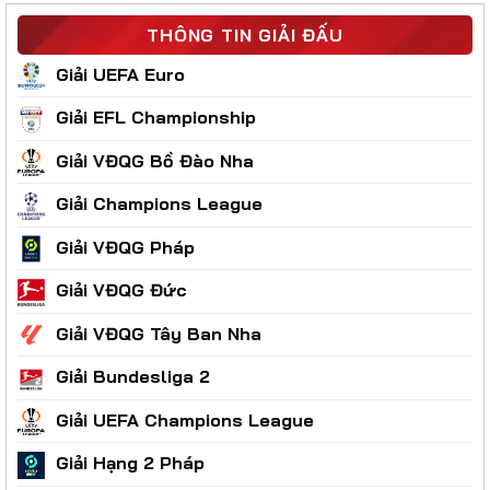
THÔNG TIN GIẢI ĐẤU
Giải UEFA Euro
Giải EFL Championship
Giải VĐQG Bồ Đào Nha
Giải Champions League
Giải VĐQG Pháp
Giải VĐQG Đức
Giải VĐQG Tây Ban Nha
Giải Bundesliga 2
Giải UEFA Champions League
Giải Hạng 2 Pháp