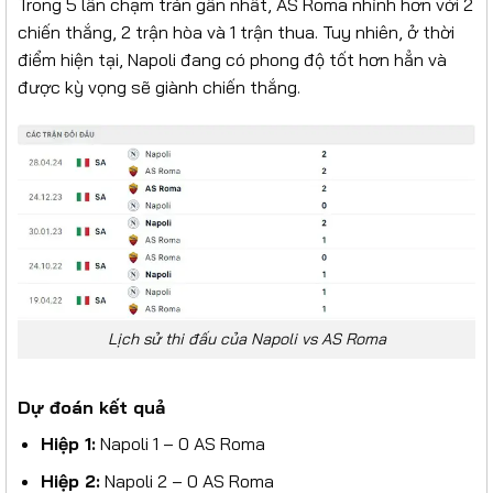
Trong 5 lần chạm trán gần nhất, AS Roma nhỉnh hơn với 2
chiến thắng, 2 trận hòa và 1 trận thua. Tuy nhiên, ở thời
điểm hiện tại, Napoli đang có phong độ tốt hơn hẳn và
được kỳ vọng sẽ giành chiến thắng.
Lịch sử thi đấu của Napoli vs AS Roma
Dự đoán kết quả
Hiệp 1:
Napoli 1 – 0 AS Roma
Hiệp 2:
Napoli 2 – 0 AS Roma