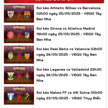
Soi kèo Athletic Bilbao vs Barcelona
02h00 ngày 25/05/2025 - VĐQG Tây
Ban Nha
Soi kèo Girona vs Atletico Madrid
19h00 ngày 25/05/2025 - VĐQG Tây
Ban Nha
Soi kèo Real Betis vs Valencia 02h00
ngày 24/05/2025 - VĐQG Tây Ban
Nha
Soi kèo Leganes vs Valladolid 23h30
ngày 24/05/2025 - VĐQG Tây Ban
Nha
Soi kèo Malmo FF vs AIK Solna 00h00
ngày 23/05/2025 - VĐQG Thụy Điển