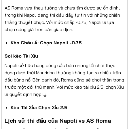
AS Roma vừa thay tướng và chưa tìm được sự ổn định,
trong khi Napoli đang thi đấu đầy tự tin với những chiến
thắng thuyết phục. Với mức chấp -0.75, Napoli là lựa
chọn sáng giá trên sàn giao dịch.
Kèo Châu Á: Chọn Napoli -0.75
Soi kèo Tài Xỉu
Napoli sở hữu hàng công sắc bén nhưng lối chơi thực
dụng dưới thời Mourinho thường không tạo ra nhiều trận
đấu bùng nổ. Bên cạnh đó, Roma cũng sẽ chơi thận trọng
trước một đối thủ mạnh. Với mức kèo tài xỉu 2.5, chọn Xỉu
là quyết định hợp lý.
Kèo Tài Xỉu: Chọn Xỉu 2.5
Lịch sử thi đấu của Napoli vs AS Roma