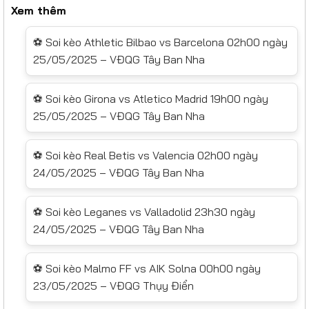
Xem thêm
⚽ Soi kèo Athletic Bilbao vs Barcelona 02h00 ngày
25/05/2025 – VĐQG Tây Ban Nha
⚽ Soi kèo Girona vs Atletico Madrid 19h00 ngày
25/05/2025 – VĐQG Tây Ban Nha
⚽ Soi kèo Real Betis vs Valencia 02h00 ngày
24/05/2025 – VĐQG Tây Ban Nha
⚽ Soi kèo Leganes vs Valladolid 23h30 ngày
24/05/2025 – VĐQG Tây Ban Nha
⚽ Soi kèo Malmo FF vs AIK Solna 00h00 ngày
23/05/2025 – VĐQG Thụy Điển