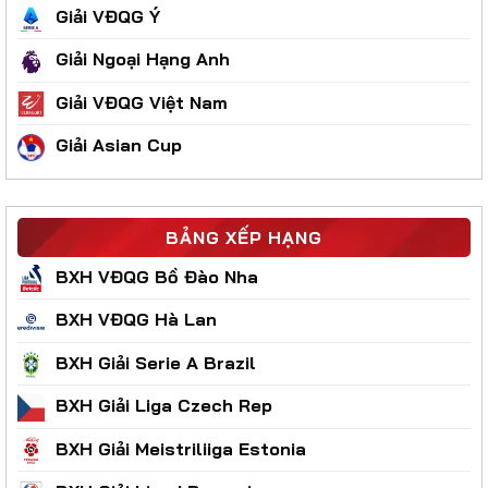
Giải VĐQG Ý
Giải Ngoại Hạng Anh
Giải VĐQG Việt Nam
Giải Asian Cup
BẢNG XẾP HẠNG
BXH VĐQG Bồ Đào Nha
BXH VĐQG Hà Lan
BXH Giải Serie A Brazil
BXH Giải Liga Czech Rep
BXH Giải Meistriliiga Estonia