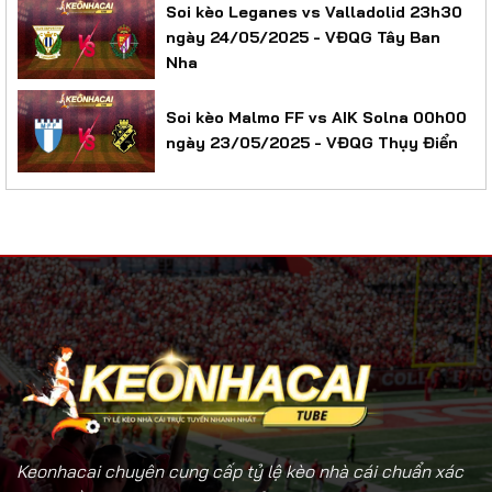
Soi kèo Leganes vs Valladolid 23h30
ngày 24/05/2025 - VĐQG Tây Ban
Nha
Soi kèo Malmo FF vs AIK Solna 00h00
ngày 23/05/2025 - VĐQG Thụy Điển
Keonhacai chuyên cung cấp tỷ lệ kèo nhà cái chuẩn xác