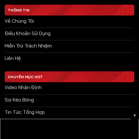
THÔNG TIN
Về Chúng Tôi
Điều Khoản Sử Dụng
Miễn Trừ Trách Nhiệm
Liên Hệ
CHUYÊN MỤC HOT
Video Nhận Định
Soi Kèo Bóng
Tin Tức Tổng Hợp
X
Kinh Nghiệm Cá Cược