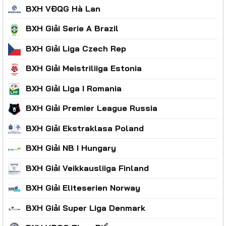
BXH VĐQG Hà Lan
BXH Giải Serie A Brazil
BXH Giải Liga Czech Rep
BXH Giải Meistriliiga Estonia
BXH Giải Liga I Romania
BXH Giải Premier League Russia
BXH Giải Ekstraklasa Poland
BXH Giải NB I Hungary
BXH Giải Veikkausliiga Finland
BXH Giải Eliteserien Norway
BXH Giải Super Liga Denmark