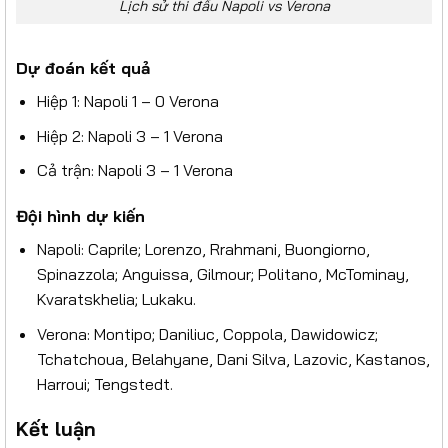
Lịch sử thi đấu Napoli vs Verona
Dự đoán kết quả
Hiệp 1: Napoli 1 – 0 Verona
Hiệp 2: Napoli 3 – 1 Verona
Cả trận: Napoli 3 – 1 Verona
Đội hình dự kiến
Napoli: Caprile; Lorenzo, Rrahmani, Buongiorno,
Spinazzola; Anguissa, Gilmour; Politano, McTominay,
Kvaratskhelia; Lukaku.
Verona: Montipo; Daniliuc, Coppola, Dawidowicz;
Tchatchoua, Belahyane, Dani Silva, Lazovic, Kastanos,
Harroui; Tengstedt.
Kết luận