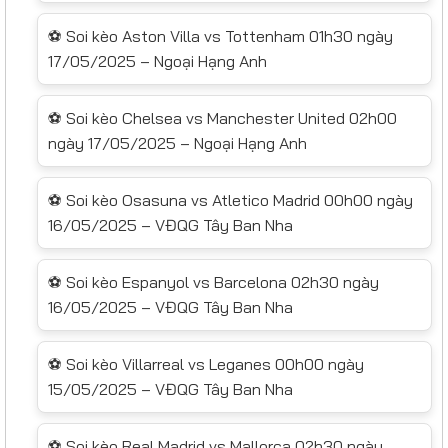
⚽ Soi kèo Aston Villa vs Tottenham 01h30 ngày
17/05/2025 – Ngoại Hạng Anh
⚽ Soi kèo Chelsea vs Manchester United 02h00
ngày 17/05/2025 – Ngoại Hạng Anh
⚽ Soi kèo Osasuna vs Atletico Madrid 00h00 ngày
16/05/2025 – VĐQG Tây Ban Nha
⚽ Soi kèo Espanyol vs Barcelona 02h30 ngày
16/05/2025 – VĐQG Tây Ban Nha
⚽ Soi kèo Villarreal vs Leganes 00h00 ngày
15/05/2025 – VĐQG Tây Ban Nha
⚽ Soi kèo Real Madrid vs Mallorca 02h30 ngày