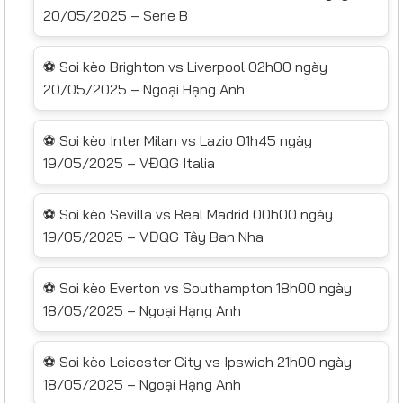
20/05/2025 – Serie B
⚽ Soi kèo Brighton vs Liverpool 02h00 ngày
20/05/2025 – Ngoại Hạng Anh
⚽ Soi kèo Inter Milan vs Lazio 01h45 ngày
19/05/2025 – VĐQG Italia
⚽ Soi kèo Sevilla vs Real Madrid 00h00 ngày
19/05/2025 – VĐQG Tây Ban Nha
⚽ Soi kèo Everton vs Southampton 18h00 ngày
18/05/2025 – Ngoại Hạng Anh
⚽ Soi kèo Leicester City vs Ipswich 21h00 ngày
18/05/2025 – Ngoại Hạng Anh