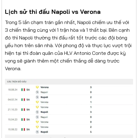
Lịch sử thi đấu Napoli vs Verona
Trong 5 lần chạm trán gần nhất, Napoli chiếm ưu thế với
3 chiến thắng cùng với 1 trận hòa và 1 thất bại. Bên cạnh
đó thì Napoli thường thi đấu rất tốt trước các đội bóng
yếu hơn trên sân nhà. Với phong độ và thực lực vượt trội
hiện tại thì đoàn quân của HLV Antonio Conte được kỳ
vọng sẽ giành thêm một chiến thắng dễ dàng trước
Verona.