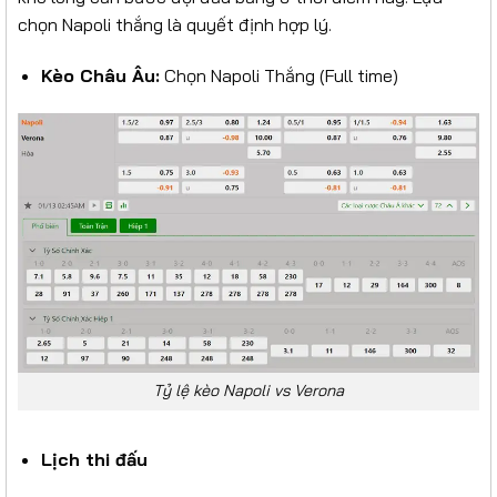
chọn Napoli thắng là quyết định hợp lý.
Kèo Châu Âu:
Chọn Napoli Thắng (Full time)
Tỷ lệ kèo Napoli vs Verona
Lịch thi đấu