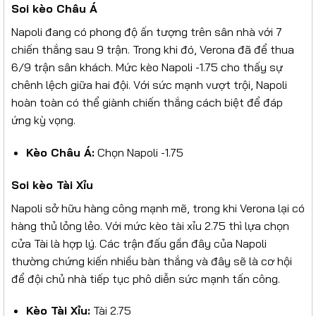
Soi kèo Châu Á
Napoli đang có phong độ ấn tượng trên sân nhà với 7
chiến thắng sau 9 trận. Trong khi đó, Verona đã để thua
6/9 trận sân khách. Mức kèo Napoli -1.75 cho thấy sự
chênh lệch giữa hai đội. Với sức mạnh vượt trội, Napoli
hoàn toàn có thể giành chiến thắng cách biệt để đáp
ứng kỳ vọng.
Kèo Châu Á:
Chọn Napoli -1.75
Soi kèo Tài Xỉu
Napoli sở hữu hàng công mạnh mẽ, trong khi Verona lại có
hàng thủ lỏng lẻo. Với mức kèo tài xỉu 2.75 thì lựa chọn
cửa Tài là hợp lý. Các trận đấu gần đây của Napoli
thường chứng kiến nhiều bàn thắng và đây sẽ là cơ hội
để đội chủ nhà tiếp tục phô diễn sức mạnh tấn công.
Kèo Tài Xỉu:
Tài 2.75