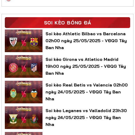
SOI KÈO BÓNG ĐÁ
Soi kèo Athletic Bilbao vs Barcelona
02h00 ngày 25/05/2025 - VĐQG Tây
Ban Nha
Soi kèo Girona vs Atletico Madrid
19h00 ngày 25/05/2025 - VĐQG Tây
Ban Nha
Soi kèo Real Betis vs Valencia 02h00
ngày 24/05/2025 - VĐQG Tây Ban
Nha
Soi kèo Leganes vs Valladolid 23h30
ngày 24/05/2025 - VĐQG Tây Ban
Nha