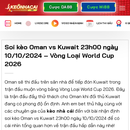
Bỏ
Cược DA88
Cược Wi88
qua
nội
HOME
LIVESCORE
VIDEO NHẬN ĐỊNH
LỊCH THI ĐẤU
KQ
dung
Soi kèo Oman vs Kuwait 23h00 ngày
10/10/2024 – Vòng Loại World Cup
2026
Oman sẽ thi đấu trên sân nhà để tiếp đón Kuwait trong
trận đấu muộn vòng bảng Vòng Loại World Cup 2026. Đây
là trận đấu đầy thử thách cho Oman khi đối thủ Kuwait
đang có phong độ ổn định. Anh em bet thủ hãy cùng với
các chuyên gia của
kèo nhà cái
đến với bài nhận định
soi kèo Oman vs Kuwait 23h00 ngày 10/10/2024 để có
cái nhìn tổng quan hơn về trận đấu hấp dẫn này nhé!