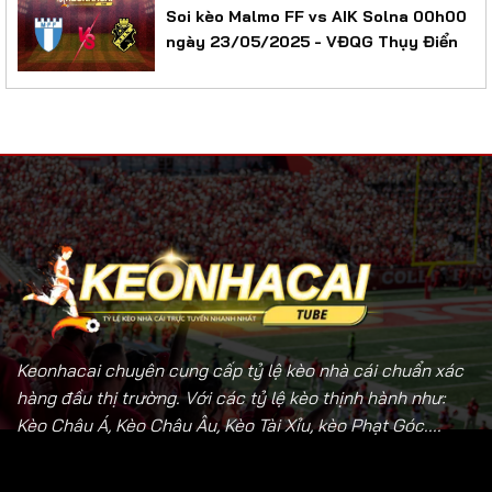
Soi kèo Malmo FF vs AIK Solna 00h00
ngày 23/05/2025 - VĐQG Thụy Điển
Keonhacai chuyên cung cấp tỷ lệ kèo nhà cái chuẩn xác
hàng đầu thị trường. Với các tỷ lệ kèo thịnh hành như:
Kèo Châu Á, Kèo Châu Âu, Kèo Tài Xỉu, kèo Phạt Góc....