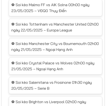
⚽ Soi kèo Malmo FF vs AIK Solna 00h00 ngày
23/05/2025 – VĐQG Thụy Điển
⚽ Soi kèo Tottenham vs Manchester United 02h00
ngày 22/05/2025 – Europa League
⚽ Soi kèo Manchester City vs Bournemouth 02h00
ngày 21/05/2025 – Ngoại Hạng Anh
⚽ Soi kèo Crystal Palace vs Wolves 02h00 ngày
21/05/2025 – Ngoại Hạng Anh
⚽ Soi kèo Salernitana vs Frosinone 01h30 ngày
20/05/2025 – Serie B
⚽ Soi kèo Brighton vs Liverpool 02h00 ngày