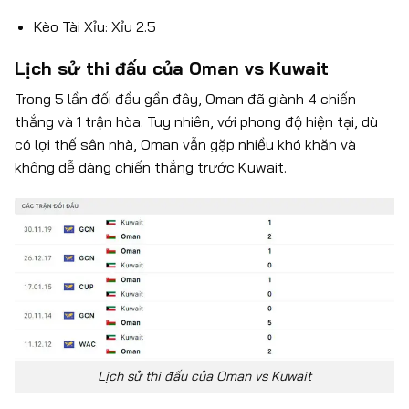
Kèo Tài Xỉu: Xỉu 2.5
Lịch sử thi đấu của Oman vs Kuwait
Trong 5 lần đối đầu gần đây, Oman đã giành 4 chiến
thắng và 1 trận hòa. Tuy nhiên, với phong độ hiện tại, dù
có lợi thế sân nhà, Oman vẫn gặp nhiều khó khăn và
không dễ dàng chiến thắng trước Kuwait.
Lịch sử thi đấu của Oman vs Kuwait