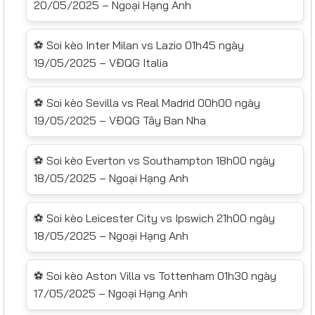
20/05/2025 – Ngoại Hạng Anh
⚽ Soi kèo Inter Milan vs Lazio 01h45 ngày
19/05/2025 – VĐQG Italia
⚽ Soi kèo Sevilla vs Real Madrid 00h00 ngày
19/05/2025 – VĐQG Tây Ban Nha
⚽ Soi kèo Everton vs Southampton 18h00 ngày
18/05/2025 – Ngoại Hạng Anh
⚽ Soi kèo Leicester City vs Ipswich 21h00 ngày
18/05/2025 – Ngoại Hạng Anh
⚽ Soi kèo Aston Villa vs Tottenham 01h30 ngày
17/05/2025 – Ngoại Hạng Anh