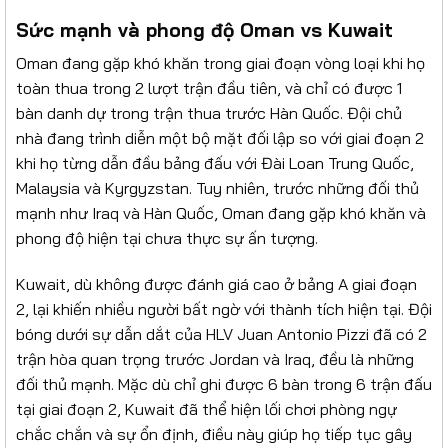
Sức mạnh và phong độ Oman vs Kuwait
Oman đang gặp khó khăn trong giai đoạn vòng loại khi họ
toàn thua trong 2 lượt trận đầu tiên, và chỉ có được 1
bàn danh dự trong trận thua trước Hàn Quốc. Đội chủ
nhà đang trình diễn một bộ mặt đối lập so với giai đoạn 2
khi họ từng dẫn đầu bảng đấu với Đài Loan Trung Quốc,
Malaysia và Kyrgyzstan. Tuy nhiên, trước những đối thủ
mạnh như Iraq và Hàn Quốc, Oman đang gặp khó khăn và
phong độ hiện tại chưa thực sự ấn tượng.
Kuwait, dù không được đánh giá cao ở bảng A giai đoạn
2, lại khiến nhiều người bất ngờ với thành tích hiện tại. Đội
bóng dưới sự dẫn dắt của HLV Juan Antonio Pizzi đã có 2
trận hòa quan trọng trước Jordan và Iraq, đều là những
đối thủ mạnh. Mặc dù chỉ ghi được 6 bàn trong 6 trận đấu
tại giai đoạn 2, Kuwait đã thể hiện lối chơi phòng ngự
chắc chắn và sự ổn định, điều này giúp họ tiếp tục gây