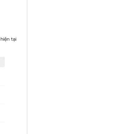
hiện tại