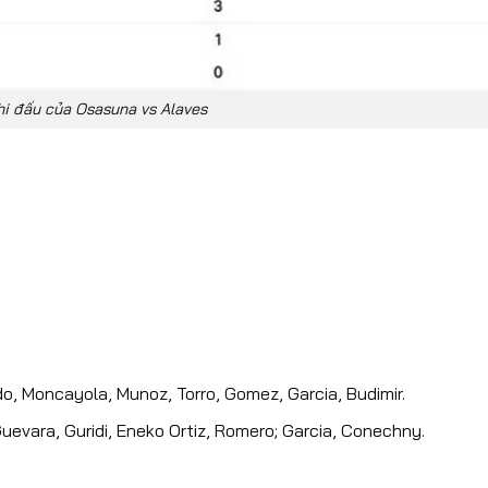
hi đấu của Osasuna vs Alaves
do, Moncayola, Munoz, Torro, Gomez, Garcia, Budimir.
 Guevara, Guridi, Eneko Ortiz, Romero; Garcia, Conechny.