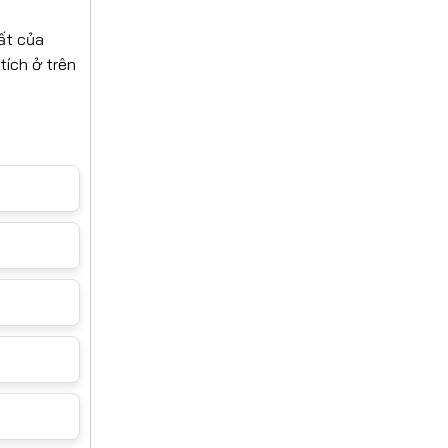
ất của
ích ở trên