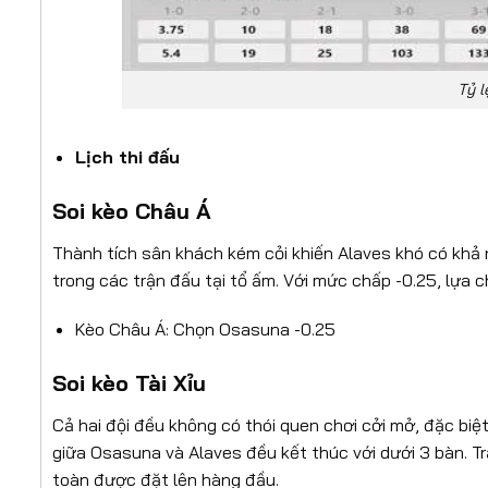
Tỷ l
Lịch thi đấu
Soi kèo Châu Á
Thành tích sân khách kém cỏi khiến Alaves khó có khả
trong các trận đấu tại tổ ấm. Với mức chấp -0.25, lựa c
Kèo Châu Á: Chọn Osasuna -0.25
Soi kèo Tài Xỉu
Cả hai đội đều không có thói quen chơi cởi mở, đặc biệt 
giữa Osasuna và Alaves đều kết thúc với dưới 3 bàn. Trậ
toàn được đặt lên hàng đầu.