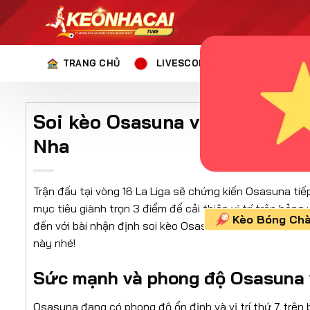
Bỏ
qua
nội
dung
TRANG CHỦ
LIVESCORE
BXH BÓNG ĐÁ
Soi kèo Osasuna vs Alaves 0
Nha
Trận đấu tại vòng 16 La Liga sẽ chứng kiến Osasuna tiế
mục tiêu giành trọn 3 điểm để cải thiện vị trí trên bả
Kèo Bóng Ch
đến với bài nhận định soi kèo Osasuna vs Alaves 00h3
này nhé!
Sức mạnh và phong độ Osasuna 
Osasuna đang có phong độ ổn định và vị trí thứ 7 trên