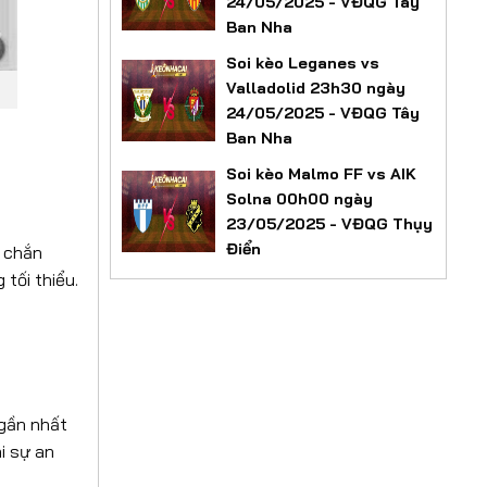
24/05/2025 - VĐQG Tây
Ban Nha
Soi kèo Leganes vs
Valladolid 23h30 ngày
24/05/2025 - VĐQG Tây
Ban Nha
Soi kèo Malmo FF vs AIK
Solna 00h00 ngày
23/05/2025 - VĐQG Thụy
Điển
c chắn
tối thiểu.
 gần nhất
i sự an