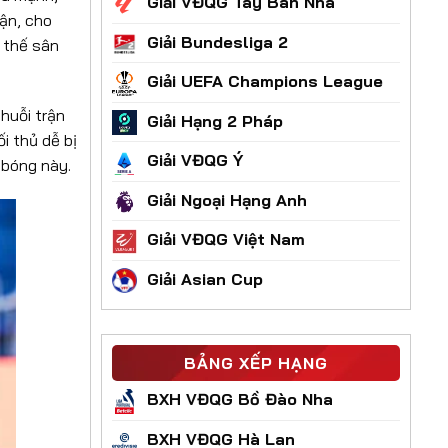
Giải VĐQG Tây Ban Nha
rận, cho
Giải Bundesliga 2
i thế sân
Giải UEFA Champions League
huỗi trận
Giải Hạng 2 Pháp
i thủ dễ bị
Giải VĐQG Ý
 bóng này.
Giải Ngoại Hạng Anh
Giải VĐQG Việt Nam
Giải Asian Cup
BẢNG XẾP HẠNG
BXH VĐQG Bồ Đào Nha
BXH VĐQG Hà Lan