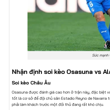
Sức mạnh v
Nhận định soi kèo Osasuna vs A
Soi kèo Châu Âu
Osasuna được đánh giá cao hơn ở trận này, đặc biệt vớ
tốt là cơ sở để đội chủ sân Estadio Reyno de Navarra tự
phải làm khách trước một đối thủ đang rất khó chịu.