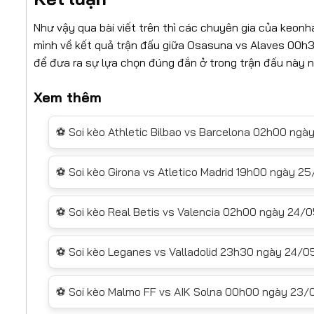
Như vậy qua bài viết trên thì các chuyên gia của keonh
mình về kết quả trận đấu giữa Osasuna vs Alaves 00h
để đưa ra sự lựa chọn đúng đắn ở trong trận đấu này n
Xem thêm
⚽ Soi kèo Athletic Bilbao vs Barcelona 02h00 n
⚽ Soi kèo Girona vs Atletico Madrid 19h00 ngày 
⚽ Soi kèo Real Betis vs Valencia 02h00 ngày 24
⚽ Soi kèo Leganes vs Valladolid 23h30 ngày 24/
⚽ Soi kèo Malmo FF vs AIK Solna 00h00 ngày 23