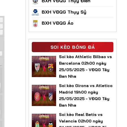
BXH VĐQG Thụy Điển
BXH VĐQG Thụy Sỷ
BXH VĐQG Áo
SOI KÈO BÓNG ĐÁ
Soi kèo Athletic Bilbao vs
Barcelona 02h00 ngày
25/05/2025 - VĐQG Tây
Ban Nha
Soi kèo Girona vs Atletico
Madrid 19h00 ngày
25/05/2025 - VĐQG Tây
Ban Nha
Soi kèo Real Betis vs
Valencia 02h00 ngày