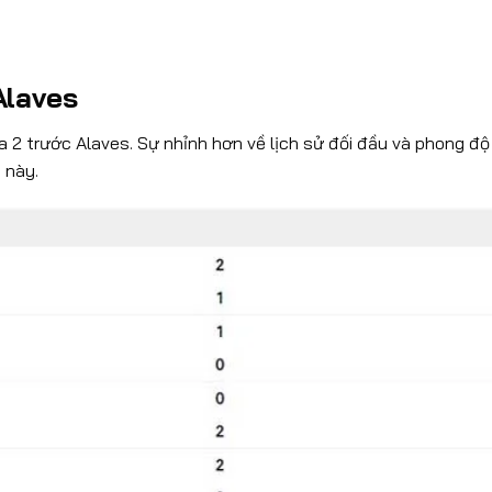
Alaves
2 trước Alaves. Sự nhỉnh hơn về lịch sử đối đầu và phong độ 
 này.