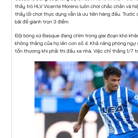
thầy trò HLV Vicente Moreno luôn chơi chắc chắn và hiệ
thấy lối chơi thực dụng vẫn là ưu tiên hàng đầu. Trước 
bãi để giành trọn 3 điểm.
Đội bóng xứ Basque đang chìm trong giai đoạn khó khăn.
không thắng của họ lên con số 4. Khả năng phòng ngự s
tổn thương khi phải thi đấu xa nhà. Việc chỉ thắng 1/7 