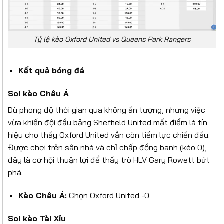
Tỷ lệ kèo Oxford United vs Queens Park Rangers
Kết quả bóng đá
Soi kèo Châu Á
Dù phong độ thời gian qua không ấn tượng, nhưng việc
vừa khiến đội đầu bảng Sheffield United mất điểm là tín
hiệu cho thấy Oxford United vẫn còn tiềm lực chiến đấu.
Được chơi trên sân nhà và chỉ chấp đồng banh (kèo 0),
đây là cơ hội thuận lợi để thầy trò HLV Gary Rowett bứt
phá.
Kèo Châu Á:
Chọn Oxford United -0
Soi kèo Tài Xỉu