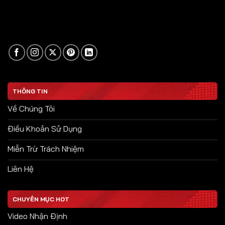
THÔNG TIN
Về Chúng Tôi
Điều Khoản Sử Dụng
Miễn Trừ Trách Nhiệm
Liên Hệ
CHUYÊN MỤC HOT
Video Nhận Định