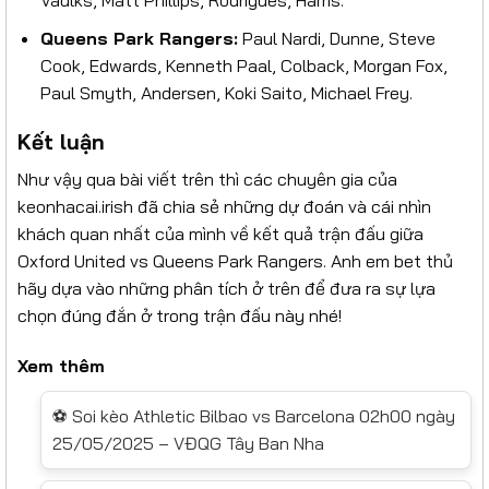
Vaulks, Matt Phillips, Rodrigues, Harris.
Queens Park Rangers:
Paul Nardi, Dunne, Steve
Cook, Edwards, Kenneth Paal, Colback, Morgan Fox,
Paul Smyth, Andersen, Koki Saito, Michael Frey.
Kết luận
Như vậy qua bài viết trên thì các chuyên gia của
keonhacai.irish đã chia sẻ những dự đoán và cái nhìn
khách quan nhất của mình về kết quả trận đấu giữa
Oxford United vs Queens Park Rangers. Anh em bet thủ
hãy dựa vào những phân tích ở trên để đưa ra sự lựa
chọn đúng đắn ở trong trận đấu này nhé!
Xem thêm
⚽ Soi kèo Athletic Bilbao vs Barcelona 02h00 ngày
25/05/2025 – VĐQG Tây Ban Nha