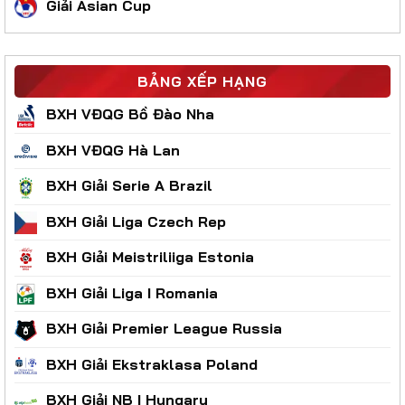
Giải Asian Cup
BẢNG XẾP HẠNG
BXH VĐQG Bồ Đào Nha
BXH VĐQG Hà Lan
BXH Giải Serie A Brazil
BXH Giải Liga Czech Rep
BXH Giải Meistriliiga Estonia
BXH Giải Liga I Romania
BXH Giải Premier League Russia
BXH Giải Ekstraklasa Poland
BXH Giải NB I Hungary