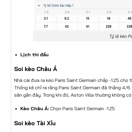
Tỷ lệ kèo Pa
Lịch thi đấu
Soi kèo Châu Á
Nhà cái đưa ra kèo Paris Saint Germain chấp -1.25 cho 
Thống kê chỉ ra rằng Paris Saint Germain đã thắng 4/6 t
sân gần đây. Trong khi đó, Aston Villa thường không có 
Kèo Châu Á:
Chọn Paris Saint Germain -1.25
Soi kèo Tài Xỉu