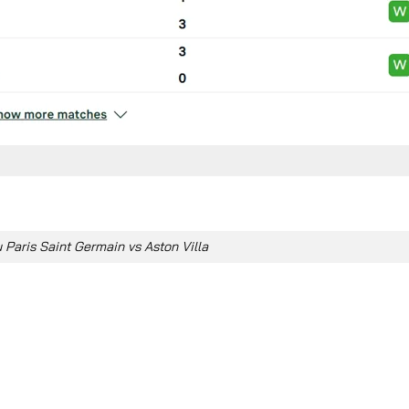
 Paris Saint Germain vs Aston Villa