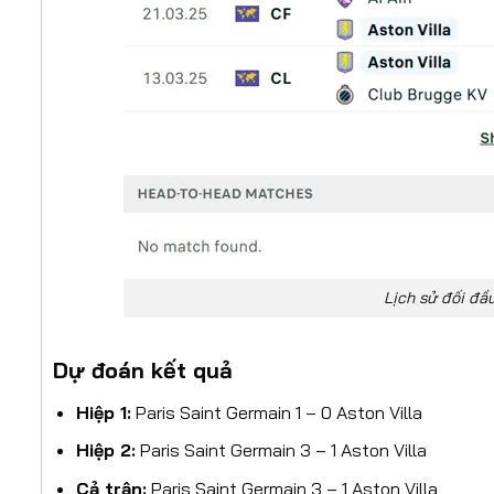
Lịch sử đối đầu
Dự đoán kết quả
Hiệp 1:
Paris Saint Germain 1 – 0 Aston Villa
Hiệp 2:
Paris Saint Germain 3 – 1 Aston Villa
Cả trận:
Paris Saint Germain 3 – 1 Aston Villa