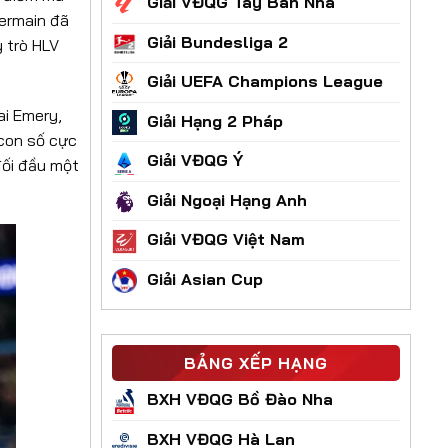
Giải VĐQG Tây Ban Nha
Germain đã
Giải Bundesliga 2
y trò HLV
Giải UEFA Champions League
ai Emery,
Giải Hạng 2 Pháp
 con số cực
Giải VĐQG Ý
đối đầu một
Giải Ngoại Hạng Anh
Giải VĐQG Việt Nam
Giải Asian Cup
BẢNG XẾP HẠNG
BXH VĐQG Bồ Đào Nha
BXH VĐQG Hà Lan