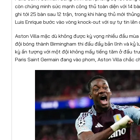
còn chứng minh sức mạnh công thủ toàn diện với 14 bàn t
ghi tới 25 bàn sau 12 trận, trong khi hàng thủ mới thủng
Luis Enrique bước vào vòng knock-out với sự tự tin lên
Aston Villa mặc dù không được kỳ vọng nhiều đầu mùa 
đội bóng thành Birmingham thi đấu đầy bản lĩnh và kỷ lu
kỳ ấn tượng với một đội không mấy tiếng tăm ở đấu trư
Paris Saint Germain đang vào phom, Aston Villa chắc c