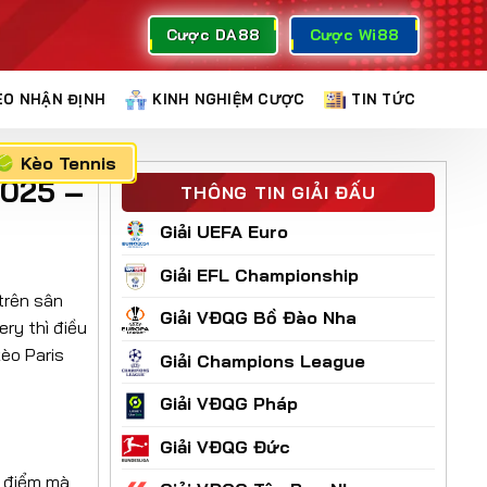
Cược DA88
Cược Wi88
EO NHẬN ĐỊNH
KINH NGHIỆM CƯỢC
TIN TỨC
Kèo Tennis
2025 –
THÔNG TIN GIẢI ĐẤU
Giải UEFA Euro
Giải EFL Championship
trên sân
Giải VĐQG Bồ Đào Nha
ry thì điều
kèo Paris
Giải Champions League
Giải VĐQG Pháp
Giải VĐQG Đức
3 điểm mà