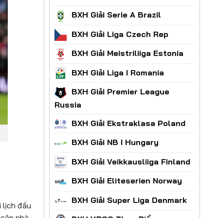
BXH Giải Serie A Brazil
BXH Giải Liga Czech Rep
BXH Giải Meistriliiga Estonia
BXH Giải Liga I Romania
BXH Giải Premier League
Russia
BXH Giải Ekstraklasa Poland
BXH Giải NB I Hungary
BXH Giải Veikkausliiga Finland
BXH Giải Eliteserien Norway
BXH Giải Super Liga Denmark
 lịch đấu
ế sân nhà