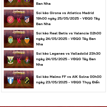
Ban Nha
Soi kèo Girona vs Atletico Madrid
19h00 ngày 25/05/2025 - VĐQG Tây
Ban Nha
Soi kèo Real Betis vs Valencia 02h00
ngày 24/05/2025 - VĐQG Tây Ban
Nha
Soi kèo Leganes vs Valladolid 23h30
ngày 24/05/2025 - VĐQG Tây Ban
Nha
Soi kèo Malmo FF vs AIK Solna 00h00
ngày 23/05/2025 - VĐQG Thụy Điển