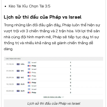
Kèo Tài Xỉu: Chọn Tài 3.5
Lịch sử thi đấu của Pháp vs Israel
Trong những lần đối đầu gần đây, Pháp luôn thể hiện sự
vượt trội với 3 chiến thắng và 2 trận hòa. Với lợi thế sân
nhà cùng đội hình mạnh mẽ, Pháp sẽ tiếp tục duy trì sự
thống trị và nhiều khả năng sẽ giành chiến thắng dễ
dàng.
Lịch sử thi đấu của Pháp vs Israel