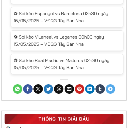
⚽ Soi kèo Espanyol vs Barcelona 02h30 ngày
16/05/2025 – VĐQG Tây Ban Nha
⚽ Soi kèo Villarreal vs Leganes 00h00 ngày
15/05/2025 – VĐQG Tây Ban Nha
⚽ Soi kèo Real Madrid vs Mallorca 02h30 ngày
15/05/2025 – VĐQG Tây Ban Nha
THÔNG TIN GIẢI ĐẤU