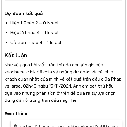
Dự đoán kết quả
Hiệp 1: Pháp 2 – 0 Israel
Hiệp 2: Pháp 4 – 1 Israel
Cả trận: Pháp 4 – 1 Israel
Kết luận
Như vậy qua bài viết trên thì các chuyên gia của
keonhacai.click đã chia sẻ những dự đoán và cái nhìn
khách quan nhất của mình về kết quả trận đấu giữa Pháp
vs Israel 02h45 ngày 15/11/2024. Anh em bet thủ hãy
dựa vào những phân tích ở trên để đưa ra sự lựa chọn
đúng đắn ở trong trận đấu này nhé!
Xem thêm
⚽ Soi kèo Athletic Bilbao vs Barcelona 02h00 ngày