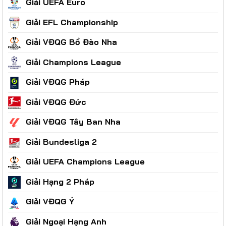
Giải UEFA Euro
Giải EFL Championship
Giải VĐQG Bồ Đào Nha
Giải Champions League
Giải VĐQG Pháp
Giải VĐQG Đức
Giải VĐQG Tây Ban Nha
Giải Bundesliga 2
Giải UEFA Champions League
Giải Hạng 2 Pháp
Giải VĐQG Ý
Giải Ngoại Hạng Anh