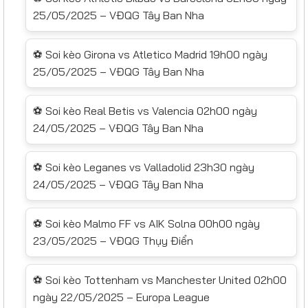
25/05/2025 – VĐQG Tây Ban Nha
⚽ Soi kèo Girona vs Atletico Madrid 19h00 ngày
25/05/2025 – VĐQG Tây Ban Nha
⚽ Soi kèo Real Betis vs Valencia 02h00 ngày
24/05/2025 – VĐQG Tây Ban Nha
⚽ Soi kèo Leganes vs Valladolid 23h30 ngày
24/05/2025 – VĐQG Tây Ban Nha
⚽ Soi kèo Malmo FF vs AIK Solna 00h00 ngày
23/05/2025 – VĐQG Thụy Điển
⚽ Soi kèo Tottenham vs Manchester United 02h00
ngày 22/05/2025 – Europa League