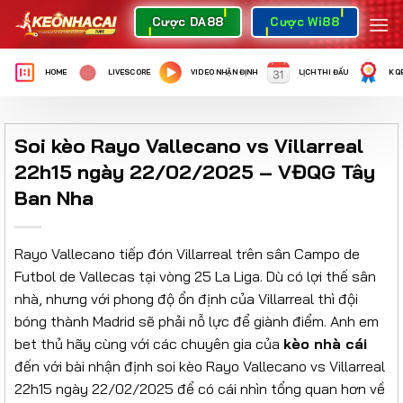
Bỏ
Cược DA88
Cược Wi88
qua
nội
HOME
LIVESCORE
VIDEO NHẬN ĐỊNH
LỊCH THI ĐẤU
KQ
dung
Soi kèo Rayo Vallecano vs Villarreal
22h15 ngày 22/02/2025 – VĐQG Tây
Ban Nha
Rayo Vallecano tiếp đón Villarreal trên sân Campo de
Futbol de Vallecas tại vòng 25 La Liga. Dù có lợi thế sân
nhà, nhưng với phong độ ổn định của Villarreal thì đội
bóng thành Madrid sẽ phải nỗ lực để giành điểm.
Anh em
bet thủ hãy cùng với các chuyên gia của
kèo nhà cái
đến với bài nhận định soi kèo Rayo Vallecano vs Villarreal
22h15 ngày 22/02/2025 để có cái nhìn tổng quan hơn về