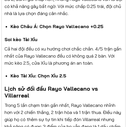
có khả năng gây bất ngờ. Với mức chấp 0.25 trái, đội chủ
nhà là lựa chọn đáng cân nhắc.
Kèo Châu Á: Chọn Rayo Vallecano +0.25
Soi kèo Tài Xỉu
Cả hai đội đều có xu hướng chơi chắc chắn. 4/5 trận gần
nhất của Rayo Vallecano đều có không quá 2 bàn. Với
mức kèo 2.5, cửa Xỉu là phương án an toàn.
Kèo Tài Xỉu: Chọn Xỉu 2.5
Lịch sử đối đầu Rayo Vallecano vs
Villarreal
Trong 5 lần chạm trán gần nhất, Rayo Vallecano nhỉnh
hơn với 2 chiến thắng, 2 trận hòa và 1 trận thua. Điều này
giúp họ có thêm sự tự tin khi tiếp đón Villarreal nhưng
khả năng có được 3 điểm của họ vẫn đang là 1 dấu chấm