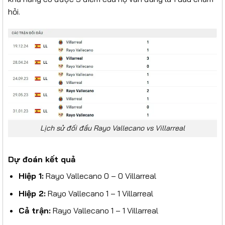
hỏi.
Lịch sử đối đầu Rayo Vallecano vs Villarreal
Dự đoán kết quả
Hiệp 1:
Rayo Vallecano 0 – 0 Villarreal
Hiệp 2:
Rayo Vallecano 1 – 1 Villarreal
Cả trận:
Rayo Vallecano 1 – 1 Villarreal