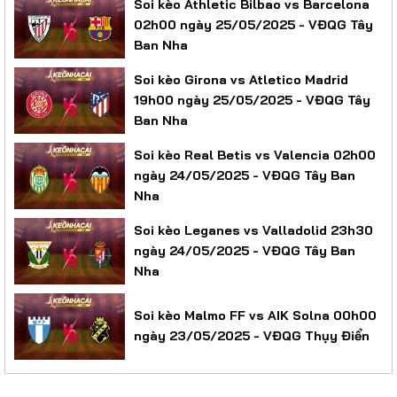
Soi kèo Athletic Bilbao vs Barcelona
02h00 ngày 25/05/2025 - VĐQG Tây
Ban Nha
Soi kèo Girona vs Atletico Madrid
19h00 ngày 25/05/2025 - VĐQG Tây
Ban Nha
Soi kèo Real Betis vs Valencia 02h00
ngày 24/05/2025 - VĐQG Tây Ban
Nha
Soi kèo Leganes vs Valladolid 23h30
ngày 24/05/2025 - VĐQG Tây Ban
Nha
Soi kèo Malmo FF vs AIK Solna 00h00
ngày 23/05/2025 - VĐQG Thụy Điển