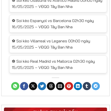
⚽ Soi kèo Osasuna vs Atletico Madrid 00h00 ngày
16/05/2025 – VĐQG Tây Ban Nha
⚽ Soi kèo Espanyol vs Barcelona 02h30 ngày
16/05/2025 – VĐQG Tây Ban Nha
⚽ Soi kèo Villarreal vs Leganes 00h00 ngày
15/05/2025 – VĐQG Tây Ban Nha
⚽ Soi kèo Real Madrid vs Mallorca 02h30 ngày
15/05/2025 – VĐQG Tây Ban Nha