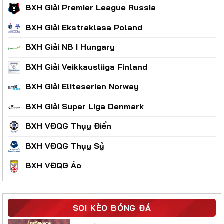
BXH Giải Premier League Russia
BXH Giải Ekstraklasa Poland
BXH Giải NB I Hungary
BXH Giải Veikkausliiga Finland
BXH Giải Eliteserien Norway
BXH Giải Super Liga Denmark
BXH VĐQG Thụy Điển
BXH VĐQG Thụy Sỷ
BXH VĐQG Áo
SOI KÈO BÓNG ĐÁ