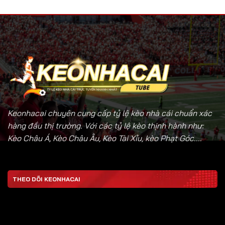
Keonhacai chuyên cung cấp tỷ lệ kèo nhà cái chuẩn xác
hàng đầu thị trường. Với các tỷ lệ kèo thịnh hành như:
Kèo Châu Á, Kèo Châu Âu, Kèo Tài Xỉu, kèo Phạt Góc....
THEO DÕI KEONHACAI