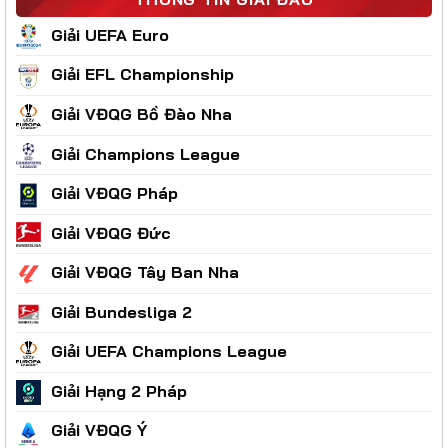
Giải UEFA Euro
Giải EFL Championship
Giải VĐQG Bồ Đào Nha
Giải Champions League
Giải VĐQG Pháp
Giải VĐQG Đức
Giải VĐQG Tây Ban Nha
Giải Bundesliga 2
Giải UEFA Champions League
Giải Hạng 2 Pháp
Giải VĐQG Ý