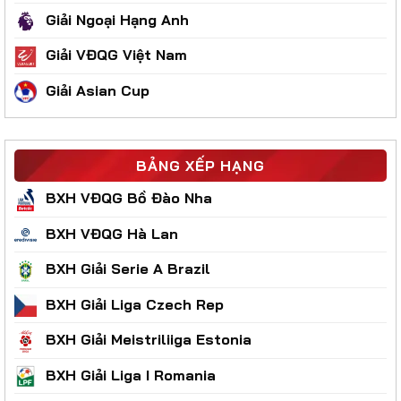
Giải Ngoại Hạng Anh
Giải VĐQG Việt Nam
Giải Asian Cup
BẢNG XẾP HẠNG
BXH VĐQG Bồ Đào Nha
BXH VĐQG Hà Lan
BXH Giải Serie A Brazil
BXH Giải Liga Czech Rep
BXH Giải Meistriliiga Estonia
BXH Giải Liga I Romania