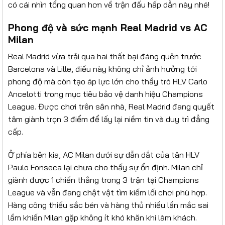
có cái nhìn tổng quan hơn về trận đấu hấp dẫn này nhé!
Phong độ và sức mạnh Real Madrid vs AC
Milan
Real Madrid vừa trải qua hai thất bại đáng quên trước
Barcelona và Lille, điều này không chỉ ảnh hưởng tới
phong độ mà còn tạo áp lực lớn cho thầy trò HLV Carlo
Ancelotti trong mục tiêu bảo vệ danh hiệu Champions
League. Được chơi trên sân nhà, Real Madrid đang quyết
tâm giành trọn 3 điểm để lấy lại niềm tin và duy trì đẳng
cấp.
Ở phía bên kia, AC Milan dưới sự dẫn dắt của tân HLV
Paulo Fonseca lại chưa cho thấy sự ổn định. Milan chỉ
giành được 1 chiến thắng trong 3 trận tại Champions
League và vẫn đang chật vật tìm kiếm lối chơi phù hợp.
Hàng công thiếu sắc bén và hàng thủ nhiều lần mắc sai
lầm khiến Milan gặp không ít khó khăn khi làm khách.