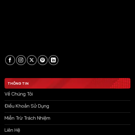
THÔNG TIN
Về Chúng Tôi
Điều Khoản Sử Dụng
Miễn Trừ Trách Nhiệm
Liên Hệ