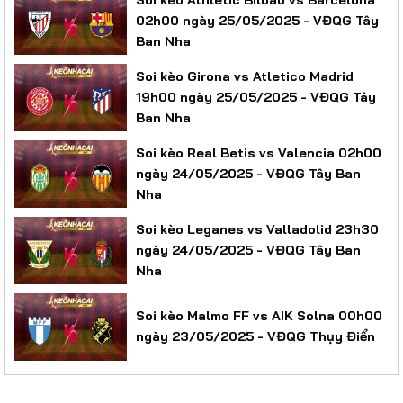
02h00 ngày 25/05/2025 - VĐQG Tây
Ban Nha
Soi kèo Girona vs Atletico Madrid
19h00 ngày 25/05/2025 - VĐQG Tây
Ban Nha
Soi kèo Real Betis vs Valencia 02h00
ngày 24/05/2025 - VĐQG Tây Ban
Nha
Soi kèo Leganes vs Valladolid 23h30
ngày 24/05/2025 - VĐQG Tây Ban
Nha
Soi kèo Malmo FF vs AIK Solna 00h00
ngày 23/05/2025 - VĐQG Thụy Điển