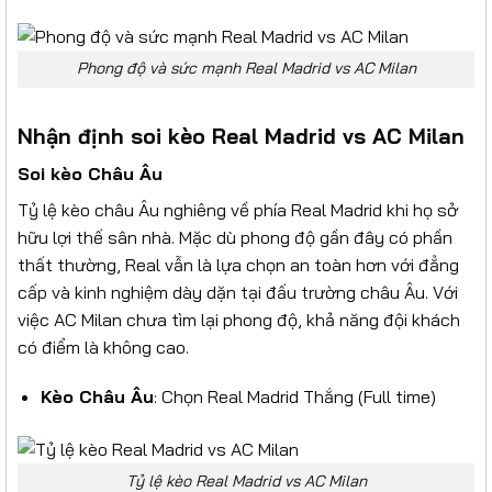
Phong độ và sức mạnh Real Madrid vs AC Milan
Nhận định soi kèo Real Madrid vs AC Milan
Soi kèo Châu Âu
Tỷ lệ kèo châu Âu nghiêng về phía Real Madrid khi họ sở
hữu lợi thế sân nhà. Mặc dù phong độ gần đây có phần
thất thường, Real vẫn là lựa chọn an toàn hơn với đẳng
cấp và kinh nghiệm dày dặn tại đấu trường châu Âu. Với
việc AC Milan chưa tìm lại phong độ, khả năng đội khách
có điểm là không cao.
Kèo Châu Âu
: Chọn Real Madrid Thắng (Full time)
Tỷ lệ kèo Real Madrid vs AC Milan