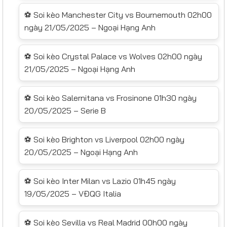
⚽ Soi kèo Manchester City vs Bournemouth 02h00
ngày 21/05/2025 – Ngoại Hạng Anh
⚽ Soi kèo Crystal Palace vs Wolves 02h00 ngày
21/05/2025 – Ngoại Hạng Anh
⚽ Soi kèo Salernitana vs Frosinone 01h30 ngày
20/05/2025 – Serie B
⚽ Soi kèo Brighton vs Liverpool 02h00 ngày
20/05/2025 – Ngoại Hạng Anh
⚽ Soi kèo Inter Milan vs Lazio 01h45 ngày
19/05/2025 – VĐQG Italia
⚽ Soi kèo Sevilla vs Real Madrid 00h00 ngày