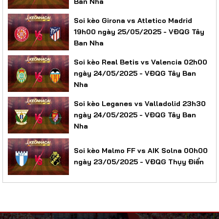
Ban Nha
Soi kèo Girona vs Atletico Madrid
19h00 ngày 25/05/2025 - VĐQG Tây
Ban Nha
Soi kèo Real Betis vs Valencia 02h00
ngày 24/05/2025 - VĐQG Tây Ban
Nha
Soi kèo Leganes vs Valladolid 23h30
ngày 24/05/2025 - VĐQG Tây Ban
Nha
Soi kèo Malmo FF vs AIK Solna 00h00
ngày 23/05/2025 - VĐQG Thụy Điển