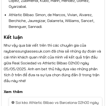
Lopez, Zubimendi, Kubo, Marin, Mendez, Gomez,
Oyarzabal.
Athletic Bilbao: Simon, de Marcos, Vivian, Alvarez,
Berchiche, Jauregizar, Galarreta, Williams, Sancet,
Berenguer, Sannadi.
Kết luận
Như vậy qua bài viết trên thì các chuyên gia của
raybanssunglasses.uk.com đã chia sẻ những dự đoán và
cái nhìn khách quan nhất của mình về kết quả trận đấu
giữa Real Sociedad vs Athletic Bilbao 02h00 ngày
05/05/2025. Anh em bet thủ hãy dựa vào những phân
tích ở trên để đưa ra sự lựa chọn đúng đắn ở trong trận
đấu này nhé!
Xem thêm
⚽ Soi kèo Athletic Bilbao vs Barcelona 02h00 ngày