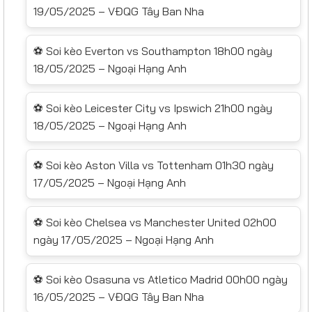
19/05/2025 – VĐQG Tây Ban Nha
⚽ Soi kèo Everton vs Southampton 18h00 ngày
18/05/2025 – Ngoại Hạng Anh
⚽ Soi kèo Leicester City vs Ipswich 21h00 ngày
18/05/2025 – Ngoại Hạng Anh
⚽ Soi kèo Aston Villa vs Tottenham 01h30 ngày
17/05/2025 – Ngoại Hạng Anh
⚽ Soi kèo Chelsea vs Manchester United 02h00
ngày 17/05/2025 – Ngoại Hạng Anh
⚽ Soi kèo Osasuna vs Atletico Madrid 00h00 ngày
16/05/2025 – VĐQG Tây Ban Nha