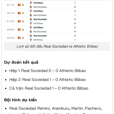
Lịch sử đối đầu Real Sociedad vs Athletic Bilbao
Dự đoán kết quả
Hiệp 1: Real Sociedad 0 – 0 Athletic Bilbao
Hiệp 2: Real Sociedad 1 – 0 Athletic Bilbao
Cả trận: Real Sociedad 1 – 0 Athletic Bilbao
Đội hình dự kiến
Real Sociedad: Remiro, Aramburu, Martin, Pacheco,