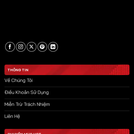
THÔNG TIN
Về Chúng Tôi
Điều Khoản Sử Dụng
Miễn Trừ Trách Nhiệm
Liên Hệ