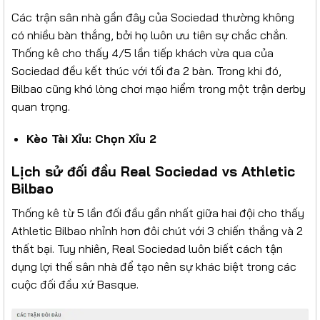
Các trận sân nhà gần đây của Sociedad thường không
có nhiều bàn thắng, bởi họ luôn ưu tiên sự chắc chắn.
Thống kê cho thấy 4/5 lần tiếp khách vừa qua của
Sociedad đều kết thúc với tối đa 2 bàn. Trong khi đó,
Bilbao cũng khó lòng chơi mạo hiểm trong một trận derby
quan trọng.
Kèo Tài Xỉu: Chọn Xỉu 2
Lịch sử đối đầu Real Sociedad vs Athletic
Bilbao
Thống kê từ 5 lần đối đầu gần nhất giữa hai đội cho thấy
Athletic Bilbao nhỉnh hơn đôi chút với 3 chiến thắng và 2
thất bại. Tuy nhiên, Real Sociedad luôn biết cách tận
dụng lợi thế sân nhà để tạo nên sự khác biệt trong các
cuộc đối đầu xứ Basque.