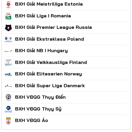
BXH Giải Meistriliiga Estonia
BXH Giải Liga I Romania
BXH Giải Premier League Russia
BXH Giải Ekstraklasa Poland
BXH Giải NB I Hungary
BXH Giải Veikkausliiga Finland
BXH Giải Eliteserien Norway
BXH Giải Super Liga Denmark
BXH VĐQG Thụy Điển
BXH VĐQG Thụy Sỷ
BXH VĐQG Áo