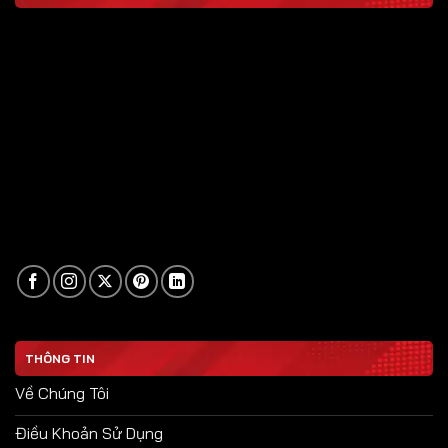
THÔNG TIN
Về Chúng Tôi
Điều Khoản Sử Dụng