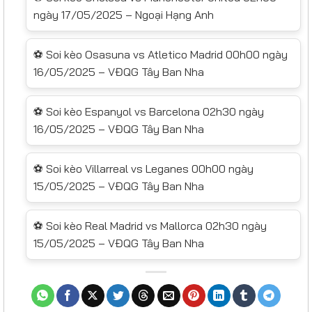
ngày 17/05/2025 – Ngoại Hạng Anh
⚽ Soi kèo Osasuna vs Atletico Madrid 00h00 ngày
16/05/2025 – VĐQG Tây Ban Nha
⚽ Soi kèo Espanyol vs Barcelona 02h30 ngày
16/05/2025 – VĐQG Tây Ban Nha
⚽ Soi kèo Villarreal vs Leganes 00h00 ngày
15/05/2025 – VĐQG Tây Ban Nha
⚽ Soi kèo Real Madrid vs Mallorca 02h30 ngày
15/05/2025 – VĐQG Tây Ban Nha