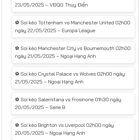
23/05/2025 – VĐQG Thụy Điển
⚽ Soi kèo Tottenham vs Manchester United 02h00
ngày 22/05/2025 – Europa League
⚽ Soi kèo Manchester City vs Bournemouth 02h00
ngày 21/05/2025 – Ngoại Hạng Anh
⚽ Soi kèo Crystal Palace vs Wolves 02h00 ngày
21/05/2025 – Ngoại Hạng Anh
⚽ Soi kèo Salernitana vs Frosinone 01h30 ngày
20/05/2025 – Serie B
⚽ Soi kèo Brighton vs Liverpool 02h00 ngày
20/05/2025 – Ngoại Hạng Anh