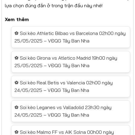
lựa chọn đúng đắn ở trong trận đấu này nhé!
Xem thêm
⚽ Soi kèo Athletic Bilbao vs Barcelona 02h00 ngày
25/05/2025 – VĐQG Tây Ban Nha
⚽ Soi kèo Girona vs Atletico Madrid 19h00 ngày
25/05/2025 – VĐQG Tây Ban Nha
⚽ Soi kèo Real Betis vs Valencia 02h00 ngày
24/05/2025 – VĐQG Tây Ban Nha
⚽ Soi kèo Leganes vs Valladolid 23h30 ngày
24/05/2025 – VĐQG Tây Ban Nha
⚽ Soi kèo Malmo FF vs AIK Solna 00h00 ngày