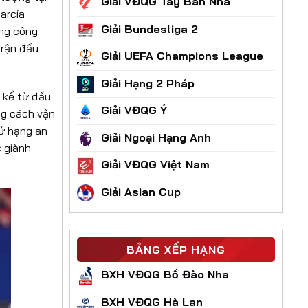
Giải VĐQG Tây Ban Nha
arcía
Giải Bundesliga 2
àng công
Trận đấu
Giải UEFA Champions League
Giải Hạng 2 Pháp
 kể từ đầu
Giải VĐQG Ý
ng cách vận
hứ hạng an
Giải Ngoại Hạng Anh
 giành
Giải VĐQG Việt Nam
Giải Asian Cup
BẢNG XẾP HẠNG
BXH VĐQG Bồ Đào Nha
BXH VĐQG Hà Lan