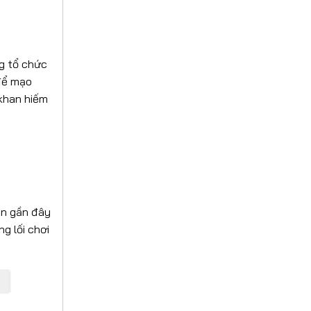
ng tổ chức
 để mạo
 khan hiếm
ận gần đây
g lối chơi