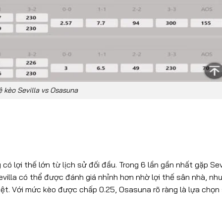
ệ kèo Sevilla vs Osasuna
 lợi thế lớn từ lịch sử đối đầu. Trong 6 lần gần nhất gặp Sevi
evilla có thể được đánh giá nhỉnh hơn nhờ lợi thế sân nhà, nh
biệt. Với mức kèo được chấp 0.25, Osasuna rõ ràng là lựa chọn