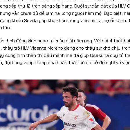
 đang xếp thứ 12 trên bảng xếp hạng. Dưới sự dẫn dắt của HLV G
 nhưng vẫn chưa đủ để làm hài lòng người hâm mộ. Đặc biệt, h
ng khiến Sevilla gặp khó khăn trong việc tìm lại sự ổn định. 
 lớn.
 định đáng kinh ngạc tại mùa giải năm nay. Với chỉ 4 thất bại
, thầy trò HLV Vicente Moreno đang cho thấy sự khó chịu tro
gự cùng tinh thần thi đấu mạnh mẽ đã giúp Osasuna duy trì t
a, đội bóng vùng Pamplona hoàn toàn có cơ sở để nghĩ về việc