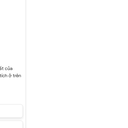
ất của
ích ở trên