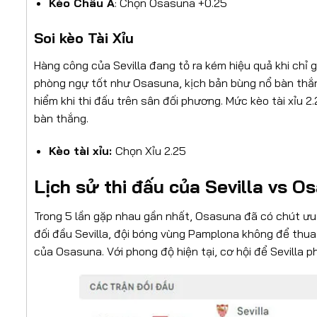
Kèo Châu Á
: Chọn Osasuna +0.25
Soi kèo Tài Xỉu
Hàng công của Sevilla đang tỏ ra kém hiệu quả khi chỉ 
phòng ngự tốt như Osasuna, kịch bản bùng nổ bàn thắng
hiểm khi thi đấu trên sân đối phương. Mức kèo tài xỉu 
bàn thắng.
Kèo tài xỉu:
Chọn Xỉu 2.25
Lịch sử thi đấu của Sevilla vs O
Trong 5 lần gặp nhau gần nhất, Osasuna đã có chút ưu t
đối đầu Sevilla, đội bóng vùng Pamplona không để thua 
của Osasuna. Với phong độ hiện tại, cơ hội để Sevilla ph